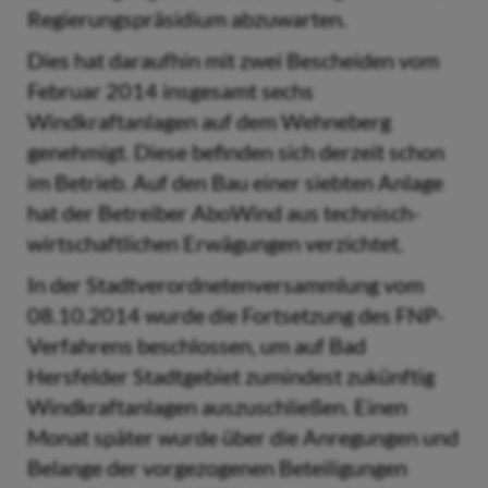
Regierungspräsidium abzuwarten.
Dies hat daraufhin mit zwei Bescheiden vom
Februar 2014 insgesamt sechs
Windkraftanlagen auf dem Wehneberg
genehmigt. Diese befinden sich derzeit schon
im Betrieb. Auf den Bau einer siebten Anlage
hat der Betreiber AboWind aus technisch-
wirtschaftlichen Erwägungen verzichtet.
In der Stadtverordnetenversammlung vom
08.10.2014 wurde die Fortsetzung des FNP-
Verfahrens beschlossen, um auf Bad
Hersfelder Stadtgebiet zumindest zukünftig
Windkraftanlagen auszuschließen. Einen
Monat später wurde über die Anregungen und
Belange der vorgezogenen Beteiligungen