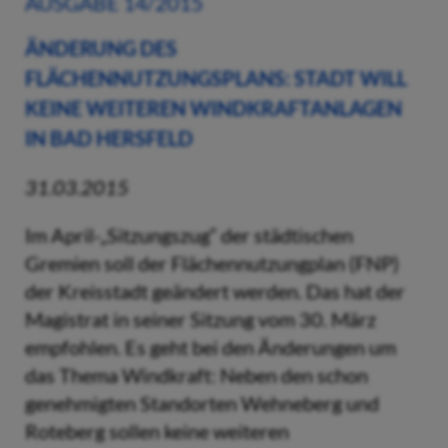
AUSGABE 14/2015
ÄNDERUNG DES
FLÄCHENNUTZUNGSPLANS: STADT WILL
KEINE WEITEREN WINDKRAFTANLAGEN
IN BAD HERSFELD
31.03.2015
Im April-„Sitzungszug“ der städtischen
Gremien soll der Flächennutzungplan (FNP)
der Kreisstadt geändert werden. Das hat der
Magistrat in seiner Sitzung vom 30. März
empfohlen. Es geht bei den Änderungen um
das Thema Windkraft: Neben den schon
genehmigten Standorten Wehneberg und
Roteberg sollen keine weiteren