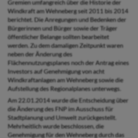
Gremien umfangreich über die Historie der
Windkraft am Wehneberg seit 2011 bis 2014
berichtet. Die Anregungen und Bedenken der
Bürgerinnen und Bürger sowie der Träger
öffentlicher Belange sollten bearbeitet
werden. Zu dem damaligen Zeitpunkt waren
neben der Änderung des
Flächennutzungsplanes noch der Antrag eines
Investors auf Genehmigung von acht
Windkraftanlagen am Wehneberg sowie die
Aufstellung des Regionalplanes unterwegs.
Am 22.01.2014 wurde die Entscheidung über
die Änderung des FNP im Ausschuss für
Stadtplanung und Umwelt zurückgestellt.
Mehrheitlich wurde beschlossen, die
Genehmigung für den Wehneberg durch das