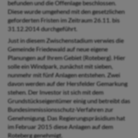
befunden und die Offenlage beschlossen.
Diese wurde umgehend mit den gesetzlichen
geforderten Fristen im Zeitraum 26.11. bis
31.12.2014 durchgeführt.
Just in diesem Zwischenstadium verwies die
Gemeinde Friedewald auf neue eigene
Planungen auf Ihrem Gebiet (Roteberg). Hier
solle ein Windpark, zunächst mit sieben,
nunmehr mit fünf Anlagen entstehen. Zwei
davon werden auf der Hersfelder Gemarkung
stehen. Der Investor ist sich mit dem
Grundstückseigentümer einig und betreibt das
Bundesimmissionsschutz-Verfahren zur
Genehmigung. Das Regierungspräsidium hat
im Februar 2015 diese Anlagen auf dem
Roteberg genehmigt.