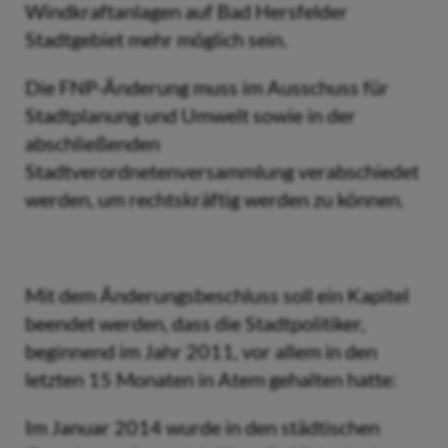
Windkraftanlagen auf Bad Hersfelder
Stadtgebiet mehr möglich sein.
Die FNP-Änderung muss im Ausschuss für
Stadtplanung und Umwelt sowie in der
abschließenden
Stadtverordnetenversammlung verabschiedet
werden, um rechtskräftig werden zu können.
Mit dem Änderungsbeschluss soll ein Kapitel
beendet werden, dass die Stadtpolitiker,
beginnend im Jahr 2011, vor allem in den
letzten 15 Monaten in Atem gehalten hatte:
Im Januar 2014 wurde in den städtischen