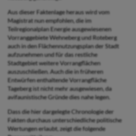
Aus dieser Faktenlage heraus wird vom
Magistrat nun empfohlen, die im
Teilregionalplan Energie ausgewiesenen
Vorranggebiete Wehneberg und Roteberg
auch in den Flächennutzungsplan der Stadt
aufzunehmen und für das restliche
Stadtgebiet weitere Vorrangflächen
auszuschließen. Auch die in früheren
Entwürfen enthaltende Vorrangfläche
Tageberg ist nicht mehr ausgewiesen, da
avifaunistische Gründe dies nahe legen.
Dass die hier dargelegte Chronologie der
Fakten durchaus unterschiedliche politische
Wertungen erlaubt, zeigt die folgende