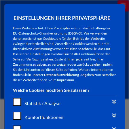
EINSTELLUNGEN IHRER PRIVATSPHÄRE
Diese Website schützt Ihre Privatsphäre durch die Einhaltung der
EU-Datenschutz-Grundverordnung (DSGVO). Wir verwenden
daher zunächst nur Cookies, die für den Betrieb der Webseite
zwingend erforderlich sind. Zusätzliche Cookies werden nur mit
Ihrer aktiven Zustimmung verwendet. Bitte beachten Sie, dass auf
Basis Ihrer Einstellungen eventuell nicht alle Funktionalitäten der
Seite zur Verfügung stehen. Es steht Ihnen jederzeit frei, Ihre
Zustimmung zu geben, zu verweigern oder zurückzuziehen, indem
Sie den Link unten auf dieser Seite aufrufen. Weitere Informationen
NEWSLETTER / CITY LETTER
finden Sie in unserer
Datenschutzerklärung
. Angaben zum Betreiber
dieser Webseite finden Sie im
Impressum
.
Welche Cookies möchten Sie zulassen?
Statistik / Analyse
START
Komfortfunktionen
BÜRGERSERVICE