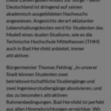
Deutschland ist dringend auf seinen
akademisch ausgebildeten Nachwuchs
angewiesen. Angesichts derart eklatanter
Lebenshaltungskosten wird für Studenten das
Modell eines dualen Studiums, wie es die
Technische Hochschule Mittelhessen (THM)
auch in Bad Hersfeld anbietet, immer
attraktiver.
Bürgermeister Thomas Fehling: „In unserer
Stadt können Studenten zwei
betriebswirtschaftliche Studiengänge und
zwei Ingenieurstudiengänge absolvieren, und
das zu besonders attraktiven
Rahmenbedingungen. Bad Hersfeld ist perfekt
aus allen Himmelsrichtungen erreichbar. Wir