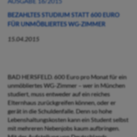
AUSGABE 16/2015
BEZAHLTES STUDIUM STATT 600 EURO
FÜR UNMÖBLIERTES WG-ZIMMER
15.04.2015
BAD HERSFELD. 600 Euro pro Monat für ein
unmöbliertes WG-Zimmer – wer in München
studiert, muss entweder auf ein reiches
Elternhaus zurückgreifen können, oder er
gerät in die Schuldenfalle. Denn so hohe
Lebenshaltungskosten kann ein Student selbst
mit mehreren Nebenjobs kaum aufbringen.
Mit der Aufstellung von Deutschlands