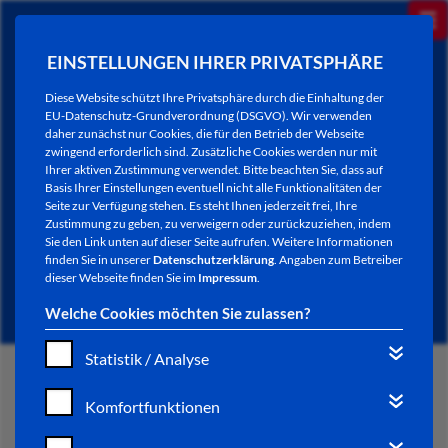
EINSTELLUNGEN IHRER PRIVATSPHÄRE
Diese Website schützt Ihre Privatsphäre durch die Einhaltung der
EU-Datenschutz-Grundverordnung (DSGVO). Wir verwenden
daher zunächst nur Cookies, die für den Betrieb der Webseite
zwingend erforderlich sind. Zusätzliche Cookies werden nur mit
Ihrer aktiven Zustimmung verwendet. Bitte beachten Sie, dass auf
Basis Ihrer Einstellungen eventuell nicht alle Funktionalitäten der
Seite zur Verfügung stehen. Es steht Ihnen jederzeit frei, Ihre
Zustimmung zu geben, zu verweigern oder zurückzuziehen, indem
Sie den Link unten auf dieser Seite aufrufen. Weitere Informationen
NEWSLETTER / CITY LETTER
finden Sie in unserer
Datenschutzerklärung
. Angaben zum Betreiber
dieser Webseite finden Sie im
Impressum
.
Welche Cookies möchten Sie zulassen?
Statistik / Analyse
START
Komfortfunktionen
BÜRGERSERVICE