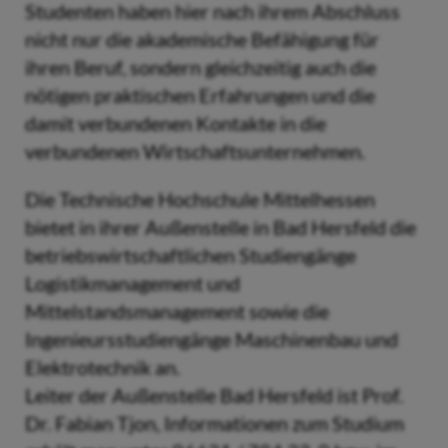
Studenten haben hier nach ihrem Abschluss
nicht nur die akademische Befähigung für
ihren Beruf, sondern gleichzeitig auch die
nötigen praktischen Erfahrungen und die
damit verbundenen Kontakte in die
verbundenen Wirtschaftsunternehmen.
Die Technische Hochschule Mittelhessen
bietet in ihrer Außenstelle in Bad Hersfeld die
betriebswirtschaftlichen Studiengänge
Logistikmanagement und
Mittelstandsmanagement sowie die
Ingenieursstudiengänge Maschinenbau und
Elektrotechnik an.
Leiter der Außenstelle Bad Hersfeld ist Prof.
Dr. Fabian Tjon, Informationen zum Studium