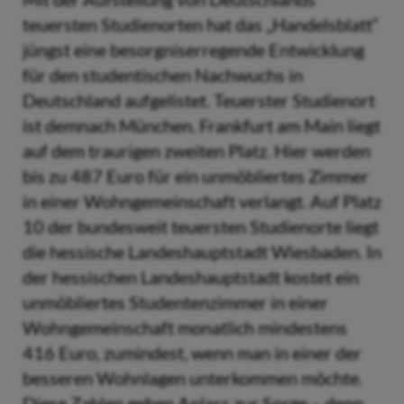
teuersten Studienorten hat das „Handelsblatt“
jüngst eine besorgniserregende Entwicklung
für den studentischen Nachwuchs in
Deutschland aufgelistet. Teuerster Studienort
ist demnach München. Frankfurt am Main liegt
auf dem traurigen zweiten Platz. Hier werden
bis zu 487 Euro für ein unmöbliertes Zimmer
in einer Wohngemeinschaft verlangt. Auf Platz
10 der bundesweit teuersten Studienorte liegt
die hessische Landeshauptstadt Wiesbaden. In
der hessischen Landeshauptstadt kostet ein
unmöbliertes Studentenzimmer in einer
Wohngemeinschaft monatlich mindestens
416 Euro, zumindest, wenn man in einer der
besseren Wohnlagen unterkommen möchte.
Diese Zahlen geben Anlass zur Sorge – denn