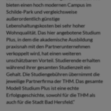
bieten einen hoch modernen Campus im
Schilde-Park und vergleichsweise
außerordentlich günstige
Lebenshaltungskosten bei sehr hoher
Wohnqualität. Das hier angebotene Studium
Plus, in dem die akademische Ausbildung
praxisnah mit den Partnerunternehmen
verkoppelt wird, hat einen weiteren
unschätzbaren Vorteil. Studierende erhalten
während ihrer gesamten Studienzeit ein
Gehalt. Die Studiengebühren übernimmt die
jeweilige Partnerfirma der THM. Das gesamte
Modell Studium Plus ist eine echte
Erfolgsgeschichte, sowohl für die THM als
auch für die Stadt Bad Hersfeld.“