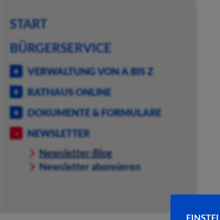
START
BÜRGERSERVICE
VERWALTUNG VON A BIS Z
RATHAUS ONLINE
DOKUMENTE & FORMULARE
NEWSLETTER
Newsletter-Blog
Newsletter abonnieren
EINSTE