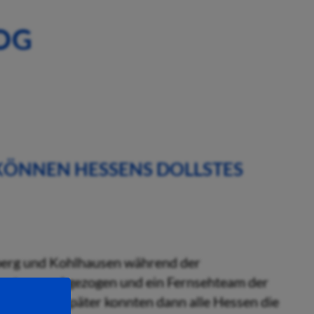
OG
KÖNNEN HESSENS DOLLSTES
sberg und Kohlhausen während der
Lostrommel gezogen und ein Fernsehteam der
Zwei Tage später konnten dann alle Hessen die