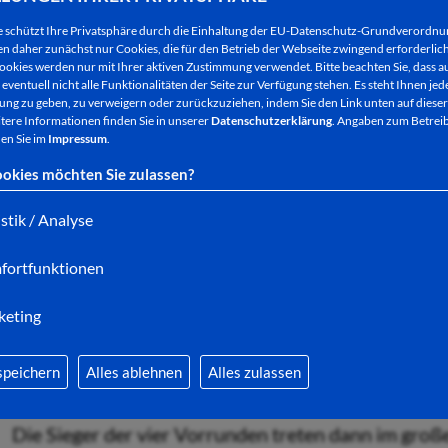
Porträts sehen.
e schützt Ihre Privatsphäre durch die Einhaltung der EU-Datenschutz-Grundverordn
Doch damit ist das "Dolle Dorf" noch nicht vorbei: 
 daher zunächst nur Cookies, die für den Betrieb der Webseite zwingend erforderlich
Kohlhausen dabei, wenn Hessen das "Dollste Dorf 
ookies werden nur mit Ihrer aktiven Zustimmung verwendet. Bitte beachten Sie, dass au
eventuell nicht alle Funktionalitäten der Seite zur Verfügung stehen. Es steht Ihnen jede
ng zu geben, zu verweigern oder zurückzuziehen, indem Sie den Link unten auf dieser
Alle Dörfer, die 2014 in der Hessenschau vorgeste
tere Informationen finden Sie in unserer
Datenschutzerklärung
. Angaben zum Betreib
im Kurzporträts gezeigt.
Kohlhausen und Petersb
en Sie im
Impressum
.
25. April 2015 von 15.45 Uhr bis 16.30 Uhr im h
okies möchten Sie zulassen?
zu sehen.
istik / Analyse
Für unsere beiden Ba
fortfunktionen
Telefon oder im Internet abstimmen. Die Internet
Telefonnummern werden in der Sendung mehrfach ei
keting
Hessenschau-Seite 380 des Fernsehtextes zu erfah
Bis zum Donnerstag der Folgewoche, also
bis zum 
speichern
Alles ablehnen
Alles zulassen
geschaltet und unsere beiden Bad Hersfelder Kand
Die Sieger der vier Vorrunden treten dann im groß