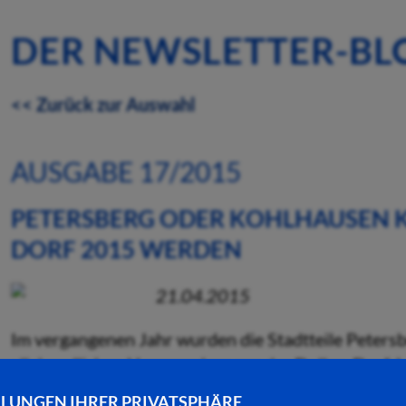
DER NEWSLETTER-BL
<< Zurück zur Auswahl
AUSGABE 17/2015
PETERSBERG ODER KOHLHAUSEN 
DORF 2015 WERDEN
21.04.2015
Im vergangenen Jahr wurden die Stadtteile Peter
allabendlichen Hessenschau aus der Dollen-Dorf-
hessenschau hat sich auf den Weg zu uns gemacht. 
LLUNGEN IHRER PRIVATSPHÄRE