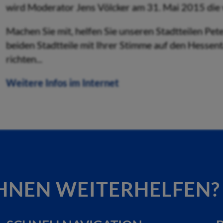
wird Moderator Jens Völcker am 31. Mai 2015 die 
Machen Sie mit, helfen Sie unseren Stadtteilen Pet
beiden Stadtteile mit Ihrer Stimme auf den Hessent
richten...
Weitere Infos im Internet
HNEN WEITERHELFEN?