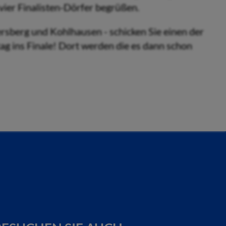
vier Finalisten-Dörfer begrüßen.
ersberg und Kohlhausen - schicken Sie einen der
ag ins Finale! Dort werden die es dann schon