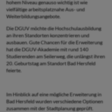
hohem Niveau genauso wichtig ist wie
vielfältige arbeitsplatznahe Aus- und
Weiterbildungsangebote.
Die DGUV möchte die Hochschulausbildung
an ihren Standorten konzentrieren und
ausbauen. Gute Chancen für die Erweiterung
hat die DGUV-Akademie mit rund 140
Studierenden am Seilerweg, die unlängst ihren
20. Geburtstag am Standort Bad Hersfeld
feierte.
Im Hinblick auf eine mögliche Erweiterung in
Bad Hersfeld wurden verschiedene Optionen
zusammen mit der Stadtplanung geprüft.