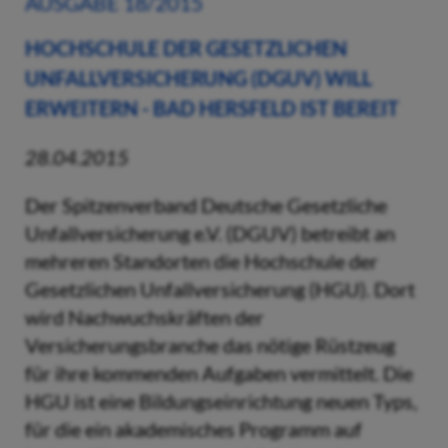
AUSGABE 18/2015
HOCHSCHULE DER GESETZLICHEN
UNFALLVERSICHERUNG (DGUV) WILL
ERWEITERN - BAD HERSFELD IST BEREIT
28.04.2015
Der Spitzenverband Deutsche Gesetzliche
Unfallversicherung e.V. (DGUV) betreibt an
mehreren Standorten die Hochschule der
Gesetzlichen Unfallversicherung (HGU). Dort
wird Nachwuchskräften der
Versicherungsbranche das nötige Rüstzeug
für ihre kommenden Aufgaben vermittelt. Die
HGU ist eine Bildungseinrichtung neuen Typs,
für die ein akademisches Programm auf