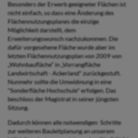
Besonders der Erwerb geeigneter Flächen ist
nicht einfach, so dass eine Änderung des
Flächennutzungsplanes die einzige
Möglichkeit darstellt, dem
Erweiterungswunsch nachzukommen. Die
dafür vorgesehene Fläche wurde aber im
letzten Flächennutzungsplan von 2009 von
„Wohnbaufläche“ in „Vorrangfläche
Landwirtschaft - Ackerland" zurückgestuft.
Nunmehr sollte die Umwidmung in eine
"Sonderfläche Hochschule" erfolgen. Das
beschloss der Magistrat in seiner jüngsten
Sitzung.
Dadurch können alle notwendigen Schritte
zur weiteren Bauleitplanung an unserem