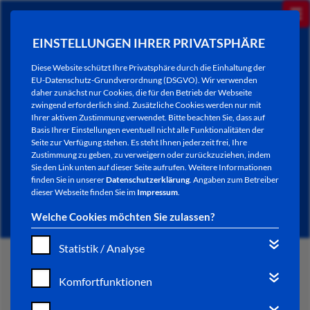
EINSTELLUNGEN IHRER PRIVATSPHÄRE
Diese Website schützt Ihre Privatsphäre durch die Einhaltung der
EU-Datenschutz-Grundverordnung (DSGVO). Wir verwenden
daher zunächst nur Cookies, die für den Betrieb der Webseite
zwingend erforderlich sind. Zusätzliche Cookies werden nur mit
Ihrer aktiven Zustimmung verwendet. Bitte beachten Sie, dass auf
Basis Ihrer Einstellungen eventuell nicht alle Funktionalitäten der
Seite zur Verfügung stehen. Es steht Ihnen jederzeit frei, Ihre
Zustimmung zu geben, zu verweigern oder zurückzuziehen, indem
Sie den Link unten auf dieser Seite aufrufen. Weitere Informationen
NEWSLETTER / CITY LETTER
finden Sie in unserer
Datenschutzerklärung
. Angaben zum Betreiber
dieser Webseite finden Sie im
Impressum
.
Welche Cookies möchten Sie zulassen?
Statistik / Analyse
START
Komfortfunktionen
BÜRGERSERVICE