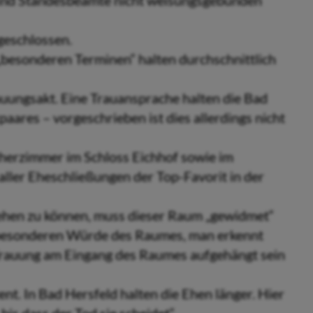
sind Standesbeamte nicht weisungsgebunden
geschlossen.
n „besonderen Terminen“ halten durchschnittlich
auungsakt. Eine Trauansprache halten die Bad
res – vorgeschrieben ist dies allerdings nicht
herzimmer im Schloss Eichhof sowie im
aller Eheschließungen der Top-Favorit in der
ehen zu können, muss dieser Raum „gewidmet“
r besonderen Würde des Raumes, man erkennt
rauung am Eingang des Raumes aufgehängt sein
t. In Bad Hersfeld halten die Ehen länger. Hier