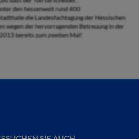
s dass der Tod sie scheidet“.
unter den hessenweit rund 400
Stadthalle die Landesfachtagung der Hessischen
ten wegen der hervorragenden Betreuung in der
 2013 bereits zum zweiten Mal!
ESUCHEN SIE AUCH...