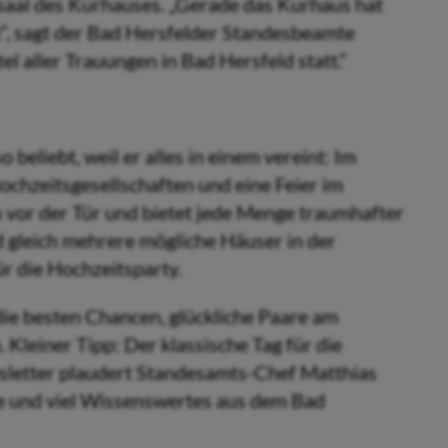
saal des Kurhauses. „Gerade das Kurhaus hat
t“, sagt der Bad Hersfelder Standesbeamte
el aller Trauungen in Bad Hersfeld statt.“
beliebt, weil er alles in einem vereint: Im
ochzeitsgesellschaften und eine Feier im
 vor der Tür und bietet jede Menge traumhafter
d gleich mehrere mögliche Häuser in der
ür die Hochzeitsparty.
die besten Chancen, glückliche Paare am
 Kleiner Tipp: Der klassische Tag für die
ewsletter plaudert Standesamts-Chef Matthias
e und viel Wissenswertes aus dem Bad