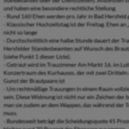
Standesamtes oder der Dienstzeiten). Ansonsten 
und haben eine besondere rechtliche Stellung.
- Rund 160 Ehen werden pro Jahr in Bad Hersfeld 
- Klassischer Hochzeitstag ist der Freitag. Ehen a
nicht so lange
- Durchschnittlich eine halbe Stunde dauert der Tr
Hersfelder Standesbeamten auf Wunsch des Brautpaa
(siehe Punkt 1 dieser Liste).
- Getraut wird im Trauzimmer Am Markt 16, im Lut
Konzertraum des Kurhauses, der mit zwei Dritteln 
Gunst der Brautpaare ist
- Um rechtmäßige Trauungen in einem Raum vollzi
sein. Diese Widmung ist nicht nur ein Zeichen de
man sie zudem an dem Wappen, das während der T
muss.
- Bundesweit beträgt die Scheidungsquote 45 Prozen