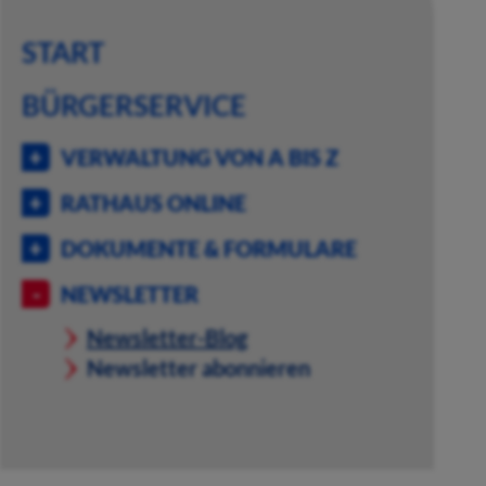
START
BÜRGERSERVICE
VERWALTUNG VON A BIS Z
RATHAUS ONLINE
DOKUMENTE & FORMULARE
NEWSLETTER
Newsletter-Blog
Newsletter abonnieren