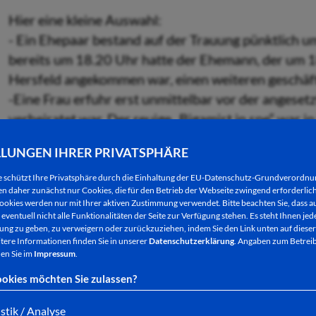
Hier eine kleine Auswahl:
- Ein Ehepaar bestand auf der Trauung pünktlich 
bereits um 18.20 Uhr hatte der Ehemann, der um 1
Hersfeld angekommen war, einen weiteren geschäft
-Eine Frau erfuhr erst unmittelbar vor der angesetz
verheiratet war. Der reuige „Bigamist in spe“ war i
abgebrochene Zeremonie fand eines der lautesten 
LLUNGEN IHRER PRIVATSPHÄRE
geführt worden war“, erinnert sich Matthias Heyer 
wieder abziehen musste.
e schützt Ihre Privatsphäre durch die Einhaltung der EU-Datenschutz-Grundverordn
 daher zunächst nur Cookies, die für den Betrieb der Webseite zwingend erforderlich
- Das bislang älteste Brautpaar, das Matthias Heyer
ookies werden nur mit Ihrer aktiven Zustimmung verwendet. Bitte beachten Sie, dass au
- Die jüngsten Eheleute, die der Chef des Bad Her
eventuell nicht alle Funktionalitäten der Seite zur Verfügung stehen. Es steht Ihnen jede
ng zu geben, zu verweigern oder zurückzuziehen, indem Sie den Link unten auf dieser
und 19 Jahre jung. Die Braut durfte nur mit Genehm
tere Informationen finden Sie in unserer
Datenschutzerklärung
. Angaben zum Betreib
en Sie im
noch minderjährig war.
Impressum
.
- Ringetauschen gehört zwar zu den üblichen Ritual
okies möchten Sie zulassen?
keinerlei Bewandtnis. Es zählt allein das Ja-Wort. 
istik / Analyse