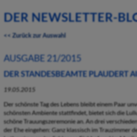
DER NEWSLETTER-BL
<< Zurück zur Auswahl
AUSGABE 21/2015
DER STANDESBEAMTE PLAUDERT A
19.05.2015
Der schönste Tag des Lebens bleibt einem Paar un
schönsten Ambiente stattfindet, bietet sich die Lull
schöne Trauungszeremonie an. An drei verschiede
der Ehe eingehen: Ganz klassisch im Trauzimmer 