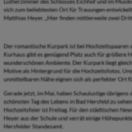
Lutherzimmer des Schlosses Eichhof und im Musik
sich zum beliebtesten Ort für Trauungen entwickel
Matthias Heyer. „Hier finden mittlerweile zwei Dritt
Der romantische Kurpark ist bei Hochzeitspaaren so 
Kurhaus gibt es genügend Platz auch für größere H
wunderschönen Ambiente. Der Kurpark liegt gleich
Motive als Hintergrund für die Hochzeitsfotos. Un
unmittelbaren Nähe eignen sich als perfekter Ort f
Gerade jetzt, im Mai, haben Schaulustige übrigens 
schönsten Tag des Lebens in Bad Hersfeld zu sehen.
Hochzeitsfeier ist Freitag. Für den städtischen N
Heyer aus der Schule und verrät einige Höhepunkt
Hersfelder Standesamt.