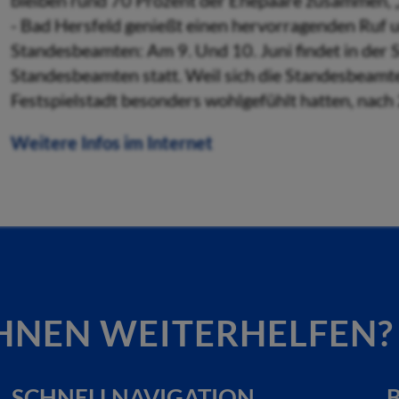
bleiben rund 70 Prozent der Ehepaare zusammen, „bi
- Bad Hersfeld genießt einen hervorragenden Ruf 
Standesbeamten: Am 9. Und 10. Juni findet in der 
Standesbeamten statt. Weil sich die Standesbeam
Festspielstadt besonders wohlgefühlt hatten, nach
Weitere Infos im Internet
HNEN WEITERHELFEN?
SCHNELLNAVIGATION
B