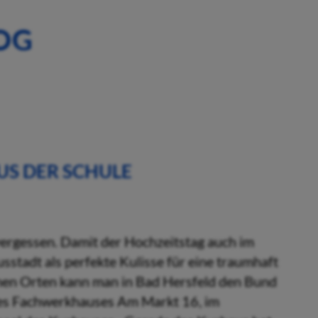
OG
US DER SCHULE
vergessen. Damit der Hochzeitstag auch im
usstadt als perfekte Kulisse für eine traumhaft
nen Orten kann man in Bad Hersfeld den Bund
des Fachwerkhauses Am Markt 16, im