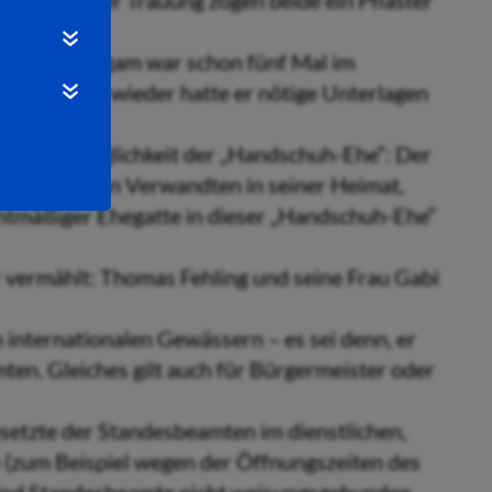
assen. Bei der Trauung zogen beide ein Pflaster
: Ein Bräutigam war schon fünf Mal im
Aber immer wieder hatte er nötige Unterlagen
ibt es die Möglichkeit der „Handschuh-Ehe“: Der
agt einen nahen Verwandten in seiner Heimat,
echtmäßiger Ehegatte in dieser „Handschuh-Ehe“
 vermählt: Thomas Fehling und seine Frau Gabi
in internationalen Gewässern – es sei denn, er
mten. Gleiches gilt auch für Bürgermeister oder
esetzte der Standesbeamten im dienstlichen,
e (zum Beispiel wegen der Öffnungszeiten des