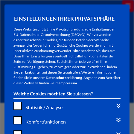
EINSTELLUNGEN IHRER PRIVATSPHÄRE
Diese Website schützt Ihre Privatsphäre durch die Einhaltung der
EU-Datenschutz-Grundverordnung (DSGVO). Wir verwenden
daher zunächst nur Cookies, die für den Betrieb der Webseite
zwingend erforderlich sind. Zusätzliche Cookies werden nur mit
Ihrer aktiven Zustimmung verwendet. Bitte beachten Sie, dass auf
Basis Ihrer Einstellungen eventuell nicht alle Funktionalitäten der
Seite zur Verfügung stehen. Es steht Ihnen jederzeit frei, Ihre
Zustimmung zu geben, zu verweigern oder zurückzuziehen, indem
Sie den Link unten auf dieser Seite aufrufen. Weitere Informationen
NEWSLETTER / CITY LETTER
finden Sie in unserer
Datenschutzerklärung
. Angaben zum Betreiber
dieser Webseite finden Sie im
Impressum
.
Welche Cookies möchten Sie zulassen?
Statistik / Analyse
START
Komfortfunktionen
BÜRGERSERVICE