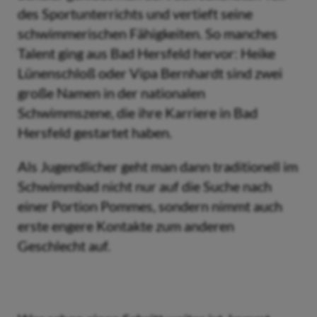
des Sportunterrichts und vertieft seine
schwimmerischen Fähigkeiten. So manches
Talent ging aus Bad Hersfeld hervor: Heike
Lünenschloß oder Vipa Bernhardt sind zwei
große Namen in der nationalen
Schwimmszene, die ihre Karriere in Bad
Hersfeld gestartet haben.
Als Jugendlicher geht man dann traditionell im
Schwimmbad nicht nur auf die Suche nach
einer Portion Pommes, sondern nimmt auch
erste engere Kontakte zum anderen
Geschlecht auf.