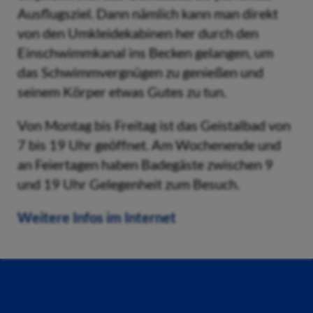
Ausflugsziel. Dann nämlich kann man direkt
von den Umkleidekabinen her durch den
Einschwimmkanal ins Becken gelangen, um
das Schwimmvergnügen zu genießen und
seinem Körper etwas Gutes zu tun.
Von Montag bis Freitag ist das Geistalbad von
7 bis 19 Uhr geöffnet. Am Wochenende und
an Feiertagen haben Badegäste zwischen 9
und 19 Uhr Gelegenheit zum Besuch.
Weitere Infos im Internet