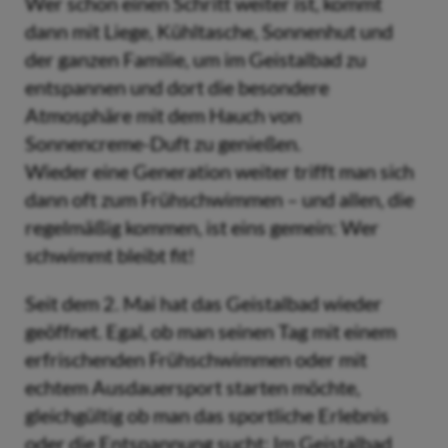
Wer schon einen Schritt weiter ist, kommt
dann mit Liege, Kühltasche, Sonnenhut und
der ganzen Familie, um im Geistalbad zu
entspannen und dort die besondere
Atmosphäre mit dem Hauch von
Sonnencreme-Duft zu genießen.
Wieder eine Generation weiter trifft man sich
dann oft zum Frühschwimmen – und allen, die
regelmäßig kommen, ist eins gemein: Wer
schwimmt bleibt fit!
Seit dem 2. Mai hat das Geistalbad wieder
geöffnet. Egal, ob man seinen Tag mit einem
erfrischenden Frühschwimmen oder mit
echtem Ausdauersport starten möchte,
gleichgültig ob man das sportliche Erlebnis
oder die Entspannung sucht: Im Geistalbad