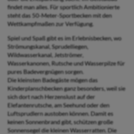
findet man alles. Für sportlich Ambitionierte
steht das 50-Meter-Sportbecken mit den
Wettkampfmaßen zur Verfügung.
Spiel und Spaß gibt es im Erlebnisbecken, wo
Strömungskanal, Sprudelliegen,
Wildwasserkanal, Jetströmer,
Wasserkanonen, Rutsche und Wasserpilze für
pures Badevergnügen sorgen.
Die kleinsten Badegäste mögen das
Kinderplanschbecken ganz besonders, weil sie
sich dort nach Herzenslust auf der
Elefantenrutsche, am Seehund oder den
Luftsprudlern austoben können. Damit es
keinen Sonnenbrand gibt, schützen große
Sonnensegel die kleinen Wasserratten. Die