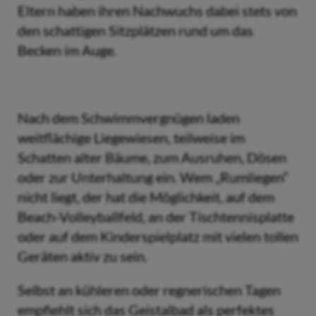
Eltern haben ihren Nachwuchs dabei stets von
den schattigen Sitzplätzen rund um das
Becken im Auge.
Nach dem Schwimmvergnügen laden
weitflächige Liegewiesen, teilweise im
Schatten alter Bäume, zum Ausruhen, Dösen
oder zur Unterhaltung ein. Wem „Rumliegen“
nicht liegt, der hat die Möglichkeit, auf dem
Beach-Volleyballfeld, an der Tischtennisplatte
oder auf dem Kinderspielplatz mit vielen tollen
Geräten aktiv zu sein.
Selbst an kühleren oder regnerischen Tagen
empfiehlt sich das Geistalbad als perfektes