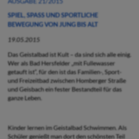
AUSGABE 21/2015
SPIEL, SPASS UND SPORTLICHE B
EWEGUNG VON JUNG BIS ALT
19.05.2015
Das Geistalbad ist Kult – da sind sich alle einig.
Wer als Bad Hersfelder „mit Fullewasser
getauft ist“, für den ist das Familien-, Sport-
und Freizeitbad zwischen Homberger Straße
und Geisbach ein fester Bestandteil für das
ganze Leben.
Kinder lernen im Geistalbad Schwimmen. Als
Schüler genießt man dort den schönsten Teil