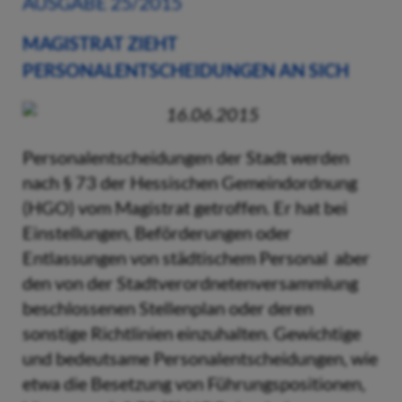
AUSGABE 25/2015
MAGISTRAT ZIEHT
PERSONALENTSCHEIDUNGEN AN SICH
16.06.2015
Personalentscheidungen der Stadt werden
nach § 73 der Hessischen Gemeindordnung
(HGO) vom Magistrat getroffen. Er hat bei
Einstellungen, Beförderungen oder
Entlassungen von städtischem Personal aber
den von der Stadtverordnetenversammlung
beschlossenen Stellenplan oder deren
sonstige Richtlinien einzuhalten. Gewichtige
und bedeutsame Personalentscheidungen, wie
etwa die Besetzung von Führungspositionen,