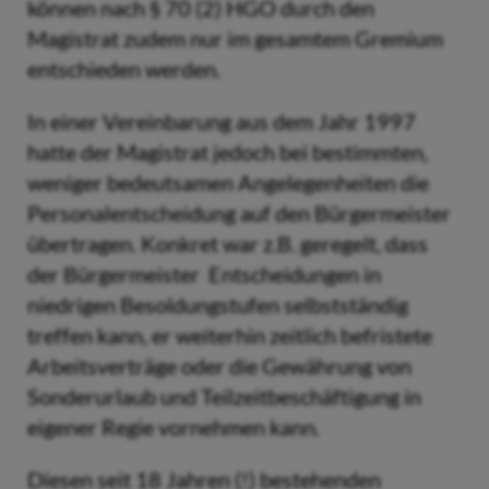
können nach § 70 (2) HGO durch den
Magistrat zudem nur im gesamtem Gremium
entschieden werden.
In einer Vereinbarung aus dem Jahr 1997
hatte der Magistrat jedoch bei bestimmten,
weniger bedeutsamen Angelegenheiten die
Personalentscheidung auf den Bürgermeister
übertragen. Konkret war z.B. geregelt, dass
der Bürgermeister Entscheidungen in
niedrigen Besoldungstufen selbstständig
treffen kann, er weiterhin zeitlich befristete
Arbeitsverträge oder die Gewährung von
Sonderurlaub und Teilzeitbeschäftigung in
eigener Regie vornehmen kann.
Diesen seit 18 Jahren (!) bestehenden