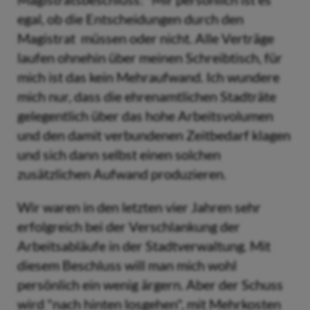
egal, ob die Entscheidungen durch den
Magistrat müssen oder nicht. Alle Verträge
laufen ohnehin über meinen Schreibtisch, für
mich ist das kein Mehraufwand. Ich wundere
mich nur, dass die ehrenamtlichen Stadträte
gelegentlich über das hohe Arbeitsvolumen
und den damit verbundenen Zeitbedarf klagen
und sich dann selbst einen solchen
zusätzlichen Aufwand produzieren.
Wir waren in den letzten vier Jahren sehr
erfolgreich bei der Verschlankung der
Arbeitsabläufe in der Stadtverwaltung. Mit
diesem Beschluss will man mich wohl
persönlich ein wenig ärgern. Aber der Schuss
wird "nach hinten losgehen", mit Mehrkosten