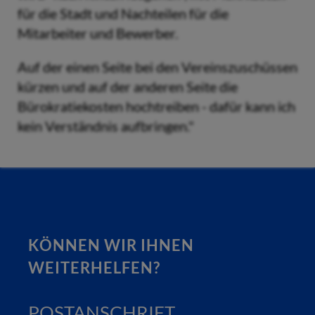
für die Stadt und Nachteilen für die
Mitarbeiter und Bewerber.
Auf der einen Seite bei den Vereinszuschüssen
kürzen und auf der anderen Seite die
Bürokratiekosten hochtreiben - dafür kann ich
kein Verständnis aufbringen."
KÖNNEN WIR IHNEN
WEITERHELFEN?
POSTANSCHRIFT