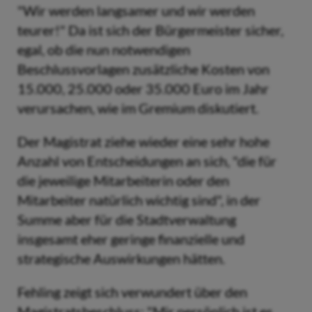
"Wir werden langsamer und wir werden
teurer!" Da ist sich der Bürgermeister sicher,
egal, ob die nun notwendigen
Beschlussvorlagen zusätzliche Kosten von
15.000, 25.000 oder 35.000 Euro im Jahr
verursachen, wie im Gremium diskutiert.
Der Magistrat ziehe wieder eine sehr hohe
Anzahl von Entscheidungen an sich, "die für
die jeweilige Mitarbeiterin oder den
Mitarbeiter natürlich wichtig sind", in der
Summe aber für die Stadtverwaltung
insgesamt eher geringe finanzielle und
strategische Auswirkungen hätten.
Fehling zeigt sich verwundert über den
Magistratsbeschluss: "Mir persönlich ist es