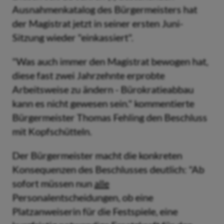
Ausnahmenkatalog des Bürgermeisters hat
der Magistrat jetzt in seiner ersten Juni-
Sitzung wieder "einkassiert".
"Was auch immer den Magistrat bewogen hat,
diese fast zwei Jahrzehnte erprobte
Arbeitsweise zu ändern - Bürokratieabbau
kann es nicht gewesen sein." kommentierte
Bürgermeister Thomas Fehling den Beschluss
mit Kopfschütteln.
Der Bürgermeister macht die konkreten
Konsequenzen des Beschlusses deutlich: "Ab
sofort müssen nun
alle
Personalentscheidungen, ob eine
Platzanweiserin für die Festspiele, eine