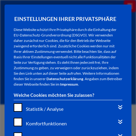
EINSTELLUNGEN IHRER PRIVATSPHÄRE
Diese Website schützt Ihre Privatsphäre durch die Einhaltung der
EU-Datenschutz-Grundverordnung (DSGVO). Wir verwenden
daher zunächst nur Cookies, die für den Betrieb der Webseite
zwingend erforderlich sind. Zusätzliche Cookies werden nur mit
Ihrer aktiven Zustimmung verwendet. Bitte beachten Sie, dass auf
Basis Ihrer Einstellungen eventuell nicht alle Funktionalitäten der
Seite zur Verfügung stehen. Es steht Ihnen jederzeit frei, Ihre
Zustimmung zu geben, zu verweigern oder zurückzuziehen, indem
Sie den Link unten auf dieser Seite aufrufen. Weitere Informationen
NEWSLETTER / CITY LETTER
finden Sie in unserer
Datenschutzerklärung
. Angaben zum Betreiber
dieser Webseite finden Sie im
Impressum
.
Welche Cookies möchten Sie zulassen?
Statistik / Analyse
START
Komfortfunktionen
BÜRGERSERVICE