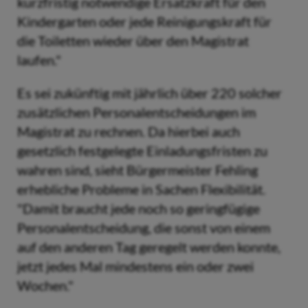
kurzfristig notwendige Ersatzkraft für den
Kindergarten oder jede Reinigungskraft für
die Toiletten wieder über den Magistrat
laufen."
Es sei zukünftig mit jährlich über 220 solcher
zusätzlichen Personalentscheidungen im
Magistrat zu rechnen. Da hierbei auch
gesetzlich festgelegte Einladungsfristen zu
wahren sind, sieht Bürgermeister Fehling
erhebliche Probleme in Sachen Flexibilität.
"Damit braucht jede noch so geringfügige
Personalentscheidung, die sonst von einem
auf den anderen Tag geregelt werden konnte,
jetzt jedes Mal mindestens ein oder zwei
Wochen."