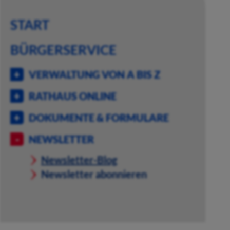
START
BÜRGERSERVICE
VERWALTUNG VON A BIS Z
RATHAUS ONLINE
DOKUMENTE & FORMULARE
NEWSLETTER
Newsletter-Blog
Newsletter abonnieren