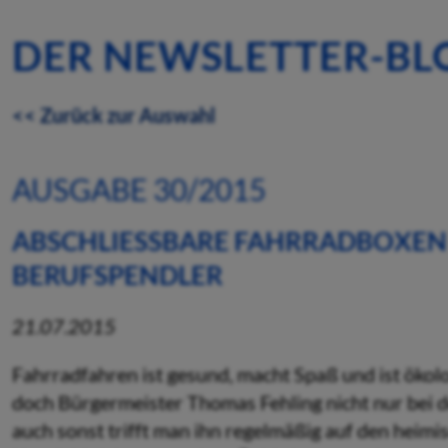
DER NEWSLETTER-BL
<< Zurück zur Auswahl
AUSGABE 30/2015
ABSCHLIESSBARE FAHRRADBOXEN 
ERUFSPENDLER
21.07.2015
Fahrradfahren ist gesund, macht Spaß und ist ökol
doch Bürgermeister Thomas Fehling nicht nur bei de
auch sonst trifft man ihn regelmäßig auf den heim