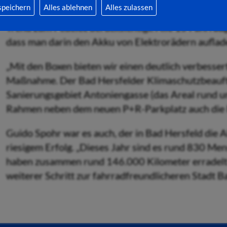
speichern
Alles ablehnen
Alles zulassen
mit dem Fahrrad ab. Bei der Planung der Fahrradg
Trend zum Pedelec berücksichtigt. Alle 15 Fahrra
dass man darin den Akku von Elektrorädern auflad
„Mit den Boxen bieten wir einen deutlich verbesser
Maßnahme. Der Bad Hersfelder Klimaschutzbeauftrag
Sanierungsgebiet Antoniengasse (das Areal rund u
Rahmen neben dem neuen P+R-Parkplatz auch die 
Guido Spohr war es auch, der in Bad Hersfeld die A
riesigem Erfolg. „Dieses Jahr sind es rund 830 Me
haben zusammen rund 146.000 Kilometer erradelt!"
weiterer Schritt zur fahrradfreundlicheren Stadt B