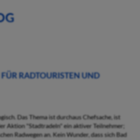
OG
FÜR RADTOURISTEN UND B
ogisch. Das Thema ist durchaus Chefsache, ist
r Aktion "Stadtradeln" ein aktiver Teilnehmer;
ischen Radwegen an. Kein Wunder, dass sich Bad