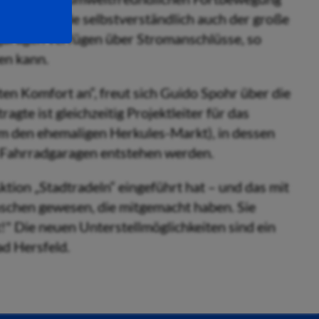
aragen wurde selbstverständlich auch der große
dgaragen verfügen über Stromanschlüsse, so
en kann.
ten Komfort an“, freut sich Guido Spohr über die
te ist gleichzeitig Projektleiter für das
m den ehemaligen Herkules-Markt), in dessen
Fahrradgaragen entstehen werden.
ktion „Stadtradeln“ eingeführt hat – und das mit
nschen gewesen, die mitgemacht haben. Sie
 Die neuen Unterstellmöglichkeiten sind ein
ad Hersfeld.