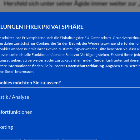
Hersfeld sich unter seiner Ägide immer weiter zur 
Die Kreisstadt will den eingeschlagenene Weg fortse
LLUNGEN IHRER PRIVATSPHÄRE
ganz besonderen Service in Vorbereitung. Auf dem
Parkplatz (wir berichteten darüber vor kurzem) a
e schützt Ihre Privatsphäre durch die Einhaltung der EU-Datenschutz-Grundverordn
15 Fahrrad-Garagen vorgesehen. Die stabilen Boxen,
 daher zunächst nur Cookies, die für den Betrieb der Webseite zwingend erforderlich
ookies werden nur mit Ihrer aktiven Zustimmung verwendet. Bitte beachten Sie, dass au
Möglichkeit, Fahrräder und Gepäck einzustellen. 
eventuell nicht alle Funktionalitäten der Seite zur Verfügung stehen. Es steht Ihnen jede
ng zu geben, zu verweigern oder zurückzuziehen, indem Sie den Link unten auf dieser
aufladen. Das neue Angebot soll sich sowohl an Fa
tere Informationen finden Sie in unserer
Datenschutzerklärung
. Angaben zum Betreib
richten, die den Weg zum Bahnhof mit dem Drahtes
en Sie im
Impressum
.
okies möchten Sie zulassen?
istik / Analyse
Beispiel für Fahrradgaragen: Bad Hersfeld wird demn
fortfunktionen
Bekenntnis zur umweltfreundlichen Fortbewegu
keting
Die Stadt Bad Hersfeld legt damit ein weiteres B