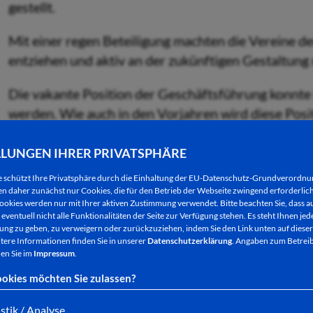
gestellt.
Mit einer regen Beteiligung machten die Vereine de
entziehen und aktiv an der zukünftigen Gestaltung
Die vakante Position der Geschäftsführung konnte
werden. Wie auch in den Vorjahren wird diese Posi
wahrgenommen. Gewählt wurde Manuela Schmermund
Mitarbeiterin des Fachbereichs Sport vorgestellt w
LLUNGEN IHRER PRIVATSPHÄRE
e schützt Ihre Privatsphäre durch die Einhaltung der EU-Datenschutz-Grundverordn
 daher zunächst nur Cookies, die für den Betrieb der Webseite zwingend erforderlich
ookies werden nur mit Ihrer aktiven Zustimmung verwendet. Bitte beachten Sie, dass au
eventuell nicht alle Funktionalitäten der Seite zur Verfügung stehen. Es steht Ihnen jede
Viele Vereinsvertreter, rege Beteiligung – gute Voraus
ng zu geben, zu verweigern oder zurückzuziehen, indem Sie den Link unten auf dieser
Sportentwicklungsplans der Kreisstadt
tere Informationen finden Sie in unserer
Datenschutzerklärung
. Angaben zum Betreib
en Sie im
Impressum
.
Wichtigster Tagesordnungspunkt war die Aufstellun
okies möchten Sie zulassen?
Bad Hersfeld. Auf Initiative von Bürgermeister Tho
istik / Analyse
Vorarbeiten begonnen, die Stadtverordnetenversamm