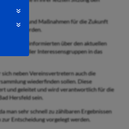
in die Ziele und Maßnahmen für die Zukunft
rarbeitet werden.
chmermund informierten über den aktuellen
inbindung aller Interessensgruppen in das
r sich neben Vereinsvertretern auch die
ersammlung wiederfinden sollen. Diese
t und geleitet und wird verantwortlich für die
Bad Hersfeld sein.
, da man sehr schnell zu zählbaren Ergebnissen
n zur Entscheidung vorgelegt werden.