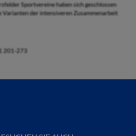
sfelder Sportvereine haben sich geschlossen
ige Varianten der intensiveren Zusammenarbeit
21 201-273