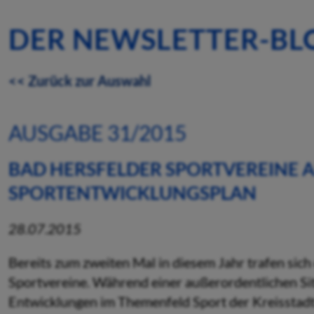
DER NEWSLETTER-BL
<< Zurück zur Auswahl
AUSGABE 31/2015
BAD HERSFELDER SPORTVEREINE A
SPORTENTWICKLUNGSPLAN
28.07.2015
Bereits zum zweiten Mal in diesem Jahr trafen sic
Sportvereine. Während einer außerordentlichen S
Entwicklungen im Themenfeld Sport der Kreisstadt