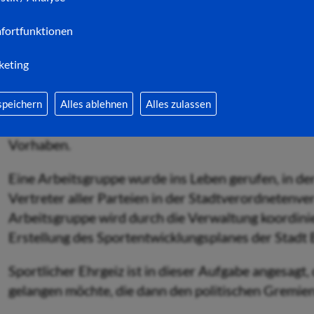
entsprechenden politischen Auftrag erteilt.
fortfunktionen
Ausgehend von einer Sachstandsanalyse sollen dar
keting
des Bad Hersfelder Breiten- und Leistungssports e
Fachbereichsleiter Matthias Heyer und Manuela S
speichern
Alles ablehnen
Alles zulassen
Stand, die nächsten Entwicklungsschritte und die E
Vorhaben.
Eine Arbeitsgruppe wurde ins Leben gerufen, in de
Vertreter aller Parteien in der Stadtverordnetenv
Arbeitsgruppe wird durch die Verwaltung koordinier
Erstellung des Sportentwicklungsplanes der Stadt 
Sportlicher Ehrgeiz ist in dieser Aufgabe angesagt
gelangen möchte, die dann den politischen Gremie