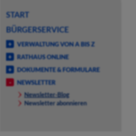
START
BÜRGERSERVICE
VERWALTUNG VON A BIS Z
RATHAUS ONLINE
DOKUMENTE & FORMULARE
NEWSLETTER
Newsletter-Blog
Newsletter abonnieren