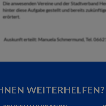
Die anwesenden Vereine und der Stadtverband Her
hinter diese Aufgabe gestellt und bereits zukünft
erörtert.
Auskunft erteilt: Manuela Schmermund, Tel. 066
HNEN WEITERHELFEN?