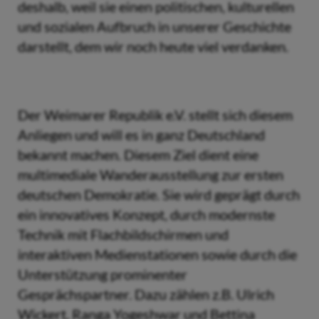
deshalb, weil sie einen politischen, kulturellen
und sozialen Aufbruch in unserer Geschichte
darstellt, dem wir noch heute viel verdanken.
Der Weimarer Republik e.V. stellt sich diesem
Anliegen und will es in ganz Deutschland
bekannt machen. Diesem Ziel dient eine
multimediale Wanderausstellung zur ersten
deutschen Demokratie. Sie wird geprägt durch
ein innovatives Konzept, durch modernste
Technik mit Flachbildschirmen und
interaktiven Medienstationen sowie durch die
Unterstützung prominenter
Gesprächspartner. Dazu zählen z.B. Ulrich
Wickert, Ranga Yogeshwar und Bettina