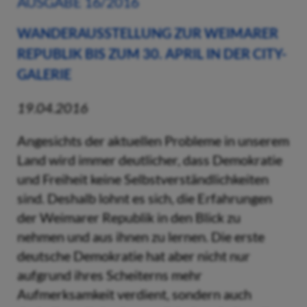
AUSGABE 16/2016
WANDERAUSSTELLUNG ZUR WEIMARER
REPUBLIK BIS ZUM 30. APRIL IN DER CITY-
GALERIE
19.04.2016
Angesichts der aktuellen Probleme in unserem
Land wird immer deutlicher, dass Demokratie
und Freiheit keine Selbstverständlichkeiten
sind. Deshalb lohnt es sich, die Erfahrungen
der Weimarer Republik in den Blick zu
nehmen und aus ihnen zu lernen. Die erste
deutsche Demokratie hat aber nicht nur
aufgrund ihres Scheiterns mehr
Aufmerksamkeit verdient, sondern auch