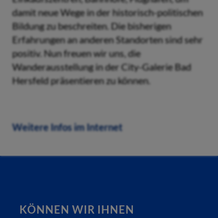
damit neue Wege in der historisch-politischen
Bildung zu beschreiten. Die bisherigen
Erfahrungen an anderen Standorten sind sehr
positiv. Nun freuen wir uns, die
Wanderausstellung in der City-Galerie Bad
Hersfeld präsentieren zu können.
Weitere Infos im Internet
KÖNNEN WIR IHNEN