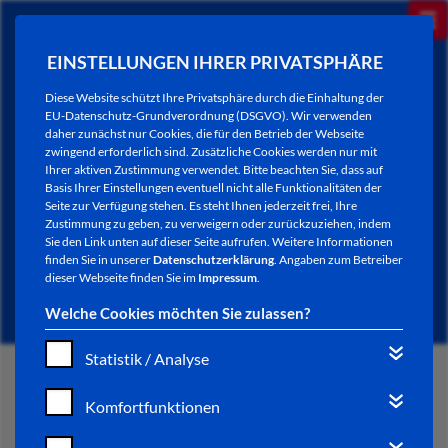
EINSTELLUNGEN IHRER PRIVATSPHÄRE
Diese Website schützt Ihre Privatsphäre durch die Einhaltung der
EU-Datenschutz-Grundverordnung (DSGVO). Wir verwenden
daher zunächst nur Cookies, die für den Betrieb der Webseite
zwingend erforderlich sind. Zusätzliche Cookies werden nur mit
Ihrer aktiven Zustimmung verwendet. Bitte beachten Sie, dass auf
Basis Ihrer Einstellungen eventuell nicht alle Funktionalitäten der
Seite zur Verfügung stehen. Es steht Ihnen jederzeit frei, Ihre
Zustimmung zu geben, zu verweigern oder zurückzuziehen, indem
Sie den Link unten auf dieser Seite aufrufen. Weitere Informationen
NEWSLETTER / CITY LETTER
finden Sie in unserer
Datenschutzerklärung
. Angaben zum Betreiber
dieser Webseite finden Sie im
Impressum
.
Welche Cookies möchten Sie zulassen?
Statistik / Analyse
START
Komfortfunktionen
BÜRGERSERVICE