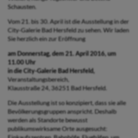
Schausten.
Vom 21. bis 30. April ist die Ausstellung in der
City-Galerie Bad Hersfeld zu sehen. Wir laden
Sie herzlich ein zur Eröffnung
am Donnerstag, dem 21. April 2016, um
11.00 Uhr
in die City-Galerie Bad Hersfeld,
Veranstaltungsbereich,
Klausstraße 24, 36251 Bad Hersfeld.
Die Ausstellung ist so konzipiert, dass sie alle
Bevölkerungsgruppen anspricht. Deshalb
werden als Standorte bewusst
publikumswirksame Orte ausgesucht:
Einkaufszentren, Bahnhöfe, Flughäfen, um