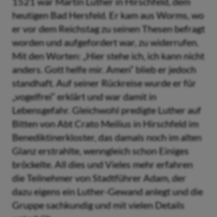
1521 war Martin Luther in Hirschfeld, dem
heutigen Bad Hersfeld. Er kam aus Worms, wo
er vor dem Reichstag zu seinen Thesen befragt
worden und aufgefordert war, zu widerrufen.
Mit den Worten: „Hier stehe ich, ich kann nicht
anders. Gott helfe mir. Amen“ blieb er jedoch
standhaft. Auf seiner Rückreise wurde er für
„vogelfrei“ erklärt und war damit in
Lebensgefahr. Gleichwohl predigte Luther auf
Bitten von Abt Crato Meilius in Hirschfeld im
Benediktinerkloster, das damals noch im alten
Glanz erstrahlte, wenngleich schon Einiges
bröckelte. All dies und Vieles mehr erfahren
die Teilnehmer von Stadtführer Adam, der
dazu eigens ein Luther-Gewand anlegt und die
Gruppe sachkundig und mit vielen Details