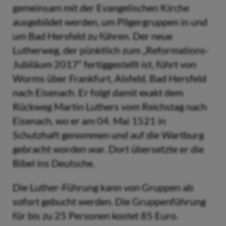
gemeinsam mit der Evangelischen Kirche
ausgebildet werden, um Pilgergruppen in und
um Bad Hersfeld zu führen. Der neue
Lutherweg, der pünktlich zum „Reformations-
Jubiläum 2017“ fertiggestellt ist, führt von
Worms über Frankfurt, Alsfeld, Bad Hersfeld
nach Eisenach. Er folgt damit exakt dem
Rückweg Martin Luthers vom Reichstag nach
Eisenach, wo er am 04. Mai 1521 in
Schutzhaft genommen und auf die Wartburg
gebracht worden war. Dort übersetzte er die
Bibel ins Deutsche.
Die Luther-Führung kann von Gruppen ab
sofort gebucht werden. Die Gruppenführung
für bis zu 25 Personen kostet 85 Euro.