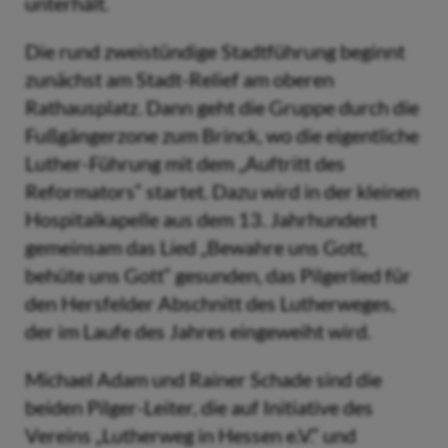
unterhält.
Die rund zweistündige Stadtführung beginnt
zunächst am Stadt-Relief am oberen
Rathausplatz. Dann geht die Gruppe durch die
Fußgängerzone zum Brinck, wo die eigentliche
Luther-Führung mit dem „Auftritt des
Reformators“ startet. Dazu wird in der kleinen
Hospitalkapelle aus dem 13. Jahrhundert
gemeinsam das Lied „Bewahre uns Gott,
behüte uns Gott“ gesunden, das Pilgerlied für
den Hersfelder Abschnitt des Lutherweges,
der im Laufe des Jahres eingeweiht wird.
Michael Adam und Rainer Schade sind die
beiden Pilger-Leiter, die auf Initiative des
Vereins „Lutherweg in Hessen e.V.“ und