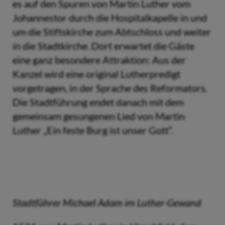
es auf den Spuren von Martin Luther vom
Johannestor durch die Hospitalkapelle in und
um die Stiftskirche zum Abtschloss und weiter
in die Stadtkirche. Dort erwartet die Gäste
eine ganz besondere Attraktion: Aus der
Kanzel wird eine original Lutherpredigt
vorgetragen, in der Sprache des Reformators.
Die Stadtführung endet danach mit dem
gemeinsam gesungenen Lied von Martin
Luther „Ein feste Burg ist unser Gott“.
Stadtführer Michael Adam im Luther-Gewand