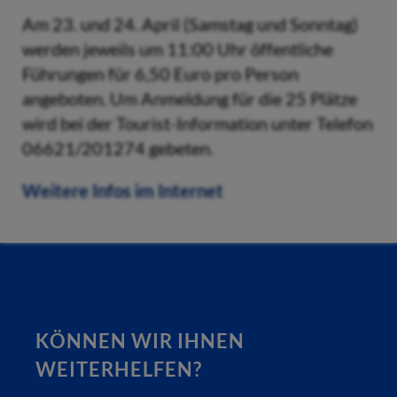
Am 23. und 24. April (Samstag und Sonntag)
werden jeweils um 11:00 Uhr öffentliche
Führungen für 6,50 Euro pro Person
angeboten. Um Anmeldung für die 25 Plätze
wird bei der Tourist-Information unter Telefon
06621/201274 gebeten.
Weitere Infos im Internet
KÖNNEN WIR IHNEN
WEITERHELFEN?