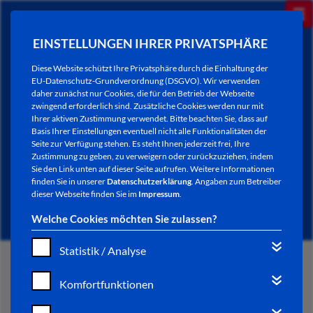
EINSTELLUNGEN IHRER PRIVATSPHÄRE
Diese Website schützt Ihre Privatsphäre durch die Einhaltung der
EU-Datenschutz-Grundverordnung (DSGVO). Wir verwenden
daher zunächst nur Cookies, die für den Betrieb der Webseite
zwingend erforderlich sind. Zusätzliche Cookies werden nur mit
Ihrer aktiven Zustimmung verwendet. Bitte beachten Sie, dass auf
Basis Ihrer Einstellungen eventuell nicht alle Funktionalitäten der
Seite zur Verfügung stehen. Es steht Ihnen jederzeit frei, Ihre
Zustimmung zu geben, zu verweigern oder zurückzuziehen, indem
Sie den Link unten auf dieser Seite aufrufen. Weitere Informationen
NEWSLETTER / CITY LETTER
finden Sie in unserer
Datenschutzerklärung
. Angaben zum Betreiber
dieser Webseite finden Sie im
Impressum
.
Welche Cookies möchten Sie zulassen?
Statistik / Analyse
START
Komfortfunktionen
BÜRGERSERVICE