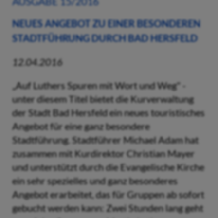
AUSGABE 15/2016
NEUES ANGEBOT ZU EINER BESONDEREN
STADTFÜHRUNG DURCH BAD HERSFELD
12.04.2016
„Auf Luthers Spuren mit Wort und Weg" -
unter diesem Titel bietet die Kurverwaltung
der Stadt Bad Hersfeld ein neues touristisches
Angebot für eine ganz besondere
Stadtführung. Stadtführer Michael Adam hat
zusammen mit Kurdirektor Christian Mayer
und unterstützt durch die Evangelische Kirche
ein sehr spezielles und ganz besonderes
Angebot erarbeitet, das für Gruppen ab sofort
gebucht werden kann: Zwei Stunden lang geht