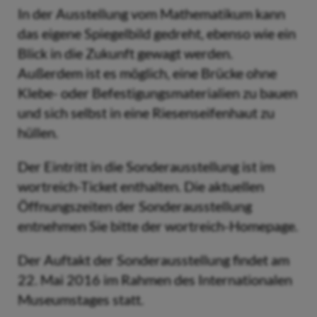
In der Ausstellung vom Mathematikum kann
das eigene Spiegelbild gedreht, ebenso wie ein
Blick in die Zukunft gewagt werden.
Außerdem ist es möglich, eine Brücke ohne
Klebe- oder Befestigungsmaterialien zu bauen
und sich selbst in eine Riesenseifenhaut zu
hüllen.
Der Eintritt in die Sonderausstellung ist im
wortreich-Ticket enthalten. Die aktuellen
Öffnungszeiten der Sonderausstellung
entnehmen Sie bitte der wortreich-Homepage.
Der Auftakt der Sonderausstellung findet am
22. Mai 2016 im Rahmen des Internationalen
Museumstages statt.