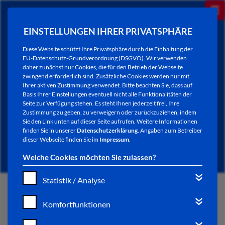
EINSTELLUNGEN IHRER PRIVATSPHÄRE
Diese Website schützt Ihre Privatsphäre durch die Einhaltung der
EU-Datenschutz-Grundverordnung (DSGVO). Wir verwenden
daher zunächst nur Cookies, die für den Betrieb der Webseite
zwingend erforderlich sind. Zusätzliche Cookies werden nur mit
Ihrer aktiven Zustimmung verwendet. Bitte beachten Sie, dass auf
Basis Ihrer Einstellungen eventuell nicht alle Funktionalitäten der
Seite zur Verfügung stehen. Es steht Ihnen jederzeit frei, Ihre
Zustimmung zu geben, zu verweigern oder zurückzuziehen, indem
Sie den Link unten auf dieser Seite aufrufen. Weitere Informationen
NEWSLETTER / CITY LETTER
finden Sie in unserer
Datenschutzerklärung
. Angaben zum Betreiber
dieser Webseite finden Sie im
Impressum
.
Welche Cookies möchten Sie zulassen?
Statistik / Analyse
START
Komfortfunktionen
BÜRGERSERVICE