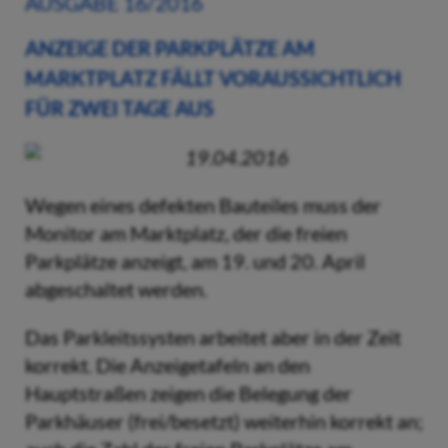
AUSGABE 16/2016
ANZEIGE DER PARKPLÄTZE AM
MARKTPLATZ FÄLLT VORAUSSICHTLICH
FÜR ZWEI TAGE AUS
19.04.2016
Wegen eines defekten Bauteiles muss der
Monitor am Marktplatz, der die freien
Parkplätze anzeigt, am 19. und 20. April
abgeschaltet werden.
Das Parkleitssysten arbeitet aber in der Zeit
korrekt. Die Anzeigetafeln an den
Hauptstraßen zeigen die Belegung der
Parkhäuser (frei/besetzt) weiterhin korrekt an;