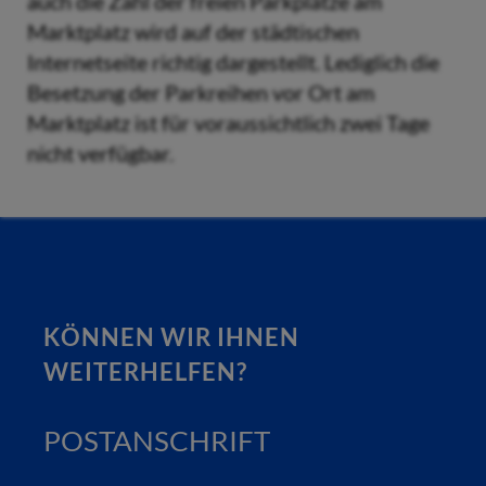
auch die Zahl der freien Parkplätze am
Marktplatz wird auf der städtischen
Internetseite richtig dargestellt. Lediglich die
Besetzung der Parkreihen vor Ort am
Marktplatz ist für voraussichtlich zwei Tage
nicht verfügbar.
KÖNNEN WIR IHNEN
WEITERHELFEN?
POSTANSCHRIFT