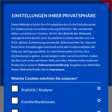
EINSTELLUNGEN IHRER PRIVATSPHÄRE
Diese Website schützt Ihre Privatsphäre durch die Einhaltung der
EU-Datenschutz-Grundverordnung (DSGVO). Wir verwenden
daher zunächst nur Cookies, die für den Betrieb der Webseite
zwingend erforderlich sind. Zusätzliche Cookies werden nur mit
Ihrer aktiven Zustimmung verwendet. Bitte beachten Sie, dass auf
Basis Ihrer Einstellungen eventuell nicht alle Funktionalitäten der
Seite zur Verfügung stehen. Es steht Ihnen jederzeit frei, Ihre
Zustimmung zu geben, zu verweigern oder zurückzuziehen, indem
Sie den Link unten auf dieser Seite aufrufen. Weitere Informationen
NEWSLETTER / CITY LETTER
finden Sie in unserer
Datenschutzerklärung
. Angaben zum Betreiber
dieser Webseite finden Sie im
Impressum
.
Welche Cookies möchten Sie zulassen?
Statistik / Analyse
START
Komfortfunktionen
BÜRGERSERVICE