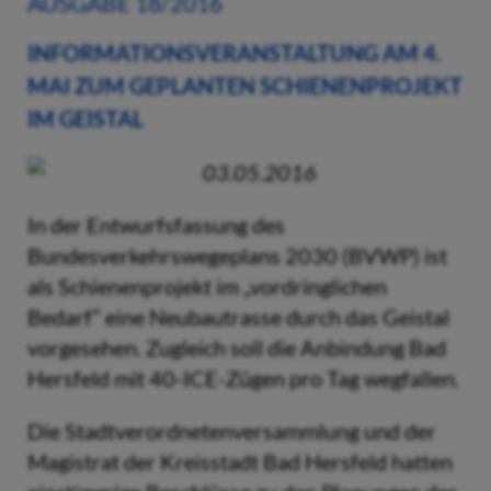
AUSGABE 18/2016
INFORMATIONSVERANSTALTUNG AM 4.
MAI ZUM GEPLANTEN SCHIENENPROJEKT
IM GEISTAL
03.05.2016
In der Entwurfsfassung des
Bundesverkehrswegeplans 2030 (BVWP) ist
als Schienenprojekt im „vordringlichen
Bedarf“ eine Neubautrasse durch das Geistal
vorgesehen. Zugleich soll die Anbindung Bad
Hersfeld mit 40-ICE-Zügen pro Tag wegfallen.
Die Stadtverordnetenversammlung und der
Magistrat der Kreisstadt Bad Hersfeld hatten