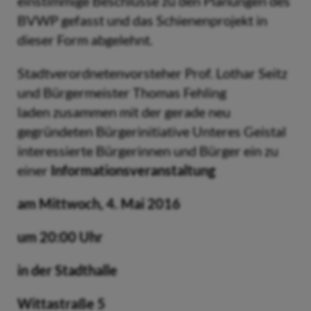
einstimmige Beschlüsse zu den Planungen des
BVWP gefasst und das Schienenprojekt in
dieser Form abgelehnt.
Stadtverordnetenvorsteher Prof. Lothar Seitz
und Bürgermeister Thomas Fehling
laden zusammen mit der gerade neu
gegründeten Bürgerinitiative Unteres Geistal
interessierte Bürgerinnen und Bürger ein zu
einer
Informationsveranstaltung
am Mittwoch, 4. Mai 2016
um 20:00 Uhr
in der Stadthalle
Wittastraße 5