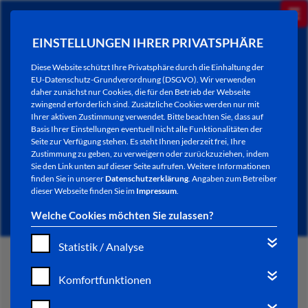
EINSTELLUNGEN IHRER PRIVATSPHÄRE
Diese Website schützt Ihre Privatsphäre durch die Einhaltung der
EU-Datenschutz-Grundverordnung (DSGVO). Wir verwenden
daher zunächst nur Cookies, die für den Betrieb der Webseite
zwingend erforderlich sind. Zusätzliche Cookies werden nur mit
Ihrer aktiven Zustimmung verwendet. Bitte beachten Sie, dass auf
Basis Ihrer Einstellungen eventuell nicht alle Funktionalitäten der
Seite zur Verfügung stehen. Es steht Ihnen jederzeit frei, Ihre
Zustimmung zu geben, zu verweigern oder zurückzuziehen, indem
Sie den Link unten auf dieser Seite aufrufen. Weitere Informationen
NEWSLETTER / CITY LETTER
finden Sie in unserer
Datenschutzerklärung
. Angaben zum Betreiber
dieser Webseite finden Sie im
Impressum
.
Welche Cookies möchten Sie zulassen?
Statistik / Analyse
START
Komfortfunktionen
BÜRGERSERVICE