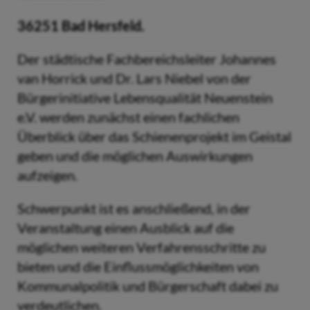
36251 Bad Hersfeld.
Der städtische Fachbereichsleiter Johannes
van Horrick und Dr. Lars Niebel von der
Bürgerinitiative Lebensqualität Neuenstein
e.V. werden zunächst einen fachlichen
Überblick über das Schienenprojekt im Geistal
geben und die möglichen Auswirkungen
aufzeigen.
Schwerpunkt ist es anschließend, in der
Veranstaltung einen Ausblick auf die
möglichen weiteren Verfahrensschritte zu
bieten und die Einflussmöglichkeiten von
Kommunalpolitik und Bürgerschaft dabei zu
verdeutlichen.