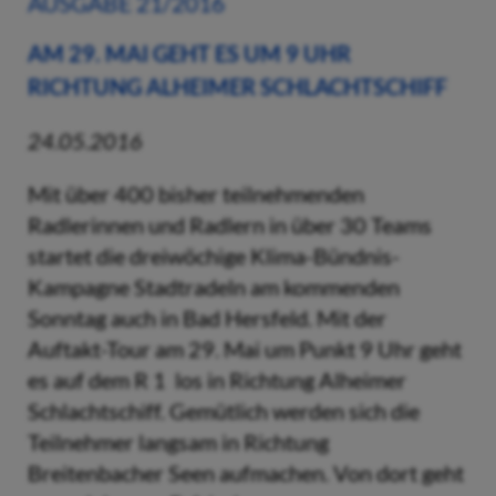
AUSGABE 21/2016
AM 29. MAI GEHT ES UM 9 UHR
RICHTUNG ALHEIMER SCHLACHTSCHIFF
24.05.2016
Mit über 400 bisher teilnehmenden
Radlerinnen und Radlern in über 30 Teams
startet die dreiwöchige Klima-Bündnis-
Kampagne Stadtradeln am kommenden
Sonntag auch in Bad Hersfeld. Mit der
Auftakt-Tour am 29. Mai um Punkt 9 Uhr geht
es auf dem R 1 los in Richtung Alheimer
Schlachtschiff. Gemütlich werden sich die
Teilnehmer langsam in Richtung
Breitenbacher Seen aufmachen. Von dort geht