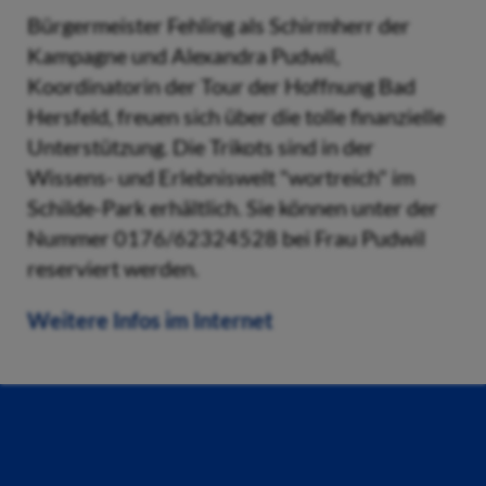
Bürgermeister Fehling als Schirmherr der
Kampagne und Alexandra Pudwil,
Koordinatorin der Tour der Hoffnung Bad
Hersfeld, freuen sich über die tolle finanzielle
Unterstützung. Die Trikots sind in der
Wissens- und Erlebniswelt "wortreich" im
Schilde-Park erhältlich. Sie können unter der
Nummer 0176/62324528 bei Frau Pudwil
reserviert werden.
Weitere Infos im Internet