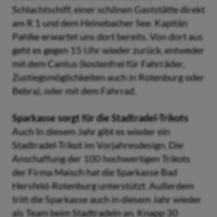
Schlachtschiff, einer schönen Gaststätte direkt
am R 1 und dem Heinebacher See. Kapitän
Pahlke erwartet uns dort bereits. Von dort aus
geht es gegen 15 Uhr wieder zurück, entweder
mit dem Cantus (kostenfrei für Fahrräder,
Zustiegsmöglichkeiten auch in Rotenburg oder
Bebra), oder mit dem Fahrrad.
Sparkasse sorgt für die Stadtradel-Trikots
Auch In diesem Jahr gibt es wieder ein
Stadtradel-Trikot im Vorjahresdesign. Die
Anschaffung der 100 hochwertigen Trikots
der Firma Maisch hat die Sparkasse Bad
Hersfeld-Rotenburg unterstützt. Außerdem
tritt die Sparkasse auch in diesem Jahr wieder
als Team beim Stadtradeln an. Knapp 30