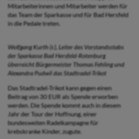
Mitarbeiterinnen und Mitarbeiter werden für
das Team der Sparkasse und für Bad Hersfeld
in die Pedale treten.
Wolfgang Kurth (r.), Leiter des Vorstandsstabs
der Sparkasse Bad Hersfeld-Rotenburg
überreicht Bürgermeister Thomas Fehling und
Alexandra Pudwil das Stadtradel-Trikot
Das Stadtradel-Trikot kann gegen einen
Beitrag von 30 EUR als Spende erworben
werden. Die Spende kommt auch in diesem
Jahr der Tour der Hoffnung, einer
bundesweiten Radelkampagne für
krebskranke Kinder, zugute.