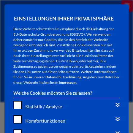
EINSTELLUNGEN IHRER PRIVATSPHÄRE
Diese Website schützt Ihre Privatsphäre durch die Einhaltung der
EU-Datenschutz-Grundverordnung (DSGVO). Wir verwenden
daher zunächst nur Cookies, die für den Betrieb der Webseite
zwingend erforderlich sind. Zusätzliche Cookies werden nur mit
Ihrer aktiven Zustimmung verwendet. Bitte beachten Sie, dass auf
Basis Ihrer Einstellungen eventuell nicht alle Funktionalitäten der
Seite zur Verfügung stehen. Es steht Ihnen jederzeit frei, Ihre
Zustimmung zu geben, zu verweigern oder zurückzuziehen, indem
Sie den Link unten auf dieser Seite aufrufen. Weitere Informationen
NEWSLETTER / CITY LETTER
finden Sie in unserer
Datenschutzerklärung
. Angaben zum Betreiber
dieser Webseite finden Sie im
Impressum
.
Welche Cookies möchten Sie zulassen?
Statistik / Analyse
START
Komfortfunktionen
BÜRGERSERVICE