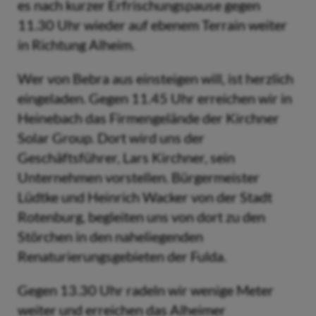
es nach kurzer Erfrischungspause gegen
11.30 Uhr wieder auf ebenem Terrain weiter
in Richtung Alheim.
Wer von Bebra aus einsteigen will, ist herzlich
eingeladen. Gegen 11.45 Uhr erreichen wir in
Heinebach das Firmengelände der Kirchner
Solar Group. Dort wird uns der
Geschäftsführer, Lars Kirchner, sein
Unternehmen vorstellen. Bürgermeister
Lüdtke und Heinrich Wacker von der Stadt
Rotenburg, begleiten uns von dort zu den
Störchen in den naheliegenden
Renaturierungsgebieten der Fulda.
Gegen 13.30 Uhr radeln wir wenige Meter
weiter und erreichen das Alheimer