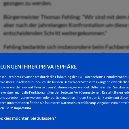
gezogen zu werden.
Bürgermeister Thomas Fehling: "Wir sind mit dem
aber nach der jahrelangen Konfrontation um diese 
entscheidenden Schritt weitergekommen."
Fehling bedankte sich insbesondere beim Fachberei
Horrick, und bei Sabine Stache aus dem Technische
zum Abbruch war richtig, das haben die Erfahrunge
LLUNGEN IHRER PRIVATSPHÄRE
gezeigt. Wir danken den Bürgerinnen und Bürgerm 
e schützt Ihre Privatsphäre durch die Einhaltung der EU-Datenschutz-Grundverordn
Ausdauer während der Bauzeit."
 daher zunächst nur Cookies, die für den Betrieb der Webseite zwingend erforderlich
ookies werden nur mit Ihrer aktiven Zustimmung verwendet. Bitte beachten Sie, dass au
Vor allem die Entscheidung, von Seiten der Stadt e
eventuell nicht alle Funktionalitäten der Seite zur Verfügung stehen. Es steht Ihnen jede
ng zu geben, zu verweigern oder zurückzuziehen, indem Sie den Link unten auf dieser
Überwachung der Bauarbeiten abzustellen, habe sic
tere Informationen finden Sie in unserer
Datenschutzerklärung
. Angaben zum Betreib
Sabine Stache hatte beim Projekt mit der Bauüberw
en Sie im
Impressum
.
Rahmenbedingungen schwierig waren: "Sabine Stach
okies möchten Sie zulassen?
Engagement, ihre intensive Betreuung und die gut