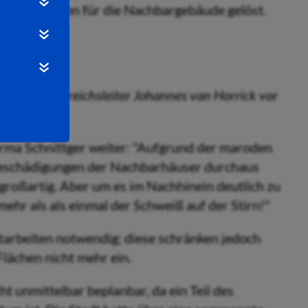
werte Schäden für die Nachbargebäude gelöst.
und Fachbereichsleiter Johannes van Horrick vor
irma Schnittger weiter: "Aufgrund der maroden
eschädigungen der Nachbarhäuser durchaus
 großartig. Aber um es im Nachhinein deutlich zu
ehr als als einmal der Schweiß auf der Stirn!"
starbeiten notwendig; diese schränken jedoch
lächen nicht mehr ein.
ht unmittelbar beplanbar, da ein Teil des