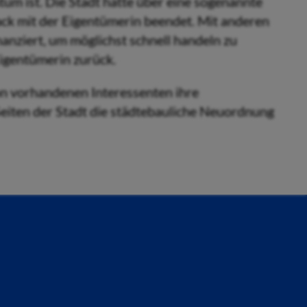
tum ist. Die Stadt hatte über eine sogenannte
ack mit der Eigentümerin beendet. Mit anderen
anziert, um möglichst schnell handeln zu
igentümerin zurück.
on vorhandenen Interessenten ihre
eiten der Stadt die städtebauliche Neuordnung