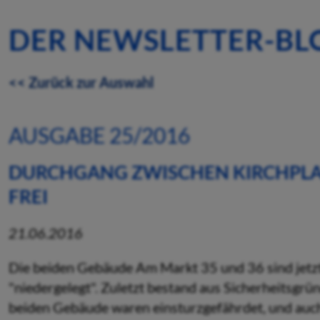
DER NEWSLETTER-BL
<< Zurück zur Auswahl
AUSGABE 25/2016
DURCHGANG ZWISCHEN KIRCHPLA
FREI
21.06.2016
Die beiden Gebäude Am Markt 35 und 36 sind jetzt r
"niedergelegt". Zuletzt bestand aus Sicherheitsgr
beiden Gebäude waren einsturzgefährdet, und auch