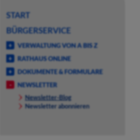
START
BÜRGERSERVICE
VERWALTUNG VON A BIS Z
RATHAUS ONLINE
DOKUMENTE & FORMULARE
NEWSLETTER
Newsletter-Blog
Newsletter abonnieren