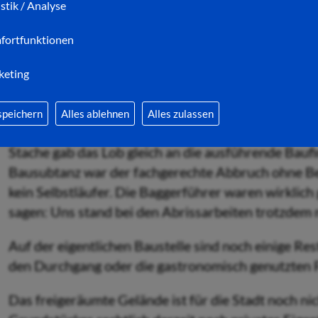
istik / Analyse
nicht nur zeitgerecht, sondern auch ohne nennens
Vielen Dank für die gute Arbeit!"
fortfunktionen
keting
Bürgermeister Thomas Fehling (v.l.n.r.),
Sabine Stache
speichern
Alles ablehnen
Alles zulassen
der Baustelle
Stache gab das Lob gleich an die ausführende Bauf
Bausubtanz war der fachgerechte Abbruch ohne B
kein Selbstläufer. Die Baggerführer waren wirklich
sagen: Uns stand bei den Abrissarbeiten trotzdem m
Auf der eigentlichen Baustelle sind noch einige Re
den Durchgang oder die gastronomisch genutzten F
Das freigeräumte Gelände ist für die Stadt noch nic