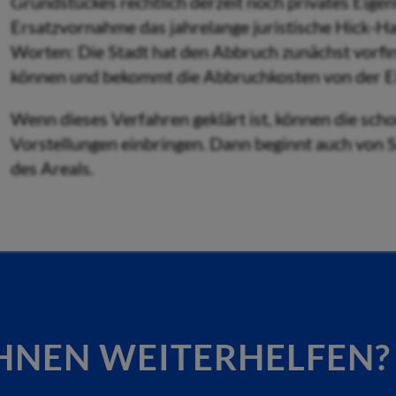
Grundstückes rechtlich derzeit noch privates Eigen
Ersatzvornahme das jahrelange juristische Hick-H
Worten: Die Stadt hat den Abbruch zunächst vorfin
können und bekommt die Abbruchkosten von der E
Wenn dieses Verfahren geklärt ist, können die sch
Vorstellungen einbringen. Dann beginnt auch von S
des Areals.
HNEN WEITERHELFEN?