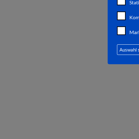
Stat
Kom
Mar
Auswahl 