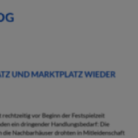
OG
TZ UND MARKTPLATZ WIEDER
echtzeitig vor Beginn der Festspielzeit
ünden ein dringender Handlungsbedarf: Die
 die Nachbarhäuser drohten in Mitleidenschaft