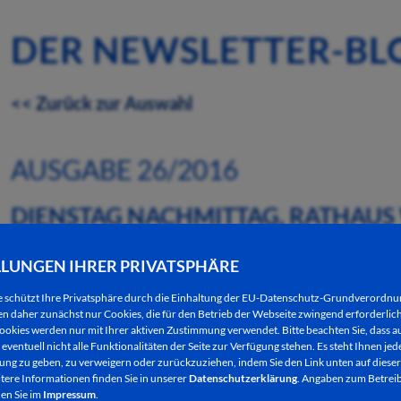
DER NEWSLETTER-BL
<< Zurück zur Auswahl
AUSGABE 26/2016
DIENSTAG NACHMITTAG, RATHAUS W
IE MÖCHTEN...
LLUNGEN IHRER PRIVATSPHÄRE
28.06.2016
e schützt Ihre Privatsphäre durch die Einhaltung der EU-Datenschutz-Grundverordn
 daher zunächst nur Cookies, die für den Betrieb der Webseite zwingend erforderlich
ookies werden nur mit Ihrer aktiven Zustimmung verwendet. Bitte beachten Sie, dass au
Natürlich stehen die Mitarbeiterinnen und Mitarbei
eventuell nicht alle Funktionalitäten der Seite zur Verfügung stehen. Es steht Ihnen jede
Auskünfte, Informationen und Wünsche zur Verfügu
ng zu geben, zu verweigern oder zurückzuziehen, indem Sie den Link unten auf dieser
tere Informationen finden Sie in unserer
Datenschutzerklärung
. Angaben zum Betreib
Bürgerinnen und Bürger direkt mit der Verwaltung
en Sie im
Impressum
.