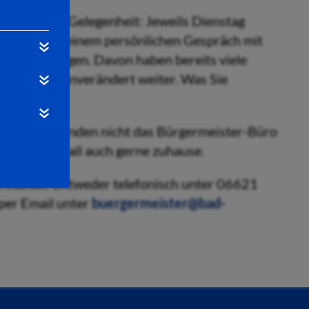
hierfür die Gelegenheit: Jeweils Dienstag
nen Sie in einem persönlichen Gespräch mit
e Sie bewegen. Davon haben bereits viele
teht auch unverändert weiter. Was Sie
onstigen Gründen nicht das Bürgermeister-Büro
 im Einzelfall auch gerne zuhause.
erstunde: Entweder telefonisch unter 06621
per Email unter
buergermeister@bad-