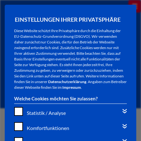
EINSTELLUNGEN IHRER PRIVATSPHÄRE
Diese Website schützt Ihre Privatsphäre durch die Einhaltung der
EU-Datenschutz-Grundverordnung (DSGVO). Wir verwenden
daher zunächst nur Cookies, die für den Betrieb der Webseite
zwingend erforderlich sind. Zusätzliche Cookies werden nur mit
Ihrer aktiven Zustimmung verwendet. Bitte beachten Sie, dass auf
Basis Ihrer Einstellungen eventuell nicht alle Funktionalitäten der
Seite zur Verfügung stehen. Es steht Ihnen jederzeit frei, Ihre
Zustimmung zu geben, zu verweigern oder zurückzuziehen, indem
Sie den Link unten auf dieser Seite aufrufen. Weitere Informationen
NEWSLETTER / CITY LETTER
finden Sie in unserer
Datenschutzerklärung
. Angaben zum Betreiber
dieser Webseite finden Sie im
Impressum
.
Welche Cookies möchten Sie zulassen?
Statistik / Analyse
START
Komfortfunktionen
BÜRGERSERVICE