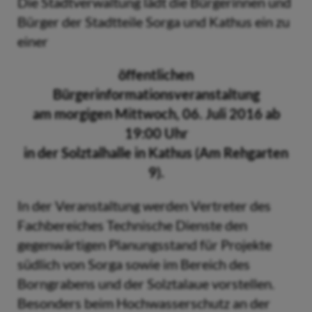
Die Stadtverwaltung lädt die Bürgerinnen und
Bürger der Stadtteile Sorga und Kathus ein zu
einer
öffentlichen
Bürgerinformationsveranstaltung
am morgigen Mittwoch, 06. Juli 2016 ab
19:00 Uhr
in der Solztalhalle in Kathus (Am Rehgarten
9).
In der Veranstaltung werden Vertreter des
Fachbereiches Technische Dienste den
gegenwärtigen Planungsstand für Projekte
südlich von Sorga sowie im Bereich des
Borngrabens und der Solztalaue vorstellen.
Besonders beim Hochwasserschutz an der