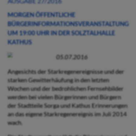
AUSGABE 27/2016
MORGEN ÖFFENTLICHE
BÜRGERINFORMATIONSVERANSTALTUNG
UM 19:00 UHR IN DER SOLZTALHALLE
KATHUS
05.07.2016
Angesichts der Starkregenereignisse und der
starken Gewitterhäufung in den letzten
Wochen und der bedrohlichen Fernsehbilder
werden bei vielen Bürgerinnen und Bürgern
der Stadtteile Sorga und Kathus Erinnerungen
an das eigene Starkregenereignis im Juli 2014
wach.