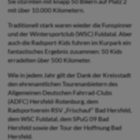
Sie stürmten mit knapp 50 Bikern auf Platz 2
mit über 10.000 Kilometern.
Traditionell stark waren wieder die Funspinner
und der Wintersportclub (WSC) Fuldatal. Aber
auch die Radsport-Kids fuhren im Kurpark ein
fantastisches Ergebnis zusammen: 50 Kids
erradelten über 500 Kilometer.
Wie in jedem Jahr gilt der Dank der Kreisstadt
den ehrenamtlichen Tourenanbietern des
Allgemeinen Deutschen Fahrrad-Clubs
(ADFC) Hersfeld-Rotenburg, dem
Radsportverein RSV „Frischauf“ Bad Hersfeld,
dem WSC Fuldatal, dem SPuG 09 Bad
Hersfeld sowie der Tour der Hoffnung Bad
Hersfeld.