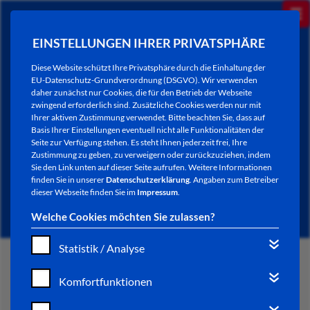
EINSTELLUNGEN IHRER PRIVATSPHÄRE
Diese Website schützt Ihre Privatsphäre durch die Einhaltung der
EU-Datenschutz-Grundverordnung (DSGVO). Wir verwenden
daher zunächst nur Cookies, die für den Betrieb der Webseite
zwingend erforderlich sind. Zusätzliche Cookies werden nur mit
Ihrer aktiven Zustimmung verwendet. Bitte beachten Sie, dass auf
Basis Ihrer Einstellungen eventuell nicht alle Funktionalitäten der
Seite zur Verfügung stehen. Es steht Ihnen jederzeit frei, Ihre
Zustimmung zu geben, zu verweigern oder zurückzuziehen, indem
Sie den Link unten auf dieser Seite aufrufen. Weitere Informationen
NEWSLETTER / CITY LETTER
finden Sie in unserer
Datenschutzerklärung
. Angaben zum Betreiber
dieser Webseite finden Sie im
Impressum
.
Welche Cookies möchten Sie zulassen?
Statistik / Analyse
START
Komfortfunktionen
BÜRGERSERVICE