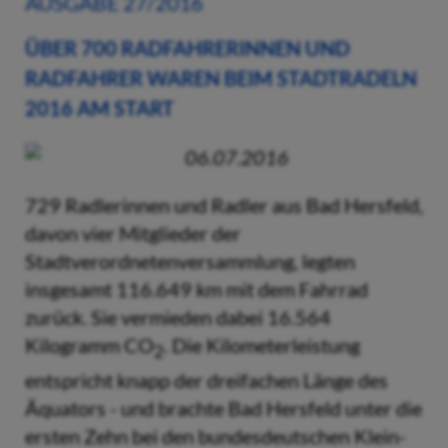
AUSGABE 27/2016
ÜBER 700 RADFAHRERINNEN UND
RADFAHRER WAREN BEIM STADTRADELN
2016 AM START
06.07.2016
729 Radlerinnen und Radler aus Bad Hersfeld,
davon vier Mitglieder der
Stadtverordnetenversammlung, legten
insgesamt 116.649 km mit dem Fahrrad
zurück. Sie vermieden dabei 16.564
Kilogramm CO
. Die Kilometerleistung
2
entspricht knapp der dreifachen Länge des
Äquators - und brachte Bad Hersfeld unter die
ersten Zehn bei den bundesdeutschen Klein-