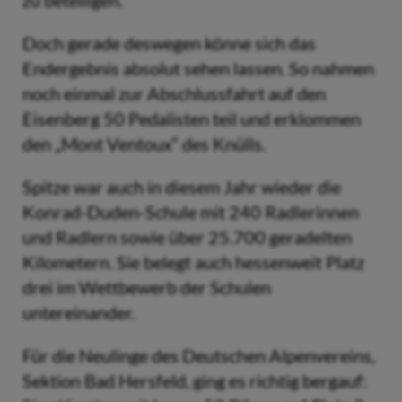
zu beteiligen.
Doch gerade deswegen könne sich das
Endergebnis absolut sehen lassen. So nahmen
noch einmal zur Abschlussfahrt auf den
Eisenberg 50 Pedalisten teil und erklommen
den „Mont Ventoux“ des Knülls.
Spitze war auch in diesem Jahr wieder die
Konrad-Duden-Schule mit 240 Radlerinnen
und Radlern sowie über 25.700 geradelten
Kilometern. Sie belegt auch hessenweit Platz
drei im Wettbewerb der Schulen
untereinander.
Für die Neulinge des Deutschen Alpenvereins,
Sektion Bad Hersfeld, ging es richtig bergauf: