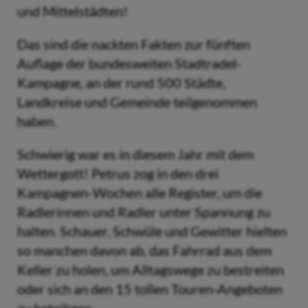
und Mittelstädten!
Das sind die nackten Fakten zur fünften
Auflage der bundesweiten Stadtradel-
Kampagne, an der rund 500 Städte,
Landkreise und Gemeinde teilgenommen
haben.
Schwierig war es in diesem Jahr mit dem
Wettergott! Petrus zog in den drei
Kampagnen-Wochen alle Register, um die
Radlerinnen und Radler unter Spannung zu
halten. Schauer, Schwüle und Gewitter hielten
so manchen davon ab, das Fahrrad aus dem
Keller zu holen, um Alltagswege zu bestreiten
oder sich an den 15 tollen Touren-Angeboten