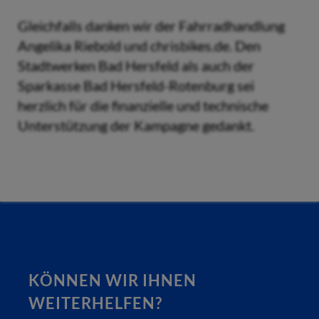
Gleichfalls danken wir der Fahrradhandlung
Angelika Riebold und chrisbikes.de. Den
Stadtwerken Bad Hersfeld als auch der
Sparkasse Bad Hersfeld-Rotenburg sei
herzlich für die finanzielle und technische
Unterstützung der Kampagne gedankt.
KÖNNEN WIR IHNEN
WEITERHELFEN?