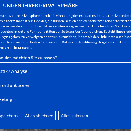
Kritikern und Besuchern gefällt die außerordentl
LLUNGEN IHRER PRIVATSPHÄRE
mehr als 100 Jugendlichen in der Stiftsruine: „Beg
e schützt Ihre Privatsphäre durch die Einhaltung der EU-Datenschutz-Grundverordn
„Feuerwerk der Emotionen“, (Fulda Aktuell) „Famil
 daher zunächst nur Cookies, die für den Betrieb der Webseite zwingend erforderlich
ookies werden nur mit Ihrer aktiven Zustimmung verwendet. Bitte beachten Sie, dass au
Erwachsene“ (Hersfelder Zeitung), oder: „Familiens
eventuell nicht alle Funktionalitäten der Seite zur Verfügung stehen. Es steht Ihnen jede
konnte man direkt nach der Premiere lesen.
ng zu geben, zu verweigern oder zurückzuziehen, indem Sie den Link unten auf dieser
tere Informationen finden Sie in unserer
Datenschutzerklärung
. Angaben zum Betreib
en Sie im
Impressum
.
Am morgigen Mittwoch wird KRABAT noch gespielt
okies möchten Sie zulassen?
10 Uhr statt. Es gibt noch Restkarten.
istik / Analyse
„DIE GOLDENE GANS
begeisterte ... Kinder und 
fiebern mit“ schreibt osthessennews -
noch bis Don
fortfunktionen
Erwachsene DIE GOLDENE GANS im Theaterzelt an
viele Vorstellungen ausverkauft, nur für die Nac
keting
Mittwoch jeweils um 15 Uhr gibt es noch Restkarte
speichern
Alles ablehnen
Alles zulassen
Die Schauspieler - und die goldene Gans - stehen
Fotos bereit. Die Kinder können die goldene Gan