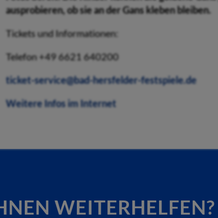
ausprobieren, ob sie an der Gans kleben bleiben.
Tickets und Informationen:
Telefon +49 6621 640200
ticket-service@bad-hersfelder-festspiele.de
Weitere Infos im Internet
HNEN WEITERHELFEN?