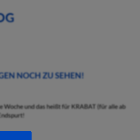
OG
NGEN NOCH ZU SEHEN!
tte Woche und das heißt für KRABAT (für alle ab
Endspurt!