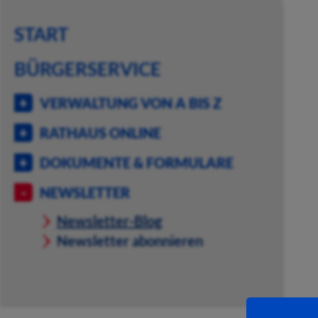
START
BÜRGERSERVICE
VERWALTUNG VON A BIS Z
RATHAUS ONLINE
DOKUMENTE & FORMULARE
NEWSLETTER
Newsletter-Blog
Newsletter abonnieren