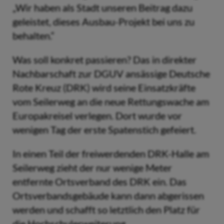
„Wir haben als Stadt unseren Beitrag dazu
geleistet, dieses Ausbau-Projekt bei uns zu
behalten.“
Was soll konkret passieren? Das in direkter
Nachbarschaft zur DGUV ansässige Deutsche
Rote Kreuz (DRK) wird seine Einsatzkräfte
vom Seilerweg an die neue Rettungswache am
Europakreisel verlegen. Dort wurde vor
wenigen Tag der erste Spatenstich gefeiert.
In einen Teil der freiwerdenden DRK-Halle am
Seilerweg zieht der nur wenige Meter
entfernte Ortsverband des DRK ein. Das
Ortsverbandsgebäude kann dann abgerissen
werden und schafft so letztlich den Platz für
die Hochschulerweiterung.