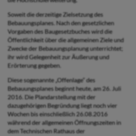
Soweit die derzeitige Zielsetzung des
Bebauungsplanes. Nach den gesetzlichen
Vorgaben des Baugesetzbuches wird die
Öffentlichkeit über die allgemeinen Ziele und
Zwecke der Bebauungsplanung unterrichtet;
ihr wird Gelegenheit zur Äußerung und
Erörterung gegeben.
Diese sogenannte „Offenlage“ des
Bebauungsplanes beginnt heute, am 26. Juli
2016. Die Plandarstellung mit der
dazugehörigen Begründung liegt noch vier
Wochen bis einschließlich 26.08.2016
während der allgemeinen Öffnungszeiten in
dem Technischen Rathaus der