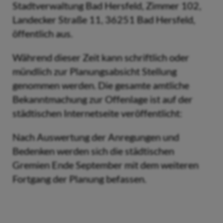
Stadtverwaltung Bad Hersfeld, Zimmer 102,
Landecker Straße 11, 36251 Bad Hersfeld,
öffentlich aus.
Während dieser Zeit kann schriftlich oder
mündlich zur Planungsabsicht Stellung
genommen werden. Die gesamte amtliche
Bekanntmachung zur Offenlage ist auf der
städtischen Internetseite veröffentlicht:
Nach Auswertung der Anregungen und
Bedenken werden sich die städtischen
Gremien Ende September mit dem weiteren
Fortgang der Planung befassen.