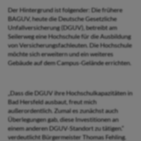
Der Hintergrund ist folgender: Die frühere
BAGUV, heute die Deutsche Gesetzliche
Unfallversicherung (DGUV), betreibt am
Seilerweg eine Hochschule für die Ausbildung
von Versicherungsfachleuten. Die Hochschule
möchte sich erweitern und ein weiteres
Gebäude auf dem Campus-Gelände errichten.
„Dass die DGUV ihre Hochschulkapazitäten in
Bad Hersfeld ausbaut, freut mich
außerordentlich. Zumal es zunächst auch
Überlegungen gab, diese Investitionen an
einem anderen DGUV-Standort zu tätigen.“
verdeutlicht Bürgermeister Thomas Fehling.