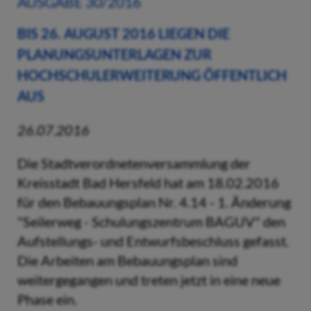
AUSGABE 30/2016
BIS 26. AUGUST 2016 LIEGEN DIE
PLANUNGSUNTERLAGEN ZUR
HOCHSCHULERWEITERUNG ÖFFENTLICH
AUS
26.07.2016
Die Stadtverordnetenversammlung der
Kreisstadt Bad Hersfeld hat am 18.02.2016
für den Bebauungsplan Nr. 4.14 - 1. Änderung
"Seilerweg - Schulungszentrum BAGUV" den
Aufstellungs- und Entwurfsbeschluss gefasst.
Die Arbeiten am Bebauungsplan sind
weitergegangen und treten jetzt in eine neue
Phase ein.