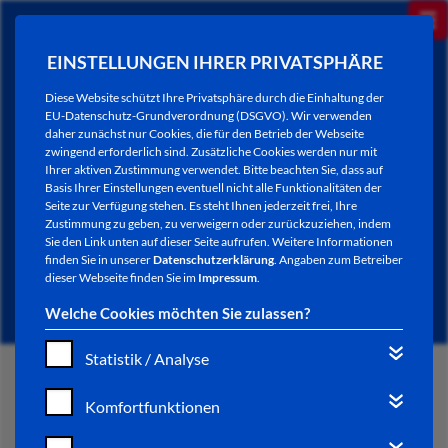
EINSTELLUNGEN IHRER PRIVATSPHÄRE
Diese Website schützt Ihre Privatsphäre durch die Einhaltung der
EU-Datenschutz-Grundverordnung (DSGVO). Wir verwenden
daher zunächst nur Cookies, die für den Betrieb der Webseite
zwingend erforderlich sind. Zusätzliche Cookies werden nur mit
Ihrer aktiven Zustimmung verwendet. Bitte beachten Sie, dass auf
Basis Ihrer Einstellungen eventuell nicht alle Funktionalitäten der
Seite zur Verfügung stehen. Es steht Ihnen jederzeit frei, Ihre
Zustimmung zu geben, zu verweigern oder zurückzuziehen, indem
Sie den Link unten auf dieser Seite aufrufen. Weitere Informationen
NEWSLETTER / CITY LETTER
finden Sie in unserer
Datenschutzerklärung
. Angaben zum Betreiber
dieser Webseite finden Sie im
Impressum
.
Welche Cookies möchten Sie zulassen?
Statistik / Analyse
START
Komfortfunktionen
BÜRGERSERVICE