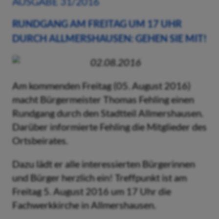
AUSGABE 31/2016
RUNDGANG AM FREITAG UM 17 UHR
DURCH ALLMERSHAUSEN: GEHEN SIE MIT!
02.08.2016
Am kommenden Freitag (05. August 2016)
macht Bürgermeister Thomas Fehling einen
Rundgang durch den Stadtteil Allmershausen.
Darüber informierte Fehling die Mitglieder des
Ortsbeirates.
Dazu lädt er alle interessierten Bürgerinnen
und Bürger herzlich ein! Treffpunkt ist am
Freitag 5. August 2016 um 17 Uhr die
Fachwerkkirche in Allmershausen.