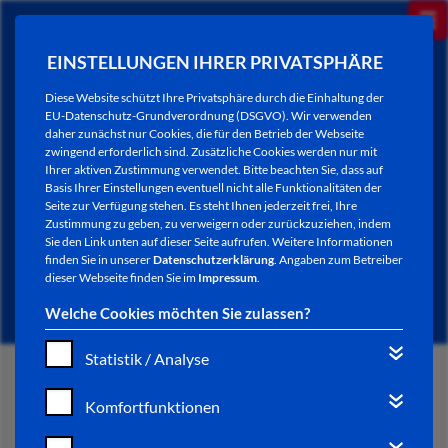
EINSTELLUNGEN IHRER PRIVATSPHÄRE
Diese Website schützt Ihre Privatsphäre durch die Einhaltung der
EU-Datenschutz-Grundverordnung (DSGVO). Wir verwenden
daher zunächst nur Cookies, die für den Betrieb der Webseite
zwingend erforderlich sind. Zusätzliche Cookies werden nur mit
Ihrer aktiven Zustimmung verwendet. Bitte beachten Sie, dass auf
Basis Ihrer Einstellungen eventuell nicht alle Funktionalitäten der
Seite zur Verfügung stehen. Es steht Ihnen jederzeit frei, Ihre
Zustimmung zu geben, zu verweigern oder zurückzuziehen, indem
Sie den Link unten auf dieser Seite aufrufen. Weitere Informationen
NEWSLETTER / CITY LETTER
finden Sie in unserer
Datenschutzerklärung
. Angaben zum Betreiber
dieser Webseite finden Sie im
Impressum
.
Welche Cookies möchten Sie zulassen?
Statistik / Analyse
START
Komfortfunktionen
BÜRGERSERVICE