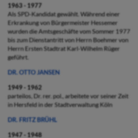
1963 - 1977
Als SPD-Kandidat gewählt. Während einer
Erkrankung von Bürgermeister Hessemer
wurden die Amtsgeschäfte vom Sommer 1977
bis zum Dienstantritt von Herrn Boehmer von
Herrn Ersten Stadtrat Karl-Wilhelm Rüger
geführt.
DR. OTTO JANSEN
1949 - 1962
parteilos, Dr. rer. pol., arbeitete vor seiner Zeit
in Hersfeld in der Stadtverwaltung Köln
DR. FRITZ BRÜHL
1947 - 1948