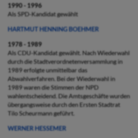
1990 - 1996
Als SPD-Kandidat gewählt
HARTMUT HENNING BOEHMER
1978 - 1989
Als CDU-Kandidat gewählt. Nach Wiederwahl
durch die Stadtverordnetenversammlung in
1989 erfolgte unmittelbar das
Abwahlverfahren. Bei der Wiederwahl in
1989 waren die Stimmen der NPD
wahlentscheidend. Die Amtsgeschäfte wurden
übergangsweise durch den Ersten Stadtrat
Tilo Scheurmann geführt.
WERNER HESSEMER