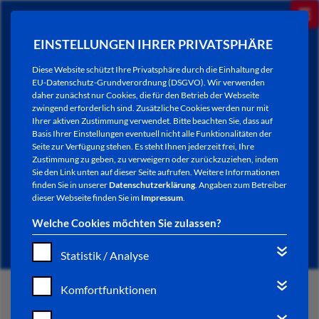
EINSTELLUNGEN IHRER PRIVATSPHÄRE
Diese Website schützt Ihre Privatsphäre durch die Einhaltung der
EU-Datenschutz-Grundverordnung (DSGVO). Wir verwenden
daher zunächst nur Cookies, die für den Betrieb der Webseite
zwingend erforderlich sind. Zusätzliche Cookies werden nur mit
Ihrer aktiven Zustimmung verwendet. Bitte beachten Sie, dass auf
Basis Ihrer Einstellungen eventuell nicht alle Funktionalitäten der
Seite zur Verfügung stehen. Es steht Ihnen jederzeit frei, Ihre
Zustimmung zu geben, zu verweigern oder zurückzuziehen, indem
Sie den Link unten auf dieser Seite aufrufen. Weitere Informationen
CHRONIK
finden Sie in unserer
Datenschutzerklärung
. Angaben zum Betreiber
dieser Webseite finden Sie im
Impressum
.
BÜRGERMEISTER/INNEN
Welche Cookies möchten Sie zulassen?
Statistik / Analyse
Komfortfunktionen
START