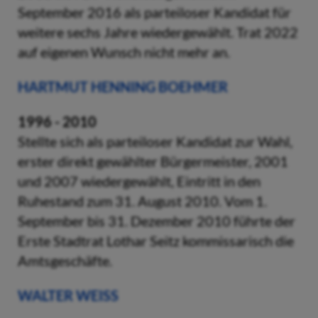
September 2016 als parteiloser Kandidat für
weitere sechs Jahre wiedergewählt. Trat 2022
auf eigenen Wunsch nicht mehr an.
HARTMUT HENNING BOEHMER
1996 - 2010
Stellte sich als parteiloser Kandidat zur Wahl,
erster direkt gewählter Bürgermeister, 2001
und 2007 wiedergewählt, Eintritt in den
Ruhestand zum 31. August 2010. Vom 1.
September bis 31. Dezember 2010 führte der
Erste Stadtrat Lothar Seitz kommissarisch die
Amtsgeschäfte.
WALTER WEISS