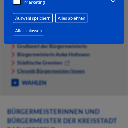
Marketing
POLITIK
Auswahl speichern
Alles ablehnen
SITZUNGSWESEN
Alles zulassen
LOKALPOLITIK
Grußwort der Bürgermeisterin
Bürgermeisterin Anke Hofmann
Städtische Gremien
Chronik Bürgermeister/innen
WAHLEN
BÜRGERMEISTERINNEN UND
BÜRGERMEISTER DER KREISSTADT