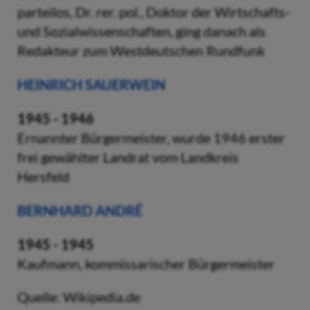
parteilos, Dr. rer. pol., Doktor der Wirtschafts-
und Sozialwissenschaften, ging danach als
Redakteur zum Westdeutschen Rundfunk
HEINRICH SAUERWEIN
1945 - 1946
Ernannter Bürgermeister, wurde 1946 erster
frei gewählter Landrat vom Landkreis
Hersfeld
BERNHARD ANDRÉ
1945 - 1945
Kaufmann, kommissarischer Bürgermeister
Quelle: Wikipedia.de