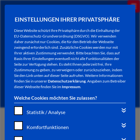
EINSTELLUNGEN IHRER PRIVATSPHÄRE
Diese Website schützt Ihre Privatsphäre durch die Einhaltung der
EU-Datenschutz-Grundverordnung (DSGVO). Wir verwenden
daher zunächst nur Cookies, die für den Betrieb der Webseite
zwingend erforderlich sind. Zusätzliche Cookies werden nur mit
Ihrer aktiven Zustimmung verwendet. Bitte beachten Sie, dass auf
Basis Ihrer Einstellungen eventuell nicht alle Funktionalitäten der
Seite zur Verfügung stehen. Es steht Ihnen jederzeit frei, Ihre
Zustimmung zu geben, zu verweigern oder zurückzuziehen, indem
Sie den Link unten auf dieser Seite aufrufen. Weitere Informationen
NEWSLETTER / CITY LETTER
finden Sie in unserer
Datenschutzerklärung
. Angaben zum Betreiber
dieser Webseite finden Sie im
Impressum
.
Welche Cookies möchten Sie zulassen?
Statistik / Analyse
START
Komfortfunktionen
BÜRGERSERVICE