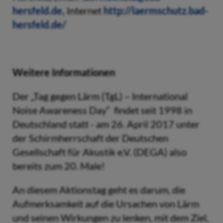
hersfeld.de,
Internet
http://laermschutz.bad-
hersfeld.de/
Weitere Informationen
Der „Tag gegen Lärm (TgL) – International
Noise Awareness Day“ findet seit 1998 in
Deutschland statt - am 26. April 2017 unter
der Schirmherrschaft der Deutschen
Gesellschaft für Akustik e.V. (DEGA) also
bereits zum 20. Male!
An diesem Aktionstag geht es darum, die
Aufmerksamkeit auf die Ursachen von Lärm
und seinen Wirkungen zu lenken, mit dem Ziel,