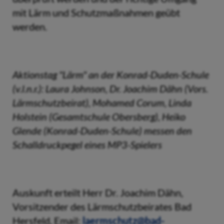
mit Lärm und Schutzmaßnahmen geübt
werden.
Aktionstag "Lärm" an der Konrad-Duden-Schule
(v.l.n.r.): Laura Johnson, Dr. Joachim Dähn (Vors.
Lärmschutzbeirat), Mohamed Corum, Linda
Holstein (Gesamtschule Obersberg), Heiko
Glende (Konrad-Duden-Schule) messen den
Schalldruckpegel eines MP3-Spielers
Auskunft erteilt Herr Dr. Joachim Dähn,
Vorsitzender des Lärmschutzbeirates Bad
Hersfeld, Email:
laermschutz@bad-