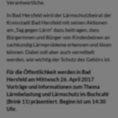
Verantwortliche.
In Bad Hersfeld wird der Lärmschutzbeirat der
Kreisstadt Bad Hersfeld mit seinen Aktionen
am „Tag gegen Lärm“ dazu beitragen, dass
Bürgerinnen und Bürger von Kindesbeinen an
sachkundig Lärmprobleme erkennen und lösen
können. Dabei soll aber auch vermittelt
werden, wie wichtig der Schutz des Gehörs ist.
Für die Öffentlichkeit werden in Bad
Hersfeld am Mittwoch 26. April 2017
Vorträge und Informationen zum Thema
Lärmbelastung und Lärmschutz im Buchcafé
(Brink 11) präsentiert. Beginn ist um 14:30
Uhr.