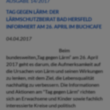
AUSGABE 14/2017
TAG GEGEN LÄRM: DER
LÄRMSCHUTZBEIRAT BAD HERSFELD
INFORMIERT AM 26. APRIL IM BUCHCAFE
04.04.2017
Beim
bundesweiten„Tag gegen Lärm“ am 26. April
2017 geht es darum, die Aufmerksamkeit auf
die Ursachen von Lärm und seinen Wirkungen
zu lenken, mit dem Ziel, die Lebensqualität
nachhaltig zu verbessern. Die Informationen
und Aktionen am "Tag gegen Lärm" richten
sich an Erwachsene und Kinder sowie fachlich
interessierte Kreise und politisch