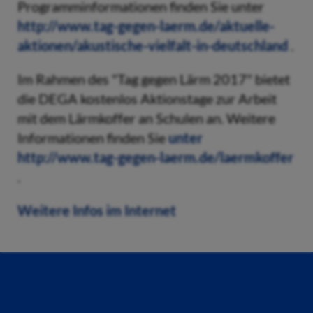
Programminformationen finden Sie unter
http://www.tag-gegen-laerm.de/aktuelle-
aktionen/akustische-vielfalt-in-deutschland
.
Im Rahmen des "Tag gegen Lärm 2017" bietet
die DEGA kostenlos Aktionstage zur Arbeit
mit dem Lärmkoffer an Schulen an. Weitere
Informationen finden Sie
unter
http://www.tag-gegen-laerm.de/laermkoffer
.
Weitere Infos im Internet