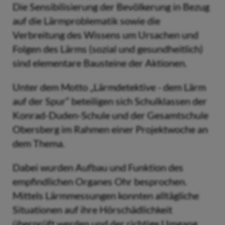
Die Sensibilisierung der Bevölkerung in Bezug
auf die Lärmproblematik sowie die
Verbreitung des Wissens um Ursachen und
Folgen des Lärms (sozial und gesundheitlich)
sind elementare Bausteine der Aktionen.
Unter dem Motto „Lärmdetektive - dem Lärm
auf der Spur“ beteiligen sich Schulklassen der
Konrad-Duden-Schule und der Gesamtschule
Obersberg im Rahmen einer Projektwoche an
dem Thema.
Dabei wurden Aufbau und Funktion des
empfindlichen Organes Ohr besprochen.
Mittels Lärmmessungen konnten alltägliche
Situationen auf ihre Hörschädlichkeit
überprüft werden und der richtige Umgang