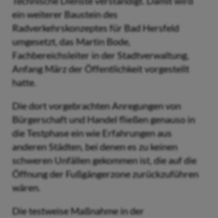
Technische Dienste verständigt. Damit wird
ein weiterer Baustein des
Radverkehrskonzeptes für Bad Hersfeld
umgesetzt, das Martin Bode,
Fachbereichsleiter in der Stadtverwaltung,
Anfang März der Öffentlichkeit vorgestellt
hatte.
Die dort vorgebrachten Anregungen von
Bürgerschaft und Handel fließen genauso in
die Testphase ein wie Erfahrungen aus
anderen Städten, bei denen es zu keinen
schweren Unfällen gekommen ist, die auf die
Öffnung der Fußgängerzone zurückzuführen
wären.
Die testweise Maßnahme in der