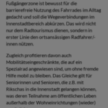
Fußgängerzone ist bewusst für die
barrierefreie Nutzung des Fahrrades im Alltag
gedacht und soll die Wegeverbindungen im
Innenstadtbereich abkürzen. Das wird nicht
nur dem Radtourismus dienen, sondern in
erster Linie den ortsansässigen Radfahrer/-
innen nützen.
Zugleich profitieren davon auch
Mobilitätseingeschränkte, die auf ein
Spezialrad angewiesen sind, um ohne fremde
Hilfe mobil zu bleiben. Das Gleiche gilt für
Seniorinnen und Senioren, die z.B. mit
Rikschas in die Innenstadt gelangen können,
was deren Teilnahme am öffentlichen Leben
außerhalb der Wohneinrichtungen (wieder)