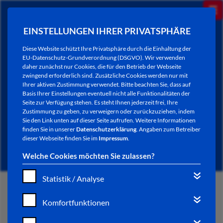
EINSTELLUNGEN IHRER PRIVATSPHÄRE
Diese Website schützt Ihre Privatsphäre durch die Einhaltung der
EU-Datenschutz-Grundverordnung (DSGVO). Wir verwenden
daher zunächst nur Cookies, die für den Betrieb der Webseite
zwingend erforderlich sind. Zusätzliche Cookies werden nur mit
Ihrer aktiven Zustimmung verwendet. Bitte beachten Sie, dass auf
Basis Ihrer Einstellungen eventuell nicht alle Funktionalitäten der
Seite zur Verfügung stehen. Es steht Ihnen jederzeit frei, Ihre
Zustimmung zu geben, zu verweigern oder zurückzuziehen, indem
Sie den Link unten auf dieser Seite aufrufen. Weitere Informationen
NEWSLETTER / CITY LETTER
finden Sie in unserer
Datenschutzerklärung
. Angaben zum Betreiber
dieser Webseite finden Sie im
Impressum
.
Welche Cookies möchten Sie zulassen?
Statistik / Analyse
START
Komfortfunktionen
BÜRGERSERVICE