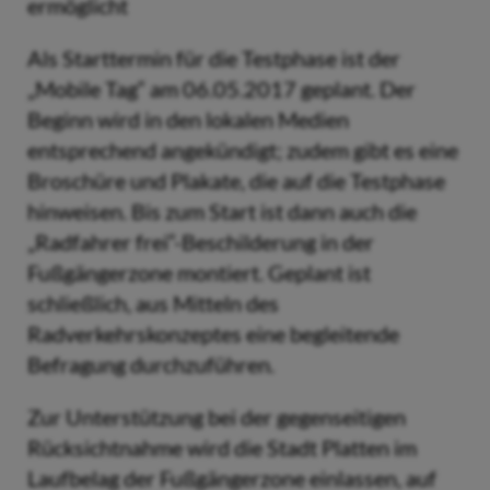
ermöglicht
Als Starttermin für die Testphase ist der
„Mobile Tag“ am 06.05.2017 geplant. Der
Beginn wird in den lokalen Medien
entsprechend angekündigt; zudem gibt es eine
Broschüre und Plakate, die auf die Testphase
hinweisen. Bis zum Start ist dann auch die
„Radfahrer frei“-Beschilderung in der
Fußgängerzone montiert. Geplant ist
schließlich, aus Mitteln des
Radverkehrskonzeptes eine begleitende
Befragung durchzuführen.
Zur Unterstützung bei der gegenseitigen
Rücksichtnahme wird die Stadt Platten im
Laufbelag der Fußgängerzone einlassen, auf