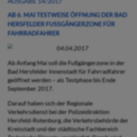
AUSGABE 14/2017
AB 6. MAI TESTWEISE ÖFFNUNG DER BAD
HERSFELDER FUSSGÄNGERZONE FÜR F
AHRRADFAHRER
04.04.2017
Ab Anfang Mai soll die Fußgängerzone in der
Bad Hersfelder Innenstadt für Fahrradfahrer
geöffnet werden – als Testphase bis Ende
September 2017.
Darauf haben sich der Regionale
Verkehrsdienst bei der Polizeidirektion
Hersfeld-Rotenburg, die Verkehrsbehörde der
Kreisstadt und der städtische Fachbereich