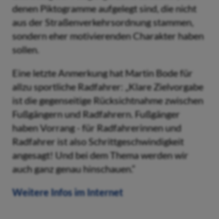
denen Piktogramme aufgelegt sind, die nicht
aus der Straßenverkehrsordnung stammen,
sondern eher motivierenden Charakter haben
sollen.
Eine letzte Anmerkung hat Martin Bode für
allzu sportliche Radfahrer: „Klare Zielvorgabe
ist die gegenseitige Rücksichtnahme zwischen
Fußgängern und Radfahrern. Fußgänger
haben Vorrang - für Radfahrerinnen und
Radfahrer ist also Schrittgeschwindigkeit
angesagt! Und bei dem Thema werden wir
auch ganz genau hinschauen.“
Weitere Infos im Internet