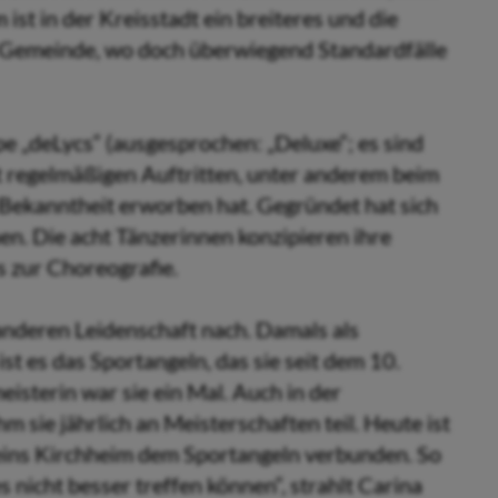
 ist in der Kreisstadt ein breiteres und die
en Gemeinde, wo doch überwiegend Standardfälle
pe „deLycs“ (ausgesprochen: „Deluxe“; es sind
it regelmäßigen Auftritten, unter anderem beim
Bekanntheit erworben hat. Gegründet hat sich
n. Die acht Tänzerinnen konzipieren ihre
s zur Choreografie.
 anderen Leidenschaft nach. Damals als
st es das Sportangeln, das sie seit dem 10.
isterin war sie ein Mal. Auch in der
m sie jährlich an Meisterschaften teil. Heute ist
reins Kirchheim dem Sportangeln verbunden. So
es nicht besser treffen können“, strahlt Carina