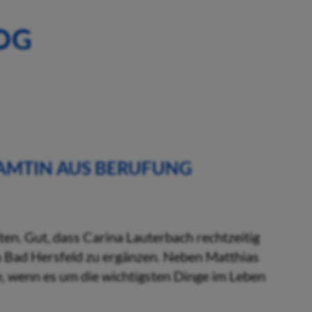
OG
AMTIN AUS BERUFUNG
n. Gut, dass Carina Lauterbach rechtzeitig
 Bad Hersfeld zu ergänzen. Neben Matthias
e, wenn es um die wichtigsten Dinge im Leben