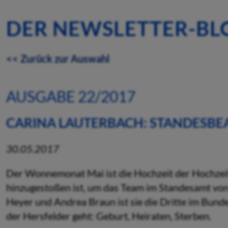
DER NEWSLETTER-BL
<< Zurück zur Auswahl
AUSGABE 22/2017
CARINA LAUTERBACH: STANDESBE
30.05.2017
Der Wonnemonat Mai ist die Hochzeit der Hochzeite
hinzugestoßen ist, um das Team im Standesamt von
Heyer und Andrea Braun ist sie die Dritte im Bund
der Hersfelder geht: Geburt, Heiraten, Sterben.