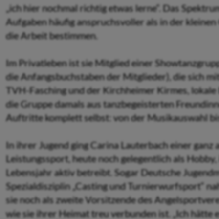
„ich hier nochmal richtig etwas lerne“. Das Spektrum
Aufgaben häufig anspruchsvoller als in der klein
die Arbeit bestimmen.
Im Privatleben ist sie Mitglied einer Showtanzgrup
die Anfangsbuchstaben der Mitglieder), die sich m
TVH-Fasching und der Kirchheimer Kirmes, lokale 
die Gruppe damals aus tanzbegeisterten Freundinne
Auftritte komplett selbst: von der Musikauswahl bi
In ihrer Jugend ging Carina Lauterbach einer ganz
Leistungssport, heute noch gelegentlich als Hobby, i
Lebensjahr aktiv betreibt. Sogar Deutsche Jugendme
Spezialdisziplin „Casting und Turnierwurfsport“ nah
sie noch als zweite Vorsitzende des Angelsportve
wie sie ihrer Heimat treu verbunden ist. „Ich hätte 