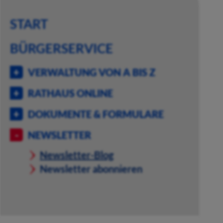
START
BÜRGERSERVICE
VERWALTUNG VON A BIS Z
RATHAUS ONLINE
DOKUMENTE & FORMULARE
NEWSLETTER
Newsletter-Blog
Newsletter abonnieren