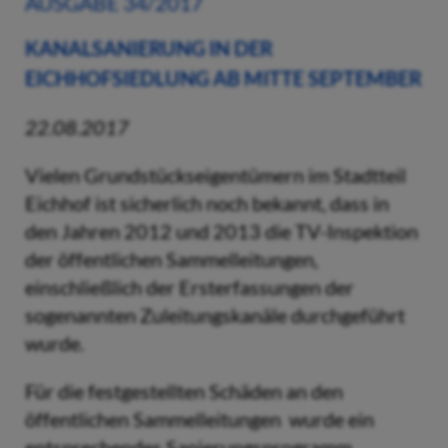
AUSGABE 34/2017
KANALSANIERUNG IN DER
EICHHOFSIEDLUNG AB MITTE SEPTEMBER
22.08.2017
Vielen Grundstückseigentümern im Stadtteil
Eichhof ist sicherlich noch bekannt, dass in
den Jahren 2012 und 2013 die TV-Inspektion
der öffentlichen Sammelleitungen,
einschließlich der Ersterfassungen der
sogenannten Zuleitungskanäle durchgeführt
wurde.
Für die festgestellten Schäden an den
öffentlichen Sammelleitungen wurde ein
entsprechendes Sanierungsprogramm