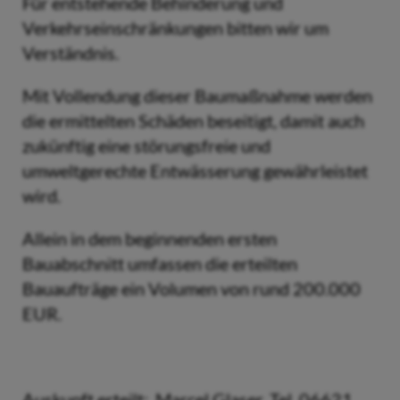
Für entstehende Behinderung und
Verkehrseinschränkungen bitten wir um
Verständnis.
Mit Vollendung dieser Baumaßnahme werden
die ermittelten Schäden beseitigt, damit auch
zukünftig eine störungsfreie und
umweltgerechte Entwässerung gewährleistet
wird.
Allein in dem beginnenden ersten
Bauabschnitt umfassen die erteilten
Bauaufträge ein Volumen von rund 200.000
EUR.
Auskunft erteilt: Marcel Glaser, Tel. 06621