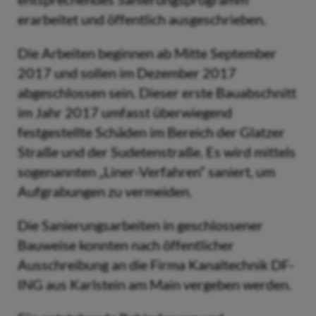
erarbeitet und öffentlich ausgeschrieben.
Die Arbeiten beginnen ab Mitte September
2017 und sollen im Dezember 2017
abgeschlossen sein. Dieser erste Bauabschnitt
im Jahr 2017 umfasst überwiegend
festgestellte Schäden im Bereich der Glatzer
Straße und der Sudetenstraße. Es wird mittels
sogenannten „Liner-Verfahren“ saniert, um
Aufgrabungen zu vermeiden.
Die Sanierungsarbeiten in geschlossener
Bauweise konnten nach öffentlicher
Ausschreibung an die Firma Kanaltechnik DF-
ING aus Karlstein am Main vergeben werden.