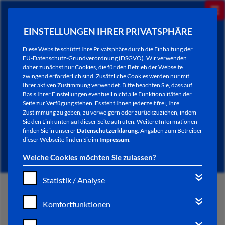
EINSTELLUNGEN IHRER PRIVATSPHÄRE
Diese Website schützt Ihre Privatsphäre durch die Einhaltung der
EU-Datenschutz-Grundverordnung (DSGVO). Wir verwenden
daher zunächst nur Cookies, die für den Betrieb der Webseite
zwingend erforderlich sind. Zusätzliche Cookies werden nur mit
Ihrer aktiven Zustimmung verwendet. Bitte beachten Sie, dass auf
Basis Ihrer Einstellungen eventuell nicht alle Funktionalitäten der
Seite zur Verfügung stehen. Es steht Ihnen jederzeit frei, Ihre
Zustimmung zu geben, zu verweigern oder zurückzuziehen, indem
Sie den Link unten auf dieser Seite aufrufen. Weitere Informationen
NEWSLETTER / CITY LETTER
finden Sie in unserer
Datenschutzerklärung
. Angaben zum Betreiber
dieser Webseite finden Sie im
Impressum
.
Welche Cookies möchten Sie zulassen?
Statistik / Analyse
START
Komfortfunktionen
BÜRGERSERVICE