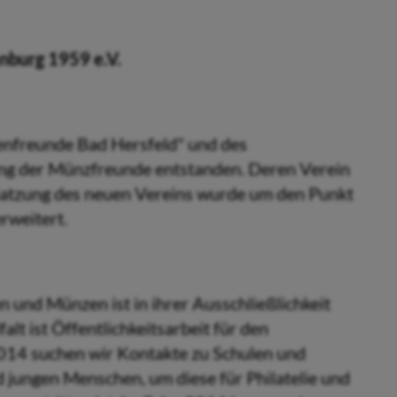
nburg 1959 e.V.
kenfreunde Bad Hersfeld" und des
ng der Münzfreunde entstanden. Deren Verein
e Satzung des neuen Vereins wurde um den Punkt
rweitert.
n und Münzen ist in ihrer Ausschließlichkeit
alt ist Öffentlichkeitsarbeit für den
2014 suchen wir Kontakte zu Schulen und
 jungen Menschen, um diese für Philatelie und