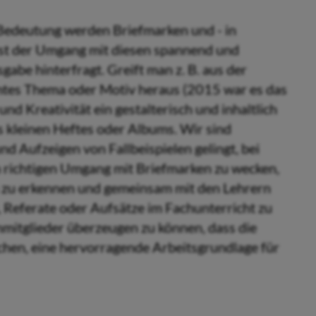
 Bedeutung werden Briefmarken und - in
st der Umgang mit diesen spannend und
abe hinterfragt. Greift man z. B. aus der
tes Thema oder Motiv heraus (2015 war es das
d Kreativität ein gestalterisch und inhaltlich
 kleinen Heftes oder Albums. Wir sind
nd Aufzeigen von Fallbeispielen gelingt, bei
m richtigen Umgang mit Briefmarken zu wecken,
 zu erkennen und gemeinsam mit den Lehrern
 Referate oder Aufsätze im Fachunterricht zu
nmitglieder überzeugen zu können, dass die
hen, eine hervorragende Arbeitsgrundlage für