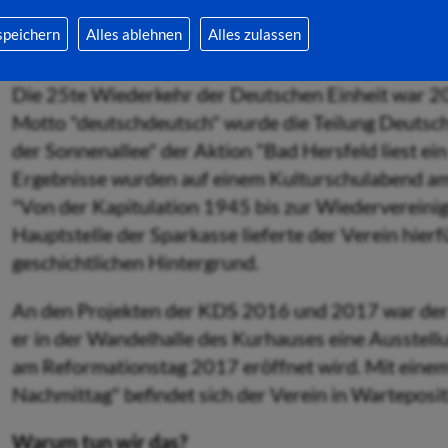
wurden diese Rahmen in der Schule aufgestellt und
speichern
Alles ablehnen
Alles zulassen
Stadtbücherei besichtigt werden.
Die 25te Wiederkehr der Deutschen Einheit war 2
Motto "deutschdeutsch" wurde die Teilung Deutsc
der Sonnenallee" der Aktion "Bad Hersfeld liest ei
Ergebnisse wurden auf einem Kulturschulabend am 1
"Von der Kapitulation 1945 bis zur Wiedervereini
HauptsteIle der Sparkasse lieferte der Verein hier
geschichtlichen Hintergrund.
An den Projekten der KDS 2016 und 2017 war der Ve
er in der Wandelhalle des Kurhauses eine Ausstellu
am Reformationstag 2017 eröffnet wird. Mit einem 
Nachmittag" befindet sich der Verein in Warteposit
Warum tun wir das?