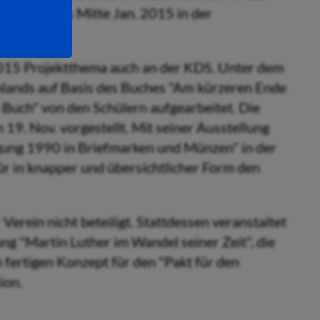
 konnten bis Mitte Jan. 2015 in der
015 Projektthema auch an der KDS. Unter dem
hlands auf Basis des Buches "Am kürzeren Ende
n Buch" von den Schülern aufgearbeitet. Die
9. Nov. vorgestellt. Mit seiner Ausstellung
gung 1990 in Briefmarken und Münzen" in der
für in knapper und übersichtlicher Form den
rein nicht beteiligt. Stattdessen veranstaltet
ng "Martin Luther im Wandel seiner Zeit", die
fertigen Konzept für den "Pakt für den
ion.