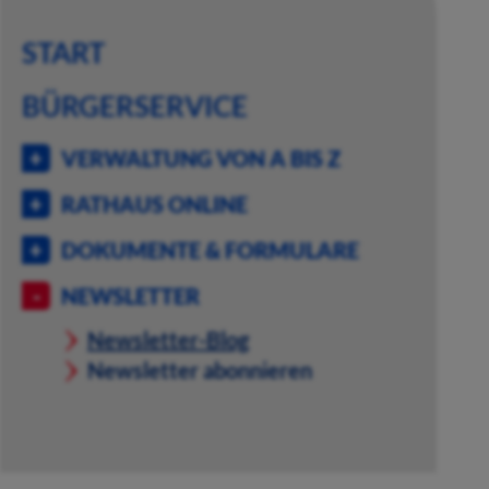
START
BÜRGERSERVICE
VERWALTUNG VON A BIS Z
RATHAUS ONLINE
DOKUMENTE & FORMULARE
NEWSLETTER
Newsletter-Blog
Newsletter abonnieren