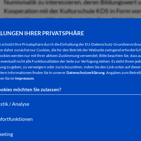
Numismatik zu interessieren, deren Bildungswert u
Kooperation mit der Kulturschule KDS in Form von
Unterstützung. Wir sind bestrebt, diese Aktivität
auszuweiten und uns im Zuge des "Pakts für den Na
LLUNGEN IHRER PRIVATSPHÄRE
Nachmittagsbetreuung an Ganztagsschulen einzubr
e schützt Ihre Privatsphäre durch die Einhaltung der EU-Datenschutz-Grundverordn
zuständigen Stelle waren bisher leider erfolglos.
 daher zunächst nur Cookies, die für den Betrieb der Webseite zwingend erforderlich
ookies werden nur mit Ihrer aktiven Zustimmung verwendet. Bitte beachten Sie, dass au
Wie tun wir das?
eventuell nicht alle Funktionalitäten der Seite zur Verfügung stehen. Es steht Ihnen jede
ng zu geben, zu verweigern oder zurückzuziehen, indem Sie den Link unten auf dieser
tere Informationen finden Sie in unserer
Datenschutzerklärung
. Angaben zum Betreib
Das mit Beginn der Sommerferien 2014 an der KDS
en Sie im
Impressum
.
dessen Ergebnis als Buch mit dem Titel "Erlebe Bad
okies möchten Sie zulassen?
Fachhandel erhältlich ist, wurde von Vereins Mitg
Gestaltung unterstützt. Am Projektthema ,,1. Wel
istik / Analyse
"Feldpost" auf Basis der beiden Bücher "Im Westen
fortfunktionen
der Verein mit 3 Rahmen beteiligt, die mit Feldpost
Ehrenabzeichen bestückt waren. Anlässlich des "Ak
keting
Projektergebnisse präsentiert wurden, und einer L