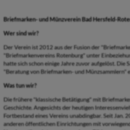
Briefmarken- und Münzverein Bad Hersfeld-Rote
Wer sind wir?
Der Verein ist 2012 aus der Fusion der "Briefmar
"Briefmarkenvereins Rotenburg" unter Einbeziehu
hatte sich schon einige Jahre zuvor aufgelöst. Di
"Beratung von Briefmarken- und Münzsammlern" e
Was tun wir?
Die frühere "klassische Betätigung" mit Briefmarke
Geschichte. Angesichts der heutigen Interessenvielf
Fortbestand eines Vereins unabdingbar. Seit Jan. 
anderen öffentlichen Einrichtungen mit vorwiegend