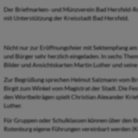
Der Briefmarken- und Münzverein Bad Hersfeld-Rot
mit Unterstützung der Kreisstadt Bad Hersfeld.
Nicht nur zur Eröffnungsfeier mit Sektempfang a
und Bürger sehr herzlich eingeladen. In sechs Th
Bilder und Ansichtskarten Martin Luther und seine Z
Zur Begrüßung sprechen Helmut Salzmann vom Bri
Birgit zum Winkel vom Magistrat der Stadt. Die Fes
den Wortbeiträgen spielt Christian Alexander Krief
Luther.
Für Gruppen oder Schulklassen können über den B
Rotenburg eigene Führungen vereinbart werden (Ko