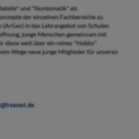
latelie" und "Numismatik" als
konzepte der einzelnen Fachbereiche zu
n (ArGes) in das Lehrangebot von Schulen
 Hoffnung, junge Menschen gemeinsam mit
r diese weit über ein reines "Hobby"
sem Wege neue junge Mitglieder für unseren
e@freenet.de