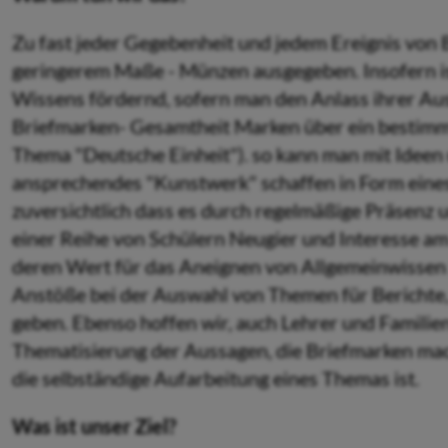
Zu fast jeder Gegebenheit und jedem Ereignis von
geringerem Maße - Münzen ausgegeben. Insofern i
Wissens fördernd, sofern man den Anlass ihrer Ausg
Briefmarken- Gesamtheit Marken über ein bestimm
Thema "Deutsche Einheit"). so kann man mit Ideen un
ansprechendes "Kunstwerk" schaffen in Form eines
zuversichtlich dass es durch regelmäßige Präsenz u
einer Reihe von Schülern Neugier und Interesse a
deren Wert für das Aneignen von Allgemeinwissen
Anstöße bei der Auswahl von Themen für Berichte,
geben. Ebenso hoffen wir, auch Lehrer und Familie
Thematisierung der Aussagen, die Briefmarken mac
die selbständige Aufarbeitung eines Themas ist.
Was ist unser Ziel?