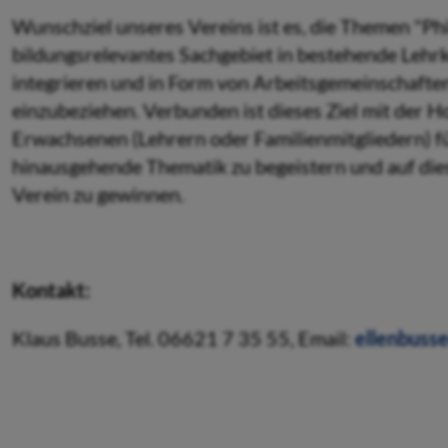
Wunschziel unseres Vereins ist es, die Themen "Phi
bildungsrelevantes Sachgebiet in bestehende Lehr
integrieren und in Form von Arbeitsgemeinschafte
einzubeziehen. Verbunden ist dieses Ziel mit der
Erwachsenen (Lehrern oder Familienmitgliedern) fü
hinausgehende Thematik zu begeistern und auf die
Verein zu gewinnen.
Kontakt:
Klaus Busse, Tel. 06621 7 35 55, Email:
ellenbuss