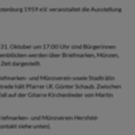
enburg 1959 e.V. veranstaltet die Ausstellung
m 31. Oktober um 17:00 Uhr sind Bürgerinnen
emenblöcken werden über Briefmarken, Münzen,
eit dargestellt.
efmarken- und Münzverein sowie Stadträtin
trede hält Pfarrer i.R. Günter Schaub. Zwischen
all auf der Gitarre Kirchenlieder von Martin
riefmarken- und Münzverein Hersfeld-
ntakt siehe unten).