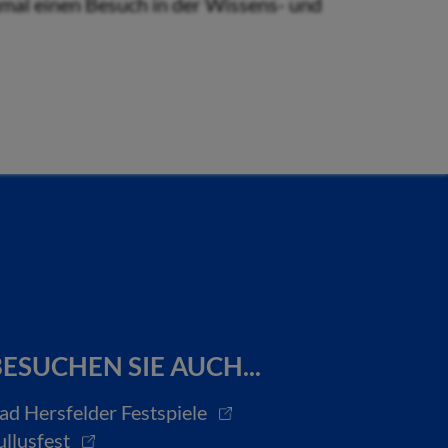
nmal einen Besuch in der Wissens- und
ESUCHEN SIE AUCH...
ad Hersfelder Festspiele
ullusfest