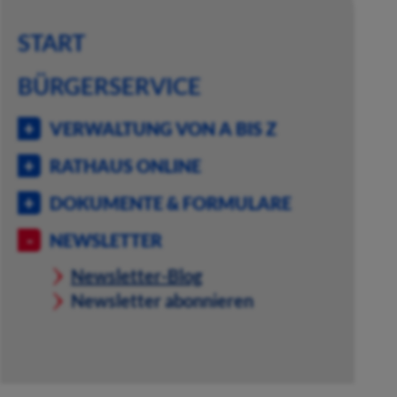
START
BÜRGERSERVICE
VERWALTUNG VON A BIS Z
RATHAUS ONLINE
DOKUMENTE & FORMULARE
NEWSLETTER
Newsletter-Blog
Newsletter abonnieren