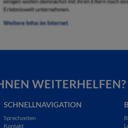
einigen wollen demnächst mit ihren Eltern noch ei
Erlebniswelt unternehmen.
Weitere Infos im Internet
HNEN WEITERHELFEN?
SCHNELLNAVIGATION
B
Sprechzeiten
B
Kontakt
L