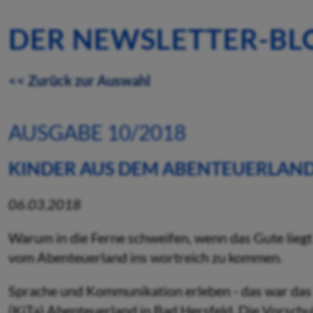
DER NEWSLETTER-BL
<< Zurück zur Auswahl
AUSGABE 10/2018
KINDER AUS DEM ABENTEUERLAN
06.03.2018
Warum in die Ferne schweifen, wenn das Gute liegt 
vom Abenteuerland ins wortreich zu kommen.
Sprache und Kommunikation erleben - das war das
(KiTa) Abenteuerland in Bad Hersfeld. Die Vorschu