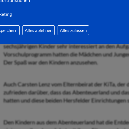
entdeckten die Kinder bekannte Märchen und erzäh
fortfunktionen
Tierreich wurde es beim Tierstimmen-Memory am E
keting
konnten aktiv mitmachen.
speichern
Alles ablehnen
Alles zulassen
Die beiden Erzieherinnen Ute Bachmann und Monika 
sechsjährigen Kinder sehr interessiert an den Au
Vorschulprogramm hatten die Mädchen und Jungen 
Der Spaß war den Kindern anzusehen.
Auch Carsten Lenz vom Elternbeirat der KiTa, der d
zufrieden darüber, dass das Abenteuerland und d
hatten und diese beiden Hersfelder Einrichtungen 
Den Kindern aus dem Abenteuerland hat die Entdec