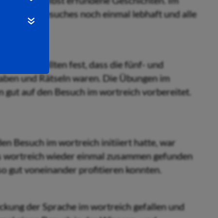
lten sich selbst erfundene Geschichten. Im
nde des Besuches noch einmal lebhaft und alle
Reich stellten fest, dass die fünf- und
fgaben und Rätseln waren. Die Übungen im
gut auf den Besuch im wortreich vorbereitet.
en Besuch im wortreich initiiert hatte, war
as wortreich wieder einmal zusammen gefunden
so gut voneinander profitieren konnten.
kung der Sprache im wortreich gefallen und