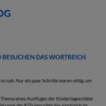
OG
D BESUCHEN DAS WORTREICH
so nah. Nur ein paar Schritte waren nötig, um
 Thema eines Ausfluges der Kindertagesstätte
lgruppe der KiTa besuchte das wortreich im