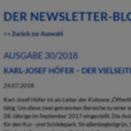
DER NEWSLETTER-BL
<< Zurück zur Auswahl
AUSGABE 30/2018
KARL-JOSEF HÖFER – DER VIELSEI
24.07.2018
Karl-Josef Höfer ist als Leiter der Kolonne „Öffent
tätig. Um diese zwei getrennten Bereiche zu einer
28-Jährige im September 2017 eingestellt. Die Anl
für den Kur- und Schildepark, Straßenbegleitgrün, 