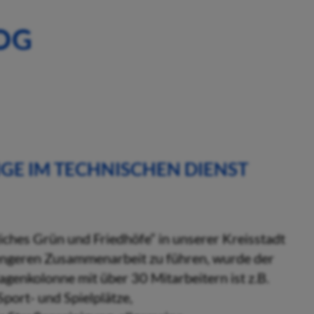
OG
TIGE IM TECHNISCHEN DIENST
liches Grün und Friedhöfe“ in unserer Kreisstadt
 engeren Zusammenarbeit zu führen, wurde der
agenkolonne mit über 30 Mitarbeitern ist z.B.
Sport- und Spielplätze,