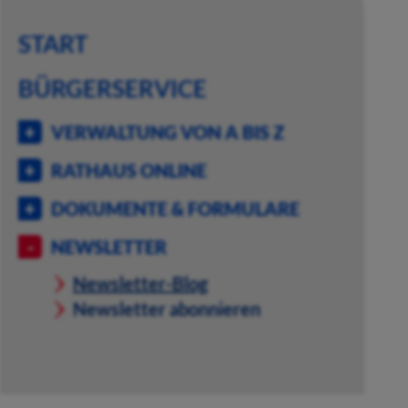
START
BÜRGERSERVICE
VERWALTUNG VON A BIS Z
RATHAUS ONLINE
DOKUMENTE & FORMULARE
NEWSLETTER
Newsletter-Blog
Newsletter abonnieren