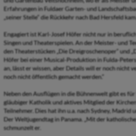
und Gartenbau Veitshöchheim, wo er als Meister un
Erfahrungen in Fuldaer Garten- und Landschaftsba
„seiner Stelle“ die Rückkehr nach Bad Hersfeld kam
Engagiert ist Karl-Josef Höfer nicht nur in beruflic
Singen und Theaterspielen. An der Meister- und Tec
den Theaterstücken „Die Dreigroschenoper“ und „
Höfer bei einer Musical-Produktion in Fulda-Peters
an, lässt er wissen, aber Details will er noch nicht 
noch nicht öffentlich gemacht werden.“
Neben den Ausflügen in die Bühnenwelt gibt es für 
gläubiger Katholik und aktives Mitglied der Kirche
Teilnehmer. Dies hat ihn u.a. nach Sydney, Madrid 
Der Weltjugendtag in Panama. „Mit der katholisc
schmunzelt er.