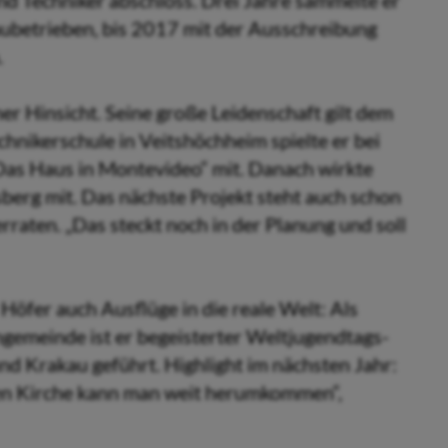
d Techniker abschloss. Drei Jahre sammelte er
ubetrieben, bis 2017 mit der Ausschreibung
.
her Hinsicht. Seine große Leidenschaft gilt dem
hnikerschule in Veitshöchheim spielte er bei
Das Haus in Montevideo“ mit. Danach wirkte
berg mit. Das nächste Projekt steht auch schon
verraten. „Das steckt noch in der Planung und soll
Höfer auch Ausflüge in die reale Welt: Als
ngemeinde ist er begeisterter Weltjugendtags-
und Krakau geführt. Highlight im nächsten Jahr:
hen Kirche kann man weit herumkommen“,