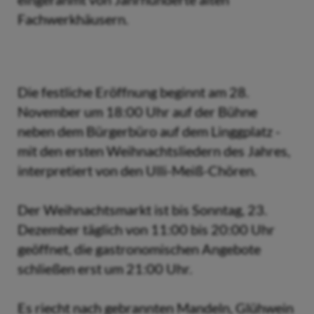
Fachwerkhäusern.
Die festliche Eröffnung beginnt am 28.
November um 18:00 Uhr auf der Bühne
neben dem Bürgerbüro auf dem Linggplatz -
mit den ersten Weihnachtsliedern des Jahres,
interpretiert von den Ulli-Meiß-Chören.
Der Weihnachtsmarkt ist bis Sonntag, 23.
Dezember täglich von 11:00 bis 20:00 Uhr
geöffnet, die gastronomischen Angebote
schließen erst um 21:00 Uhr.
Es riecht nach gebrannten Mandeln, Glühwein