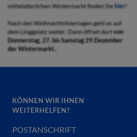
mittelalterlichen Wintermarkt finden Sie
hier
!
Nach den Weihnachtsfeiertagen geht es auf
dem Linggplatz weiter: Dann öffnet dort
von
Donnerstag, 27. bis Samstag 29.Dezember
der Wintermarkt.
.
KÖNNEN WIR IHNEN
WEITERHELFEN?
POSTANSCHRIFT