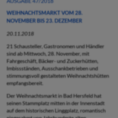
AUSGABE 47/2018
WEIHNACHTSMARKT VOM 28.
NOVEMBER BIS 23. DEZEMBER
20.11.2018
21 Schausteller, Gastronomen und Händler
sind ab Mittwoch, 28. November, mit
Fahrgeschäft, Bäcker- und Zuckerhütten,
Imbissständen, Ausschankbetrieben und
stimmungsvoll gestalteten Weihnachtshütten
empfangsbereit.
Der Weihnachtsmarkt in Bad Hersfeld hat
seinen Stammplatz mitten in der Innenstadt
auf dem historischen Linggplatz, romantisch
eingerahmt von Jahrhunderte alten