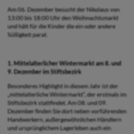
Am 06. Dezember besucht der Nikolaus von
13:00 bis 18:00 Uhr den Weihnachtsmarkt
und hält für die Kinder die ein oder andere
Süßigkeit parat.
1. Mittelalterlicher Wintermarkt am 8. und
9. Dezember im Stiftsbezirk
Besonderes Highlight in diesem Jahr ist der
„mittelalterliche Wintermarkt“, der erstmals im
Stiftsbezirk stattfindet. Am 08. und 09.
Dezember finden Sie dort neben vorführenden
Handwerkern, außergewöhnlichen Händlern
und ursprünglichem Lagerleben auch ein