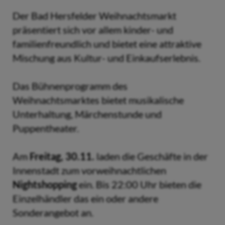
Der Bad Hersfelder Weihnachtsmarkt
präsentiert sich vor allem kinder- und
familienfreundlich und bietet eine attraktive
Mischung aus Kultur- und Einkaufserlebnis.
Das Bühnenprogramm des
Weihnachtsmarktes bietet musikalische
Unterhaltung, Märchenstunde und
Puppentheater.
Am
Freitag, 30.11.
laden die Geschäfte in der
Innenstadt zum vorweihnachtlichen
Nightshopping
ein. Bis 22:00 Uhr bieten die
Einzelhändler das ein oder andere
Sonderangebot an.