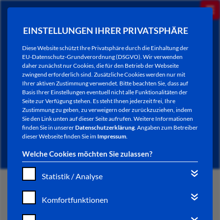
EINSTELLUNGEN IHRER PRIVATSPHÄRE
Diese Website schützt Ihre Privatsphäre durch die Einhaltung der
EU-Datenschutz-Grundverordnung (DSGVO). Wir verwenden
daher zunächst nur Cookies, die für den Betrieb der Webseite
zwingend erforderlich sind. Zusätzliche Cookies werden nur mit
Ihrer aktiven Zustimmung verwendet. Bitte beachten Sie, dass auf
Basis Ihrer Einstellungen eventuell nicht alle Funktionalitäten der
Seite zur Verfügung stehen. Es steht Ihnen jederzeit frei, Ihre
Zustimmung zu geben, zu verweigern oder zurückzuziehen, indem
Sie den Link unten auf dieser Seite aufrufen. Weitere Informationen
NEWSLETTER / CITY LETTER
finden Sie in unserer
Datenschutzerklärung
. Angaben zum Betreiber
dieser Webseite finden Sie im
Impressum
.
Welche Cookies möchten Sie zulassen?
Statistik / Analyse
START
Komfortfunktionen
BÜRGERSERVICE