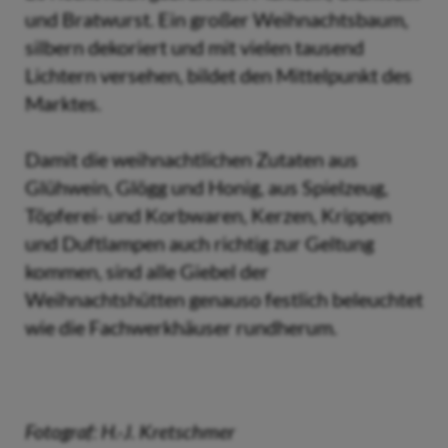
und Bratwurst. Ein großer Weihnachtsbaum,
silbern dekoriert und mit vielen tausend
Lichtern versehen, bildet den Mittelpunkt des
Marktes.
Damit die weihnachtlichen Zutaten aus
Glühwein, Glögg und Honig, aus Spielzeug,
Töpferei- und Korbwaren, Kerzen, Krippen
und Duftlampen auch richtig zur Geltung
kommen, sind alle Giebel der
Weihnachtshütten genauso festlich beleuchtet
wie die Fachwerkhäuser rundherum.
Fotograf: H.-J. Kretschmer