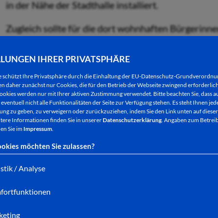
in der Nähe der Stadthalle installiert.
Zugleich sollte für die dort wohnhaften Bürgerin
Bewohnerparken gefunden werden. Diese Regelung tr
LLUNGEN IHRER PRIVATSPHÄRE
Dafür wurde an acht Standorten eine Parkraumbew
e schützt Ihre Privatsphäre durch die Einhaltung der EU-Datenschutz-Grundverordn
umfasst das Viertel zwischen dem Stadtring/Am K
 daher zunächst nur Cookies, die für den Betrieb der Webseite zwingend erforderlich
ookies werden nur mit Ihrer aktiven Zustimmung verwendet. Bitte beachten Sie, dass au
Süden mit der Wittastraße, der Wigbertstraße, der 
eventuell nicht alle Funktionalitäten der Seite zur Verfügung stehen. Es steht Ihnen jede
ng zu geben, zu verweigern oder zurückzuziehen, indem Sie den Link unten auf dieser
tere Informationen finden Sie in unserer
Datenschutzerklärung
. Angaben zum Betreib
en Sie im
Impressum
.
Die Beschilderung einer Parkzone ist in der Umsetz
okies möchten Sie zulassen?
die separate Ausweisung jeder einzelnen Parkfläch
istik / Analyse
Verwaltung noch die Bewohner, wie eine Informa-ti
fortfunktionen
Im Bereich der neuen Parkzone kann ab sofort jed
mit Parkscheibe parken. Bewohner des Quartiers 
keting