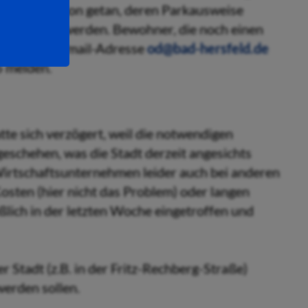
haben das schon getan, deren Parkausweise
 eingesetzt werden. Bewohner, die noch einen
 unter der Email-Adresse
od@bad-hersfeld.de
6 melden.
e sich verzögert, weil die notwendigen
 geschehen, was die Stadt derzeit angesichts
Wirtschaftsunternehmen leider auch bei anderen
osten (hier nicht das Problem) oder langen
eßlich in der letzten Woche eingetroffen und
er Stadt (z.B. in der Fritz-Rechberg-Straße)
erden sollen.