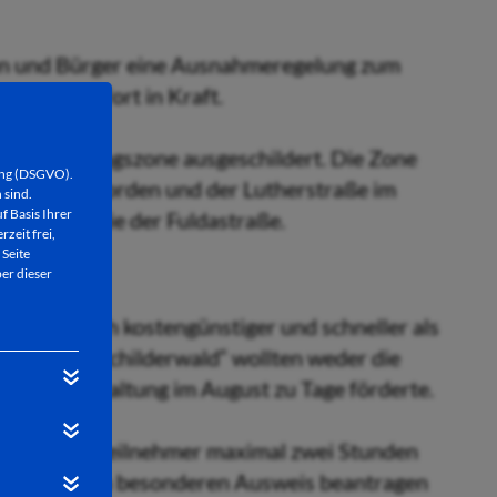
nen und Bürger eine Ausnahmeregelung zum
itt ab sofort in Kraft.
irtschaftungszone ausgeschildert. Die Zone
ung (DSGVO).
urpark im Norden und der Lutherstraße im
 sind.
f Basis Ihrer
Lullus- sowie der Fuldastraße.
rzeit frei,
 Seite
er dieser
ung deutlich kostengünstiger und schneller als
e. Diesen „Schilderwald“ wollten weder die
onsveranstaltung im August zu Tage förderte.
er Verkehrsteilnehmer maximal zwei Stunden
können einen besonderen Ausweis beantragen