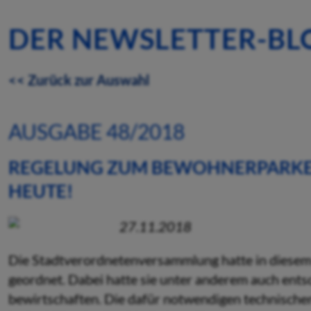
DER NEWSLETTER-BL
<< Zurück zur Auswahl
AUSGABE 48/2018
REGELUNG ZUM BEWOHNERPARKE
HEUTE!
27.11.2018
Die Stadtverordnetenversammlung hatte in diesem 
geordnet. Dabei hatte sie unter anderem auch ent
bewirtschaften. Die dafür notwendigen technischen 