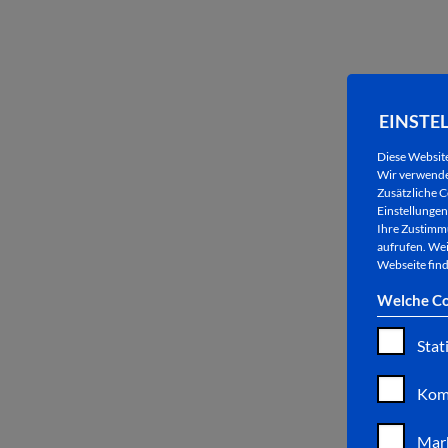
EINSTE
Diese Websit
Wir verwenden
Zusätzliche C
Einstellungen 
Ihre Zustimmu
aufrufen. Wei
Webseite find
Welche Co
Stat
Kom
Mar