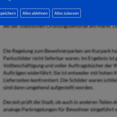
und sind dann von dieser Regelung befreit. Viele 
wurden bereits zugestellt und können jetzt vor Ort
speichern
Alles ablehnen
Alles zulassen
solchen Ausweis beantragen möchten, können sich
bei der städtischen Ordnungsbehörde am Markt 1
Die Regelung zum Bewohnerparken am Kurpark hatt
Parkschilder nicht lieferbar waren. Im Ergebnis ist
Vollbeschäftigung und voller Auftragsbücher der 
Aufträgen widerfährt: Sie ist entweder mit hohen K
Lieferzeiten konfrontiert. Die Schilder waren schli
sind dann umgehend aufgestellt worden.
Derzeit prüft die Stadt, ob auch in anderen Teilen d
analoge Parkregelungen für Bewohner eingeführt w