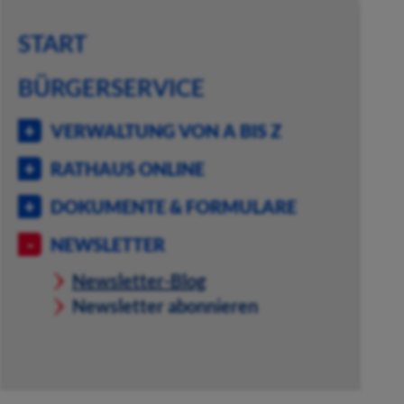
START
BÜRGERSERVICE
VERWALTUNG VON A BIS Z
RATHAUS ONLINE
DOKUMENTE & FORMULARE
NEWSLETTER
Newsletter-Blog
Newsletter abonnieren