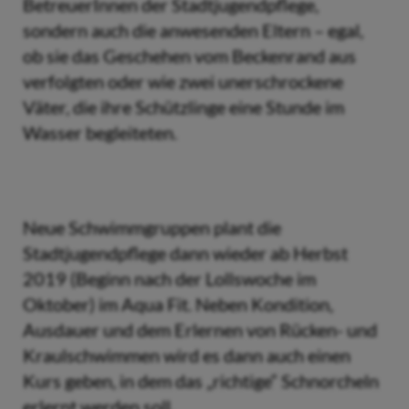
BetreuerInnen der Stadtjugendpflege,
sondern auch die anwesenden Eltern – egal,
ob sie das Geschehen vom Beckenrand aus
verfolgten oder wie zwei unerschrockene
Väter, die ihre Schützlinge eine Stunde im
Wasser begleiteten.
Neue Schwimmgruppen plant die
Stadtjugendpflege dann wieder ab Herbst
2019 (Beginn nach der Lollswoche im
Oktober) im Aqua Fit. Neben Kondition,
Ausdauer und dem Erlernen von Rücken- und
Kraulschwimmen wird es dann auch einen
Kurs geben, in dem das „richtige“ Schnorcheln
erlernt werden soll.