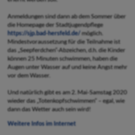
Anmeldungen sind dann ab dem Sommer über
die Homepage der Stadtjugendpflege
https://sjp.bad-hersfeld.de/
möglich.
Mindestvoraussetzung für die Teilnahme ist
das „Seepferdchen“-Abzeichen, d.h. die Kinder
können 25 Minuten schwimmen, haben die
Augen unter Wasser auf und keine Angst mehr
vor dem Wasser.
Und natürlich gibt es am 2. Mai-Samstag 2020
wieder das „Totenkopfschwimmen“ – egal, wie
dann das Wetter auch sein wird!
Weitere Infos im Internet