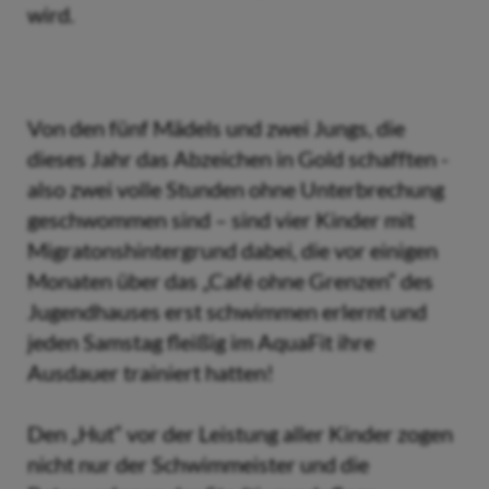
wird.
Von den fünf Mädels und zwei Jungs, die
dieses Jahr das Abzeichen in Gold schafften -
also zwei volle Stunden ohne Unterbrechung
geschwommen sind – sind vier Kinder mit
Migratonshintergrund dabei, die vor einigen
Monaten über das „Café ohne Grenzen“ des
Jugendhauses erst schwimmen erlernt und
jeden Samstag fleißig im AquaFit ihre
Ausdauer trainiert hatten!
Den „Hut“ vor der Leistung aller Kinder zogen
nicht nur der Schwimmeister und die