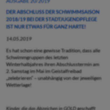
AUSGABE 20/2019
DER ABSCHLUSS DER SCHWIMMSAISON
2018/19 BEI DER STADTJUGENDPFLEGE
IST NUR ETWAS FÜR GANZ HARTE!
14.05.2019
Es hat schon eine gewisse Tradition, dass alle
Schwimmgruppen des letzten
Winterhalbjahres ihren Abschlusstermin am
2. Samstag im Mai im Geistalfreibad
„zelebrieren“ – unabhängig von der jeweiligen
Wetterlage!
Kinder, die das Abzeichen in GOLD geschafft