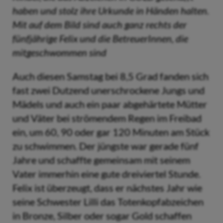
haben und stolz ihre Urkunde in Händen halten.
Mit auf dem Bild sind auch ganz rechts der
fünfjährige Felix und die BetreuerInnen, die
mitgeschwommen sind
Auch diesen Samstag bei 8,5 Grad fanden sich
fast zwei Dutzend unerschrockene Jungs und
Mädels und auch ein paar abgehärtete Mütter
und Väter bei strömendem Regen im Freibad
ein, um 60, 90 oder gar 120 Minuten am Stück
zu schwimmen. Der jüngste war gerade fünf
Jahre und schaffte gemeinsam mit seinem
Vater immerhin eine gute dreiviertel Stunde.
Felix ist überzeugt, dass er nächstes Jahr wie
seine Schwester Lilli das Totenkopfabzeichen
in Bronze, Silber oder sogar Gold schaffen