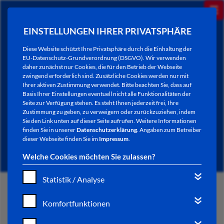
EINSTELLUNGEN IHRER PRIVATSPHÄRE
Diese Website schützt Ihre Privatsphäre durch die Einhaltung der
EU-Datenschutz-Grundverordnung (DSGVO). Wir verwenden
daher zunächst nur Cookies, die für den Betrieb der Webseite
zwingend erforderlich sind. Zusätzliche Cookies werden nur mit
Ihrer aktiven Zustimmung verwendet. Bitte beachten Sie, dass auf
Basis Ihrer Einstellungen eventuell nicht alle Funktionalitäten der
Seite zur Verfügung stehen. Es steht Ihnen jederzeit frei, Ihre
Zustimmung zu geben, zu verweigern oder zurückzuziehen, indem
Sie den Link unten auf dieser Seite aufrufen. Weitere Informationen
NEWSLETTER / CITY LETTER
finden Sie in unserer
Datenschutzerklärung
. Angaben zum Betreiber
dieser Webseite finden Sie im
Impressum
.
Welche Cookies möchten Sie zulassen?
Statistik / Analyse
START
Komfortfunktionen
BÜRGERSERVICE