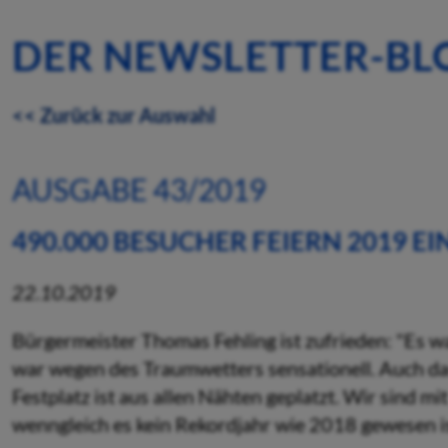
DER NEWSLETTER-BL
<< Zurück zur Auswahl
AUSGABE 43/2019
490.000 BESUCHER FEIERN 2019 EI
22.10.2019
Bürgermeister Thomas Fehling ist zufrieden: "Es war
war wegen des Traumwetters sensationell. Auch d
Festplatz ist aus allen Nähten geplatzt. Wir sind m
wenngleich es kein Rekordjahr wie 2018 gewesen is