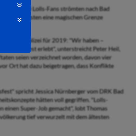
llt: 530.000 Lolls-Fans strömten nach Bad
t 505.000 Gästen eine magischen Grenze
ersfelder Polizei für 2019: "Wir haben –
es Lullusfest erlebt", unterstreicht Peter Heil,
aftaten seien verzeichnet worden, davon vier
vor Ort hat dazu beigetragen, dass Konflikte
usfest" spricht Jessica Nürnberger vom DRK Bad
eitskonzepte hätten voll gegriffen. "Lolls-
n einen Super-Job gemacht", lobt Thomas
völkerung tief verwurzelt mit dem ältesten