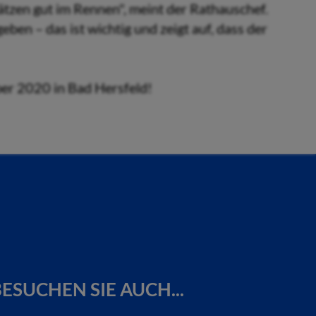
zen gut im Rennen", meint der Rathauschef.
ben – das ist wichtig und zeigt auf, dass der
ber 2020 in Bad Hersfeld!
ESUCHEN SIE AUCH...