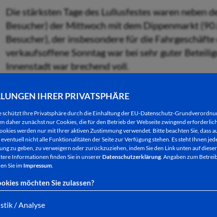
Die stärksten Tage des Lullusfestes waren neben
Besucher) der Mittwoch mit dem Dippenmarkt (90.
Besucher), der insbesondere für die Fahrgeschäfte 
verkaufsoffene Sonntag war bei sehr guter Beteilig
Innenstadt war brechend voll.
Fehling stellte zusammen mit dem Lullusfest-Team h
LLUNGEN IHRER PRIVATSPHÄRE
in einem Pressetermin vor. Unterstützt wurden sie d
e schützt Ihre Privatsphäre durch die Einhaltung der EU-Datenschutz-Grundverordn
Bad Hersfeld, und Jessica Nürnberger vom Ortsve
 daher zunächst nur Cookies, die für den Betrieb der Webseite zwingend erforderlich
Kreuzes (DRK).
ookies werden nur mit Ihrer aktiven Zustimmung verwendet. Bitte beachten Sie, dass au
eventuell nicht alle Funktionalitäten der Seite zur Verfügung stehen. Es steht Ihnen jede
ng zu geben, zu verweigern oder zurückzuziehen, indem Sie den Link unten auf dieser
tere Informationen finden Sie in unserer
Datenschutzerklärung
. Angaben zum Betreib
en Sie im
Impressum
.
Hatten erfreuliche Zahlen zu verkünden: Markus Heide 
okies möchten Sie zulassen?
Polizeistation Bad Hersfeld), Bürgermeister Thomas 
istik / Analyse
und Helge Assi (Technischer Leiter Lullusfest) auf der