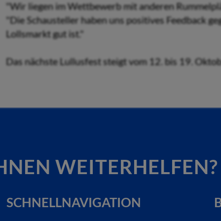
"Wir liegen im Wettbewerb mit anderen Rummelplät
"Die Schausteller haben uns positives Feedback gege
Lollsmarkt gut ist."
Das nächste Lullusfest steigt vom 12. bis 19. Okto
HNEN WEITERHELFEN?
SCHNELLNAVIGATION
B