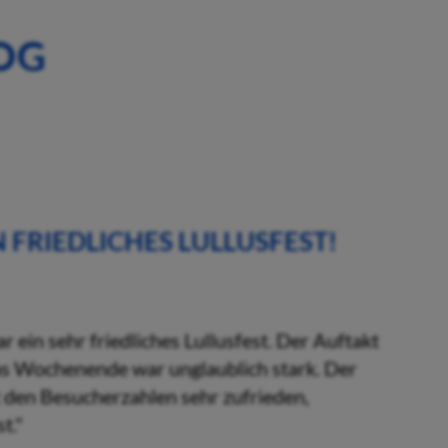
OG
N FRIEDLICHES LULLUSFEST!
 ein sehr friedliches Lullusfest. Der Auftakt
as Wochenende war unglaublich stark. Der
it den Besucherzahlen sehr zufrieden,
t."