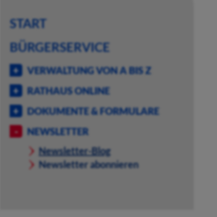
START
BÜRGERSERVICE
VERWALTUNG VON A BIS Z
RATHAUS ONLINE
DOKUMENTE & FORMULARE
NEWSLETTER
Newsletter-Blog
Newsletter abonnieren