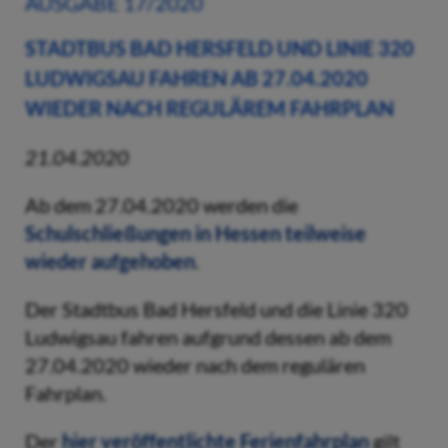
AUSGABE 17/2020
STADTBUS BAD HERSFELD UND LINIE 320
LUDWIGSAU FAHREN AB 27.04.2020
WIEDER NACH REGULÄREM FAHRPLAN
21.04.2020
Ab dem 27.04.2020 werden die
Schulschließungen in Hessen teilweise
wieder aufgehoben
.
Der Stadtbus Bad Hersfeld und die Linie 320
Ludwigsau fahren aufgrund dessen ab dem
27.04.2020 wieder nach dem regulären
Fahrplan.
Der
hier veröffentlichte Ferienfahrplan
gilt