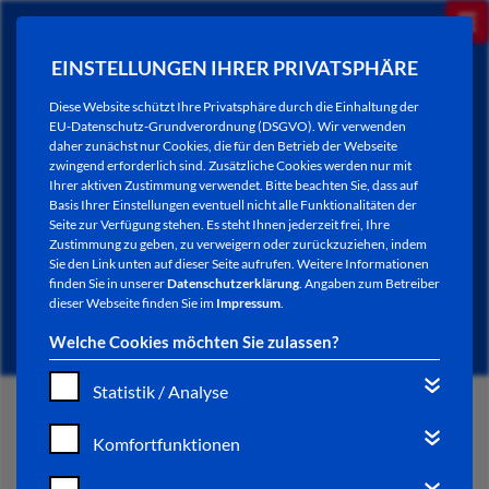
EINSTELLUNGEN IHRER PRIVATSPHÄRE
Diese Website schützt Ihre Privatsphäre durch die Einhaltung der
EU-Datenschutz-Grundverordnung (DSGVO). Wir verwenden
daher zunächst nur Cookies, die für den Betrieb der Webseite
zwingend erforderlich sind. Zusätzliche Cookies werden nur mit
Ihrer aktiven Zustimmung verwendet. Bitte beachten Sie, dass auf
Basis Ihrer Einstellungen eventuell nicht alle Funktionalitäten der
Seite zur Verfügung stehen. Es steht Ihnen jederzeit frei, Ihre
Zustimmung zu geben, zu verweigern oder zurückzuziehen, indem
Sie den Link unten auf dieser Seite aufrufen. Weitere Informationen
NEWSLETTER / CITY LETTER
finden Sie in unserer
Datenschutzerklärung
. Angaben zum Betreiber
dieser Webseite finden Sie im
Impressum
.
Welche Cookies möchten Sie zulassen?
Statistik / Analyse
START
Komfortfunktionen
BÜRGERSERVICE