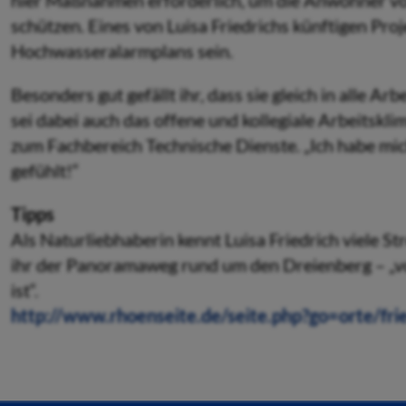
hier Maßnahmen erforderlich, um die Anwohner vo
schützen. Eines von Luisa Friedrichs künftigen Proj
Hochwasseralarmplans sein.
Besonders gut gefällt ihr, dass sie gleich in alle Ar
sei dabei auch das offene und kollegiale Arbeitskl
zum Fachbereich Technische Dienste. „Ich habe mic
gefühlt!“
Tipps
Als Naturliebhaberin kennt Luisa Friedrich viele S
ihr der Panoramaweg rund um den Dreienberg – „vor
ist“.
http://www.rhoenseite.de/seite.php?go=orte/fr