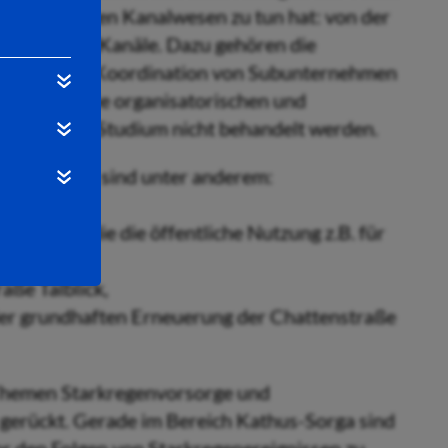
dem städtischen Kanalwesen zu tun hat: von der
haltung der Kanäle. Dazu gehören die
agung und Koordination von Subunternehmen
ür sie sind die organisatorischen und
en, die im Studium nicht behandelt werden.
 mitarbeitet, sind unter anderem:
November), die die öffentliche Nutzung z.B. für
aße Talblick,
 der grundhaften Erneuerung der Chattenstraße
 Themen Starkregenvorsorge und
gerückt. Gerade im Bereich Kathus-Sorga sind