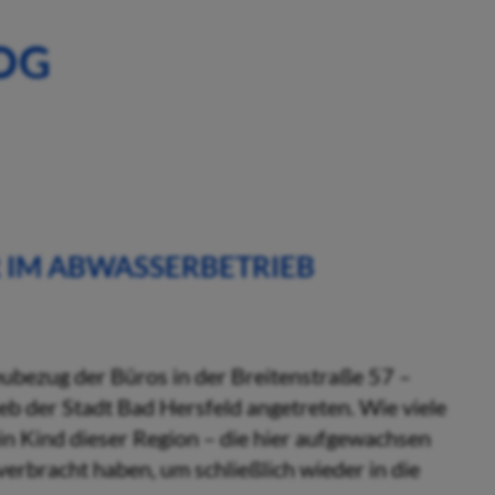
OG
 IM ABWASSERBETRIEB
eubezug der Büros in der Breitenstraße 57 –
ieb der Stadt Bad Hersfeld angetreten. Wie viele
ein Kind dieser Region – die hier aufgewachsen
verbracht haben, um schließlich wieder in die