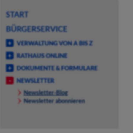
START
BÜRGERSERVICE
VERWALTUNG VON A BIS Z
RATHAUS ONLINE
DOKUMENTE & FORMULARE
NEWSLETTER
Newsletter-Blog
Newsletter abonnieren