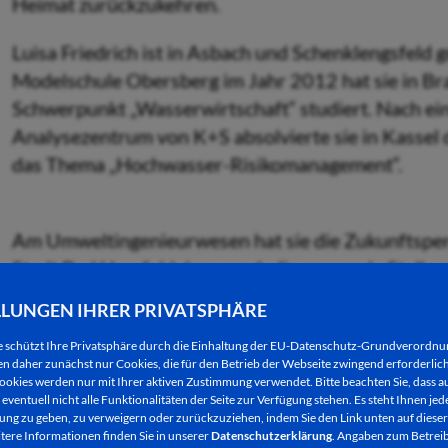
Heimat zurückzukehren.
Luisa Friedrich ist in Asbach und Schenklengsfeld
Modelschule Obersberg im Jahr 2012 hat sie in 
Schwerpunkt „Wasserwirtschaft“ studiert. Nach e
Analysezentrum von K+S absolvierte sie in Kassel 
das Thema „Hochwasser-Risikomanagement“.
Am Umweltingenieurwesen hat sie die Zukunftsperspe
Stadt Bad Hersfeld dann noch die passende Stelle a
zu ergreifen.
LLUNGEN IHRER PRIVATSPHÄRE
Während der ersten Arbeitstage hat Luisa Friedric
e schützt Ihre Privatsphäre durch die Einhaltung der EU-Datenschutz-Grundverordn
diese ebenfalls einen sehr wichtigen Teil des Abwas
 daher zunächst nur Cookies, die für den Betrieb der Webseite zwingend erforderlich
Berührungspunkte mit ihrem Aufgabenbereich gibt
ookies werden nur mit Ihrer aktiven Zustimmung verwendet. Bitte beachten Sie, dass au
eventuell nicht alle Funktionalitäten der Seite zur Verfügung stehen. Es steht Ihnen jede
ng zu geben, zu verweigern oder zurückzuziehen, indem Sie den Link unten auf dieser
Seitdem arbeitet sie unter Leitung von Martin Bo
tere Informationen finden Sie in unserer
Datenschutzerklärung
. Angaben zum Betreib