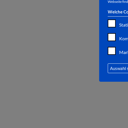
Webseite find
Welche Co
Stat
Kom
Mar
Auswahl 