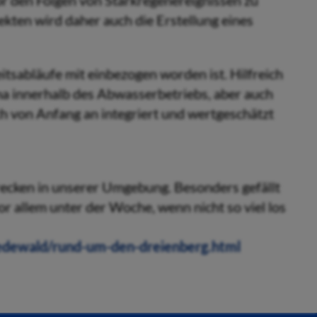
r den Folgen von Starkregenereignissen zu
ekten wird daher auch die Erstellung eines
beitsabläufe mit einbezogen worden ist. Hilfreich
ima innerhalb des Abwasserbetriebs, aber auch
h von Anfang an integriert und wertgeschätzt
trecken in unserer Umgebung. Besonders gefällt
 allem unter der Woche, wenn nicht so viel los
iedewald/rund-um-den-dreienberg.html