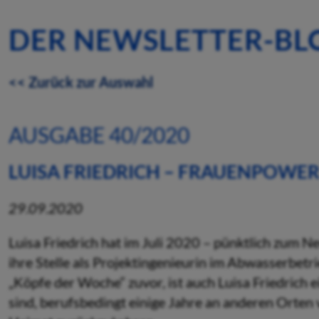
DER NEWSLETTER-BL
<< Zurück zur Auswahl
AUSGABE 40/2020
LUISA FRIEDRICH – FRAUENPOWER
29.09.2020
Luisa Friedrich hat im Juli 2020 – pünktlich zum N
ihre Stelle als Projektingenieurin im Abwasserbetr
„Köpfe der Woche“ zuvor, ist auch Luisa Friedrich 
sind, berufsbedingt einige Jahre an anderen Orten 