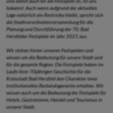
und damit auch für die Festspiele ist, ist uns
bekannt. Auch wenn aufgrund der aktuellen
Lage natürlich ein Restrisiko bleibt, spricht sich
die Stadtverordnetenversammlung für die
Planung und Durchführung der 70. Bad
Hersfelder Festspiele im Jahr 2021 aus.
Wir stehen hinter unseren Festspielen und
wissen um die Bedeutung für unsere Stadt und
für die gesamte Region. Die Festspiele haben im
Laufe ihrer 70jährigen Geschichte für die
Kreisstadt Bad Hersfeld den Charakter einer
institutionellen Bestandsgarantie erhalten. Wir
wissen auch um die Bedeutung der Festspiele für
Hotels, Gastronomie, Handel und Tourismus in
unserer Stadt.