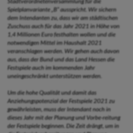
Stadtverordnetenversammlung für die
Spielplanvariante „B“ ausspricht. Wir sichern
dem Intendanten zu, dass wir am städtischen
Zuschuss auch für das Jahr 2021 in Höhe von
1,4 Millionen Euro festhalten wollen und die
notwendigen Mittel im Haushalt 2021
veranschlagen werden. Wir gehen auch davon
aus, dass der Bund und das Land Hessen die
Festspiele auch im kommenden Jahr
uneingeschränkt unterstützen werden.
Um die hohe Qualität und damit das
Anziehungspotenzial der Festspiele 2021 zu
gewährleisten, muss der Intendant noch in
dieses Jahr mit der Planung und Vorbe-reitung
der Festspiele beginnen. Die Zeit drängt, um in