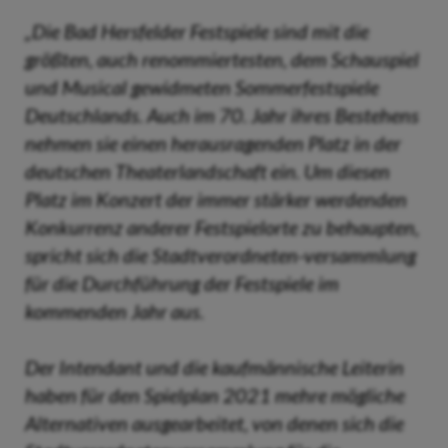
„Die Bad Hersfelder Festspiele sind mit die
größten, auch renommiertesten, dem Schauspiel
und Musical gewidmeten Sommerfestspiele
Deutschlands. Auch im 70. Jahr ihres Bestehens
nehmen sie einen herausragenden Platz in der
deutschen Theaterlandschaft ein. Um diesen
Platz im Konzert der immer stärker werdenden
Konkurrenz anderer Festspielorte zu behaupten,
spricht sich die Stadtverordneten-versammlung
für die Durchführung der Festspiele im
kommenden Jahr aus.
Der Intendant und die kaufmännische Leiterin
haben für den Spielplan 2021 mehre mögliche
Alternativen ausgearbeitet, von denen sich die