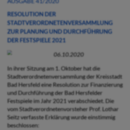
AUSGABE 41/2020
RESOLUTION DER
STADTVERORDNETENVERSAMMLUNG
ZUR PLANUNG UND DURCHFÜHRUNG
DER FESTSPIELE 2021
06.10.2020
In ihrer Sitzung am 1. Oktober hat die
Stadtverordnetenversammlung der Kreisstadt
Bad Hersfeld eine Resolution zur Finanzierung
und Durchführung der Bad Hersfelder
Festspiele im Jahr 2021 verabschiedet. Die
vom Stadtverordnetenvorsteher Prof. Lothar
Seitz verfasste Erklärung wurde einstimmig
beschlossen: