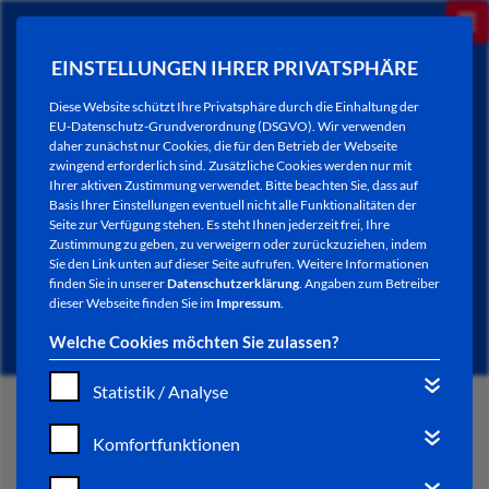
EINSTELLUNGEN IHRER PRIVATSPHÄRE
Diese Website schützt Ihre Privatsphäre durch die Einhaltung der
EU-Datenschutz-Grundverordnung (DSGVO). Wir verwenden
daher zunächst nur Cookies, die für den Betrieb der Webseite
zwingend erforderlich sind. Zusätzliche Cookies werden nur mit
Ihrer aktiven Zustimmung verwendet. Bitte beachten Sie, dass auf
Basis Ihrer Einstellungen eventuell nicht alle Funktionalitäten der
Seite zur Verfügung stehen. Es steht Ihnen jederzeit frei, Ihre
Zustimmung zu geben, zu verweigern oder zurückzuziehen, indem
Sie den Link unten auf dieser Seite aufrufen. Weitere Informationen
NEWSLETTER / CITY LETTER
finden Sie in unserer
Datenschutzerklärung
. Angaben zum Betreiber
dieser Webseite finden Sie im
Impressum
.
Welche Cookies möchten Sie zulassen?
Statistik / Analyse
START
Komfortfunktionen
BÜRGERSERVICE