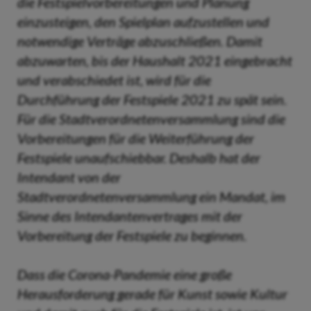
die Festspielvorbereitungen und Planung
einzusteigen, den Spielplan aufzustellen und
notwendige Verträge abzuschließen. Damit
abzuwarten, bis der Haushalt 2021 eingebracht
und verabschiedet ist, wird für die
Durchführung der Festspiele 2021 zu spät sein.
Für die Stadtverordnetenversammlung sind die
Vorbereitungen für die Weiterführung der
Festspiele unaufschiebbar. Deshalb hat der
Intendant von der
Stadtverordnetenversammlung ein Mandat, im
Sinne des Intendantenvertrages mit der
Vorbereitung der Festspiele zu beginnen.
Dass die Corona-Pandemie eine große
Herausforderung gerade für Kunst sowie Kultur