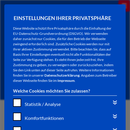
EINSTELLUNGEN IHRER PRIVATSPHÄRE
Diese Website schützt Ihre Privatsphäre durch die Einhaltung der
EU-Datenschutz-Grundverordnung (DSGVO). Wir verwenden
daher zunächst nur Cookies, die für den Betrieb der Webseite
zwingend erforderlich sind. Zusätzliche Cookies werden nur mit
Ihrer aktiven Zustimmung verwendet. Bitte beachten Sie, dass auf
Basis Ihrer Einstellungen eventuell nicht alle Funktionalitäten der
Seite zur Verfügung stehen. Es steht Ihnen jederzeit frei, Ihre
Zustimmung zu geben, zu verweigern oder zurückzuziehen, indem
Sie den Link unten auf dieser Seite aufrufen. Weitere Informationen
NEWSLETTER / CITY LETTER
finden Sie in unserer
Datenschutzerklärung
. Angaben zum Betreiber
dieser Webseite finden Sie im
Impressum
.
Welche Cookies möchten Sie zulassen?
Statistik / Analyse
START
Komfortfunktionen
BÜRGERSERVICE