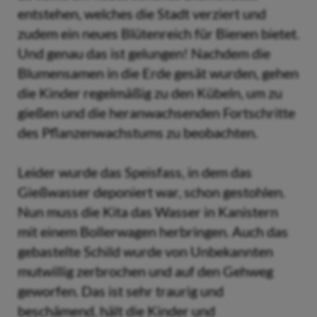
entstehen, welches die Stadt verziert und
zudem ein neues Blütenreich für Bienen bietet.
Und genau das ist gelungen! Nachdem die
Blumensamen in die Erde gesät wurden, gehen
die Kinder regelmäßig zu den Kübeln, um zu
gießen und die heranwachsenden Fortschritte
des Pflanzenwachstums zu beobachten.
Leider wurde das Speisfass, in dem das
Gießwasser deponiert war, schon gestohlen.
Nun muss die Kita das Wasser in Kanistern
mit einem Bollerwagen herbringen. Auch das
gebastelte Schild wurde von Unbekannten
mutwillig zerbrochen und auf den Gehweg
geworfen. Das ist sehr traurig und
beschämend, hält die Kinder und