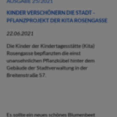
AUSGABE 25/2021
KINDER VERSCHÖNERN DIE STADT -
PFLANZPROJEKT DER KITA ROSENGASSE
22.06.2021
Die Kinder der Kindertagesstätte (Kita)
Rosengasse bepflanzten die einst
unansehnlichen Pflanzkübel hinter dem
Gebäude der Stadtverwaltung in der
Breitenstraße 57.
Es sollte ein neues schönes Blumenbeet