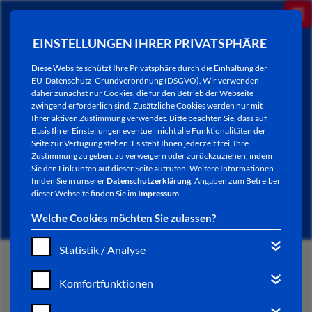
EINSTELLUNGEN IHRER PRIVATSPHÄRE
Diese Website schützt Ihre Privatsphäre durch die Einhaltung der
EU-Datenschutz-Grundverordnung (DSGVO). Wir verwenden
daher zunächst nur Cookies, die für den Betrieb der Webseite
zwingend erforderlich sind. Zusätzliche Cookies werden nur mit
Ihrer aktiven Zustimmung verwendet. Bitte beachten Sie, dass auf
Basis Ihrer Einstellungen eventuell nicht alle Funktionalitäten der
Seite zur Verfügung stehen. Es steht Ihnen jederzeit frei, Ihre
Zustimmung zu geben, zu verweigern oder zurückzuziehen, indem
Sie den Link unten auf dieser Seite aufrufen. Weitere Informationen
NEWSLETTER / CITY LETTER
finden Sie in unserer
Datenschutzerklärung
. Angaben zum Betreiber
dieser Webseite finden Sie im
Impressum
.
Welche Cookies möchten Sie zulassen?
Statistik / Analyse
START
Komfortfunktionen
BÜRGERSERVICE