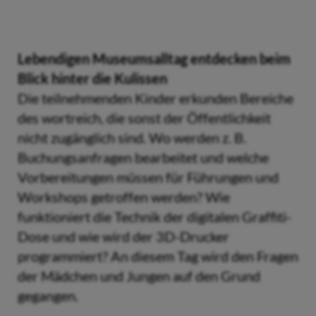
Lebendigen Museumsalltag entdecken beim
Blick hinter die Kulissen
Die teilnehmenden Kinder erkunden Bereiche
des wortreich, die sonst der Öffentlichkeit
nicht zugänglich sind. Wo werden z. B.
Buchungsanfragen bearbeitet und welche
Vorbereitungen müssen für Führungen und
Workshops getroffen werden? Wie
funktioniert die Technik der digitalen Graffiti-
Dose und wie wird der 3D-Drucker
programmiert? An diesem Tag wird den Fragen
der Mädchen und Jungen auf den Grund
gegangen.