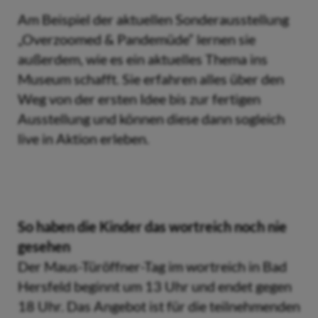
Am Beispiel der aktuellen Sonderausstellung
„Overzoomed & Pandemüde“ lernen sie
außerdem, wie es ein aktuelles Thema ins
Museum schafft. Sie erfahren alles über den
Weg von der ersten Idee bis zur fertigen
Ausstellung und können diese dann sogleich
live in Aktion erleben.
So haben die Kinder das wortreich noch nie
gesehen
Der Maus-Türöffner-Tag im wortreich in Bad
Hersfeld beginnt um 13 Uhr und endet gegen
18 Uhr. Das Angebot ist für die teilnehmenden