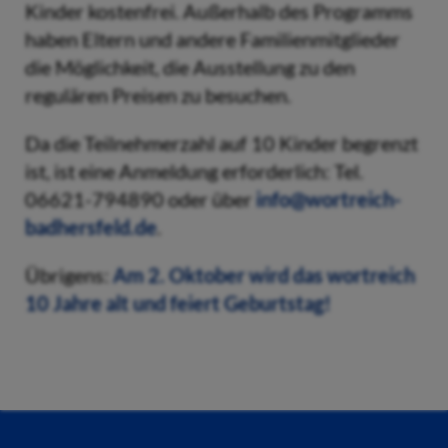
Kinder kostenfrei. Außerhalb des Programms
haben Eltern und andere Familienmitglieder
die Möglichkeit, die Ausstellung zu den
regulären Preisen zu besuchen.
Da die Teilnehmerzahl auf 10 Kinder begrenzt
ist, ist eine Anmeldung erforderlich: Tel.
06621-794890 oder über
info@wortreich-
badhersfeld.de
.
Übrigens:
Am 2. Oktober wird das wortreich
10 Jahre alt und feiert Geburtstag!