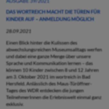
AUSGABE 39/2021
DAS WORTREICH MACHT DIE TÜREN FÜR
KINDER AUF – ANMELDUNG MÖGLICH
28.09.2021
Einen Blick hinter die Kulissen des
abwechslungsreichen Museumsalltags werfen
und dabei eine ganze Menge über unsere
Sprache und Kommunikation lernen – das
können 10 Kinder zwischen 8 und 12 Jahren
am 3. Oktober 2021 im wortreich in Bad
Hersfeld. Anlässlich des Maus-Türöffner-
Tages des WDR entdecken die jungen
TeilnehmerInnen die Erlebniswelt einmal ganz
exklusiv.