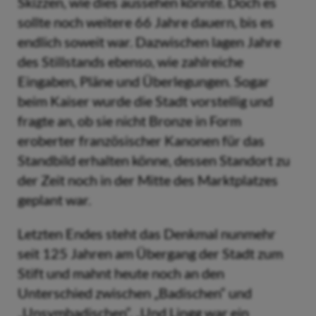
Skizzen, wie dies aussehen könnte. Doch es
sollte noch weitere 66 Jahre dauern, bis es
endlich soweit war. Dazwischen lagen Jahre
des Stillstands ebenso, wie zahlreiche
Eingaben, Pläne und Überlegungen. Sogar
beim Kaiser wurde die Stadt vorstellig und
fragte an, ob sie nicht Bronze in Form
eroberter französischer Kanonen für das
Standbild erhalten könne, dessen Standort zu
der Zeit noch in der Mitte des Marktplatzes
geplant war.
Letzten Endes steht das Denkmal nunmehr
seit 125 Jahren am Übergang der Stadt zum
Stift und mahnt heute noch an den
Unterschied zwischen „Badischen“ und
„Unsymbadischen“. „Und Lingg war ein