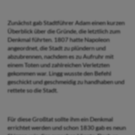
Zunächst gab Stadtführer Adam einen kurzen
Überblick über die Gründe, die letztlich zum
Denkmal führten. 1807 hatte Napoleon
angeordnet, die Stadt zu plündern und
abzubrennen, nachdem es zu Aufruhr mit
einem Toten und zahlreichen Verletzten
gekommen war. Lingg wusste den Befehl
geschickt und geschmeidig zu handhaben und
rettete so die Stadt.
Für diese Großtat sollte ihm ein Denkmal
errichtet werden und schon 1830 gab es neun