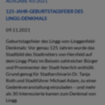
AUSGABE 45/2021
125-JAHR-GEBURTSTAGSFEIER DES
LINGG-DENKMALS
09.11.2021
Geburtstagsfeier des Lingg-von-Linggenfeld-
Denkmals: Vor genau 125 Jahren wurde das
Stadtbild des Stadtretters von Hersfeld auf
dem Lingg-Platz im Beisein zahlreicher Bürger
und Prominenter der Stadt feierlich enthüllt.
Grund genug für Stadtarchivarin Dr. Tanja
Roth und Stadtführer Michael Adam, zu einer
Gedenkveranstaltung einzuladen – und mehr
als 30 Interessierte kamen zum Denkmal von
Lingg.