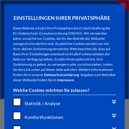
EINSTELLUNGEN IHRER PRIVATSPHÄRE
Diese Website schützt Ihre Privatsphäre durch die Einhaltung der
EU-Datenschutz-Grundverordnung (DSGVO). Wir verwenden
daher zunächst nur Cookies, die für den Betrieb der Webseite
zwingend erforderlich sind. Zusätzliche Cookies werden nur mit
Ihrer aktiven Zustimmung verwendet. Bitte beachten Sie, dass auf
Basis Ihrer Einstellungen eventuell nicht alle Funktionalitäten der
Seite zur Verfügung stehen. Es steht Ihnen jederzeit frei, Ihre
Zustimmung zu geben, zu verweigern oder zurückzuziehen, indem
Sie den Link unten auf dieser Seite aufrufen. Weitere Informationen
NEWSLETTER / CITY LETTER
finden Sie in unserer
Datenschutzerklärung
. Angaben zum Betreiber
dieser Webseite finden Sie im
Impressum
.
Welche Cookies möchten Sie zulassen?
Statistik / Analyse
START
Komfortfunktionen
BÜRGERSERVICE