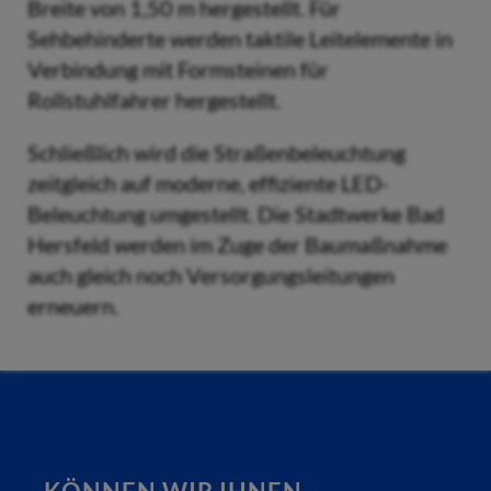
Breite von 1,50 m hergestellt. Für
Sehbehinderte werden taktile Leitelemente in
Verbindung mit Formsteinen für
Rollstuhlfahrer hergestellt.
Schließlich wird die Straßenbeleuchtung
zeitgleich auf moderne, effiziente LED-
Beleuchtung umgestellt. Die Stadtwerke Bad
Hersfeld werden im Zuge der Baumaßnahme
auch gleich noch Versorgungsleitungen
erneuern.