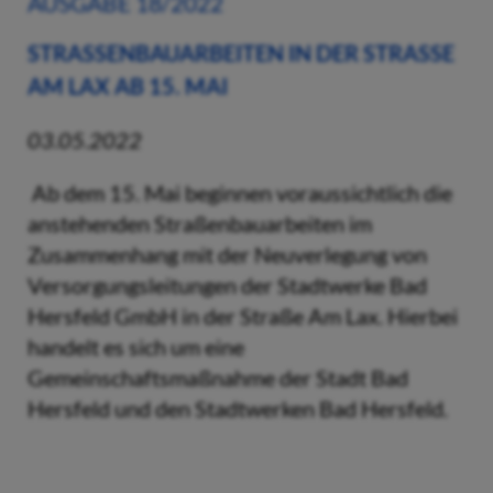
AUSGABE 18/2022
STRASSENBAUARBEITEN IN DER STRASSE AM
LAX AB 15. MAI
03.05.2022
Ab dem 15. Mai beginnen voraussichtlich die
anstehenden Straßenbauarbeiten im
Zusammenhang mit der Neuverlegung von
Versorgungsleitungen der Stadtwerke Bad
Hersfeld GmbH in der Straße Am Lax. Hierbei
handelt es sich um eine
Gemeinschaftsmaßnahme der Stadt Bad
Hersfeld und den Stadtwerken Bad Hersfeld.