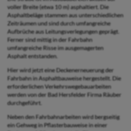
voller Breite (etwa 10 m) asphaltiert. Die
Asphaltbeläge stammen aus unterschiedlichen
Zeiträumen und sind durch umfangreiche
Aufbrüche aus Leitungsverlegungen geprägt.
Ferner sind mittig in der Fahrbahn
umfangreiche Risse im ausgemagerten
Asphalt entstanden.
Hier wird jetzt eine Deckenerneuerung der
Fahrbahn in Asphaltbauweise hergestellt. Die
erforderlichen Verkehrswegebauarbeiten
werden von der Bad Hersfelder Firma Räuber
durchgeführt.
Neben den Fahrbahnarbeiten wird bergseitig
ein Gehweg in Pflasterbauweise in einer