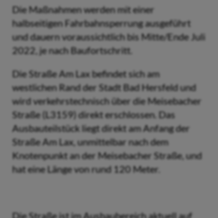
Die Maßnahmen werden mit einer
halbseitigen Fahrbahnsperrung ausgeführt
und dauern voraussichtlich bis Mitte/Ende Juli
2022, je nach Baufortschritt.
Die Straße Am Lax befindet sich am
westlichen Rand der Stadt Bad Hersfeld und
wird verkehrstechnisch über die Meisebacher
Straße (L3159) direkt erschlossen. Das
Ausbauteilstück liegt direkt am Anfang der
Straße Am Lax, unmittelbar nach dem
Knotenpunkt an der Meisebacher Straße, und
hat eine Länge von rund 120 Meter.
Die Straße ist im Ausbaubereich aktuell auf