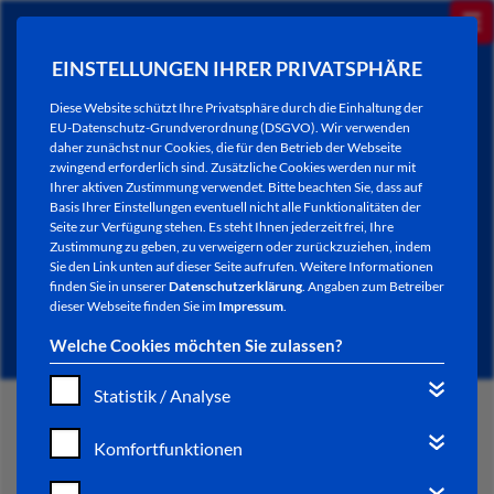
EINSTELLUNGEN IHRER PRIVATSPHÄRE
Diese Website schützt Ihre Privatsphäre durch die Einhaltung der
EU-Datenschutz-Grundverordnung (DSGVO). Wir verwenden
daher zunächst nur Cookies, die für den Betrieb der Webseite
zwingend erforderlich sind. Zusätzliche Cookies werden nur mit
Ihrer aktiven Zustimmung verwendet. Bitte beachten Sie, dass auf
Basis Ihrer Einstellungen eventuell nicht alle Funktionalitäten der
Seite zur Verfügung stehen. Es steht Ihnen jederzeit frei, Ihre
Zustimmung zu geben, zu verweigern oder zurückzuziehen, indem
Sie den Link unten auf dieser Seite aufrufen. Weitere Informationen
NEWSLETTER / CITY LETTER
finden Sie in unserer
Datenschutzerklärung
. Angaben zum Betreiber
dieser Webseite finden Sie im
Impressum
.
Welche Cookies möchten Sie zulassen?
Statistik / Analyse
START
Komfortfunktionen
BÜRGERSERVICE