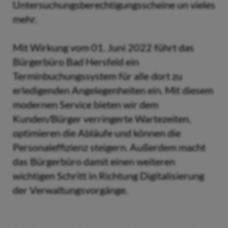
Untersuchungsberechtigungsscheine un vieles
mehr.
Mit Wirkung vom 01. Juni 2022 führt das
Bürgerbüro Bad Hersfeld ein
Terminbuchungssystem für alle dort zu
erledigenden Angelegenheiten ein. Mit diesem
modernen Service bieten wir dem
Kunden/Bürger verringerte Wartezeiten,
optimieren die Abläufe und können die
Personaleffizienz steigern. Außerdem macht
das Bürgerbüro damit einen weiteren
wichtigen Schritt in Richtung Digitalisierung
der Verwaltungsvorgänge.