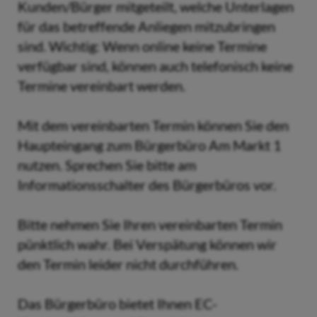
Kunden/Bürger mitgeteilt, welche Unterlagen
für das betreffende Anliegen mitzubringen
sind. Wichtig: Wenn online keine Termine
verfügbar sind, können auch telefonisch keine
Termine vereinbart werden.
Mit dem vereinbarten Termin können Sie den
Haupteingang zum Bürgerbüro Am Markt 1
nutzen. Sprechen Sie bitte am
Informationsschalter des Bürgerbüros vor.
Bitte nehmen Sie Ihren vereinbarten Termin
pünktlich wahr. Bei Verspätung können wir
den Termin leider nicht durchführen.
Das Bürgerbüro bietet Ihnen EC-