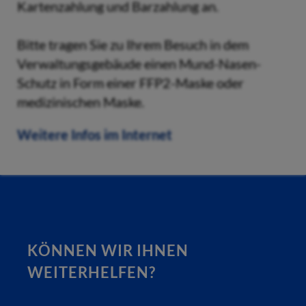
Kartenzahlung und Barzahlung an.
Bitte tragen Sie zu Ihrem Besuch in dem
Verwaltungsgebäude einen Mund-Nasen-
Schutz in Form einer FFP2-Maske oder
medizinischen Maske.
Weitere Infos im Internet
KÖNNEN WIR IHNEN
WEITERHELFEN?