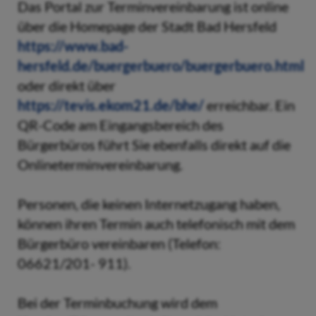
Das Portal zur Terminvereinbarung ist online
über die Homepage der Stadt Bad Hersfeld
https://www.bad-
hersfeld.de/buergerbuero/buergerbuero.html
oder direkt über
https://tevis.ekom21.de/bhe/
erreichbar. Ein
QR-Code am Eingangsbereich des
Bürgerbüros führt Sie ebenfalls direkt auf die
Onlineterminvereinbarung.
Personen, die keinen Internetzugang haben,
können ihren Termin auch telefonisch mit dem
Bürgerbüro vereinbaren (Telefon:
06621/201- 911).
Bei der Terminbuchung wird dem