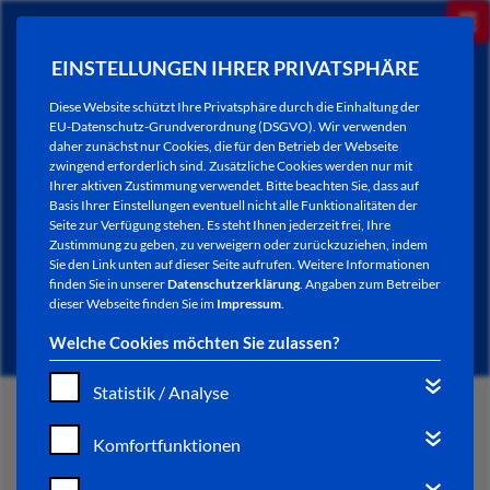
EINSTELLUNGEN IHRER PRIVATSPHÄRE
Diese Website schützt Ihre Privatsphäre durch die Einhaltung der
EU-Datenschutz-Grundverordnung (DSGVO). Wir verwenden
daher zunächst nur Cookies, die für den Betrieb der Webseite
zwingend erforderlich sind. Zusätzliche Cookies werden nur mit
Ihrer aktiven Zustimmung verwendet. Bitte beachten Sie, dass auf
Basis Ihrer Einstellungen eventuell nicht alle Funktionalitäten der
Seite zur Verfügung stehen. Es steht Ihnen jederzeit frei, Ihre
Zustimmung zu geben, zu verweigern oder zurückzuziehen, indem
Sie den Link unten auf dieser Seite aufrufen. Weitere Informationen
NEWSLETTER / CITY LETTER
finden Sie in unserer
Datenschutzerklärung
. Angaben zum Betreiber
dieser Webseite finden Sie im
Impressum
.
Welche Cookies möchten Sie zulassen?
Statistik / Analyse
START
Komfortfunktionen
BÜRGERSERVICE