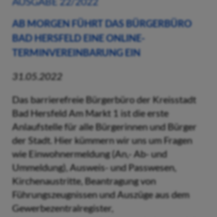
AUSGABE 22/2022
AB MORGEN FÜHRT DAS BÜRGERBÜRO
BAD HERSFELD EINE ONLINE-
TERMINVEREINBARUNG EIN
31.05.2022
Das barrierefreie Bürgerbüro der Kreisstadt
Bad Hersfeld Am Markt 1 ist die erste
Anlaufstelle für alle Bürgerinnen und Bürger
der Stadt. Hier kümmern wir uns um Fragen
wie Einwohnermeldung (An,- Ab- und
Ummeldung), Ausweis- und Passwesen,
Kirchenaustritte, Beantragung von
Führungszeugnissen und Auszüge aus dem
Gewerbezentralregister,