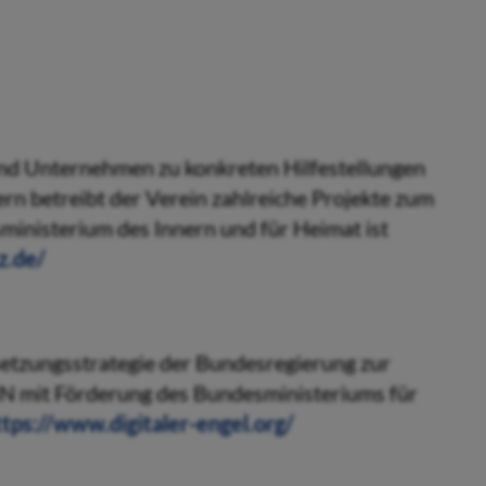
und Unternehmen zu konkreten Hilfestellungen
ern betreibt der Verein zahlreiche Projekte zum
ministerium des Innern und für Heimat ist
z.de/
msetzungsstrategie der Bundesregierung zur
iN mit Förderung des Bundesministeriums für
ttps://www.digitaler-engel.org/