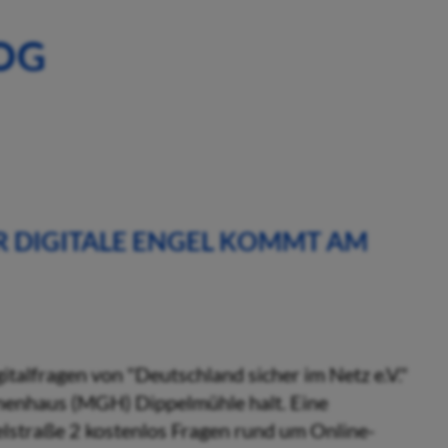
OG
ER DIGITALE ENGEL KOMMT AM
italfragen von "Deutschland sicher im Netz e.V."
nenhaus (MGH) Dippelmühle halt. Eine
pelstraße 2 kostenlos Fragen rund um Online-