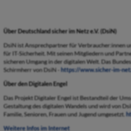
Über Deutschland sicher im Netz e.V. (DsiN)
DsiN ist Ansprechpartner für Verbraucher:innen 
für IT-Sicherheit. Mit seinen Mitgliedern und Partn
sicheren Umgang in der digitalen Welt. Das Bundes
Schirmherr von DsiN -
https://www.sicher-im-net
Über den Digitalen Engel
Das Projekt Digitaler Engel ist Bestandteil der U
Gestaltung des digitalen Wandels und wird von Ds
Familie, Senioren, Frauen und Jugend umgesetzt.
h
Weitere Infos im Internet