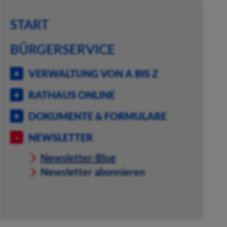
START
BÜRGERSERVICE
VERWALTUNG VON A BIS Z
RATHAUS ONLINE
DOKUMENTE & FORMULARE
NEWSLETTER
Newsletter-Blog
Newsletter abonnieren