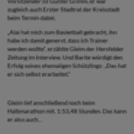
Vorsitzender ist Gunter Grimm, er war
zugleich auch Erster Stadtrat der Kreisstadt
beim Termin dabei.
„Alai hat mich zum Basketball gebracht, ihn
habe ich damit genervt, dass ich Trainer
werden wollte“, erzählte Gleim der Hersfelder
Zeitung im Interview. Und Barite würdigt den
Erfolg seines ehemaligen Schützlings: „Das hat
er sich selbst erarbeitet.“
Gleim lief anschließend noch beim
Halbmarathon mit. 1:53,48 Stunden. Das kann
er also auch…