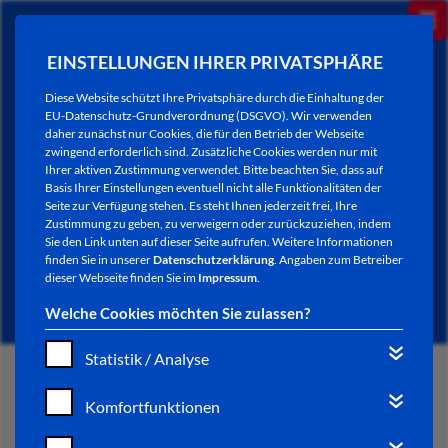
EINSTELLUNGEN IHRER PRIVATSPHÄRE
Diese Website schützt Ihre Privatsphäre durch die Einhaltung der
EU-Datenschutz-Grundverordnung (DSGVO). Wir verwenden
daher zunächst nur Cookies, die für den Betrieb der Webseite
zwingend erforderlich sind. Zusätzliche Cookies werden nur mit
Ihrer aktiven Zustimmung verwendet. Bitte beachten Sie, dass auf
Basis Ihrer Einstellungen eventuell nicht alle Funktionalitäten der
Seite zur Verfügung stehen. Es steht Ihnen jederzeit frei, Ihre
Zustimmung zu geben, zu verweigern oder zurückzuziehen, indem
Sie den Link unten auf dieser Seite aufrufen. Weitere Informationen
NEWSLETTER / CITY LETTER
finden Sie in unserer
Datenschutzerklärung
. Angaben zum Betreiber
dieser Webseite finden Sie im
Impressum
.
Welche Cookies möchten Sie zulassen?
Statistik / Analyse
START
Komfortfunktionen
BÜRGERSERVICE