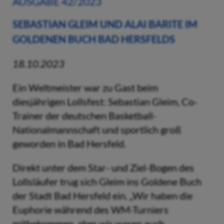
AUSGABE 42/2023
SEBASTIAN GLEIM UND ALAI BARITE IM
GOLDENEN BUCH BAD HERSFELDS
18.10.2023
Ein Weltmeister war zu Gast beim
diesjährigen Lollsfest: Sebastian Gleim, Co-
Trainer der deutschen Basketball-
Nationalmannschaft und sportlich groß
geworden in Bad Hersfeld.
Direkt unter dem Star- und Ziel-Bogen des
Lollsläufer trug sich Gleim ins Goldene Buch
der Stadt Bad Hersfeld ein. „Wir haben die
Euphorie während des WM-Turniers
mitbekommen, aber wir waren auch