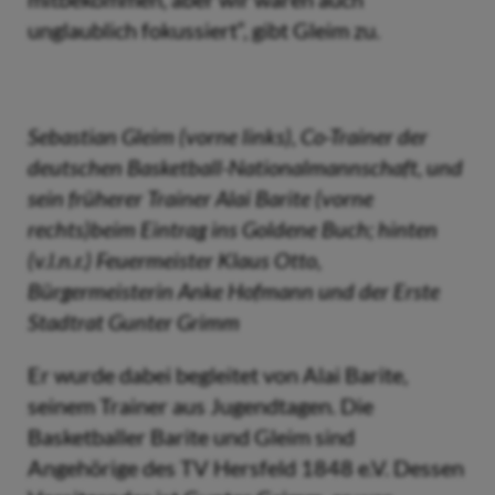
unglaublich fokussiert“, gibt Gleim zu.
Sebastian Gleim (vorne links), Co-Trainer der
deutschen Basketball-Nationalmannschaft, und
sein früherer Trainer Alai Barite (vorne
rechts)beim Eintrag ins Goldene Buch; hinten
(v.l.n.r.) Feuermeister Klaus Otto,
Bürgermeisterin Anke Hofmann und der Erste
Stadtrat Gunter Grimm
Er wurde dabei begleitet von Alai Barite,
seinem Trainer aus Jugendtagen. Die
Basketballer Barite und Gleim sind
Angehörige des TV Hersfeld 1848 e.V. Dessen