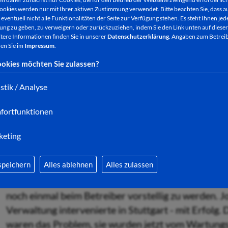
ookies werden nur mit Ihrer aktiven Zustimmung verwendet. Bitte beachten Sie, dass au
Damit sind die Anlagen nicht nur gut zu sehen - so
eventuell nicht alle Funktionalitäten der Seite zur Verfügung stehen. Es steht Ihnen jede
auch die Bürgerinnen und Bürger im Stadtteil Heen
ng zu geben, zu verweigern oder zurückzuziehen, indem Sie den Link unten auf dieser
tere Informationen finden Sie in unserer
Datenschutzerklärung
. Angaben zum Betreib
Lärmbelastung durch ein defektes Windrad leben m
en Sie im
Impressum
.
okies möchten Sie zulassen?
istik / Analyse
(Symbolbild pixabay)
fortfunktionen
Das Problem schien vor einigen Wochen schon beho
entsprechenden Einheit vermeldete. Geholfen hatte 
keting
weiter über eine penetrante Dauerbeschallung, die
ging.
speichern
Alles ablehnen
Alles zulassen
Dann wandte sich Ortsvorsteher Hans Werner Heyer
noch einmal beim Betreiber vorstellig zu werden. 
Verwaltung intervenierte in Stuttgart - mit Erfolg
waren das Problem, sie wurden jetzt vom Wartung