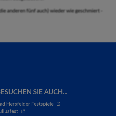
 die anderen fünf auch) wieder wie geschmiert -
ESUCHEN SIE AUCH...
ad Hersfelder Festspiele
ullusfest