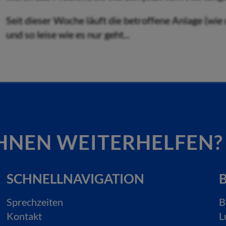
Seit dieser Woche läuft die betroffene Anlage (wie
und so leise wie es nur geht...
HNEN WEITERHELFEN?
SCHNELLNAVIGATION
B
Sprechzeiten
B
Kontakt
L