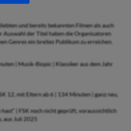
liebten und bereits bekannten Filmen als auch
 Auswahl der Titel haben die Organisatoren
hen Genres ein breites Publikum zu erreichen.
uten | Musik-Biopic | Klassiker aus dem Jahr
K 12, mit Eltern ab 6 | 134 Minuten | ganz neu,
hast“ | FSK noch nicht geprüft, voraussichtlich
u, aus Juli 2025