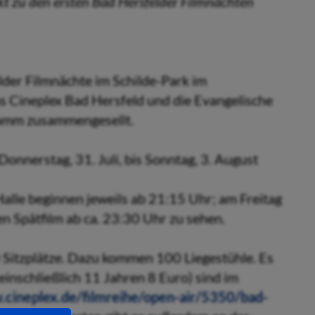
kt zu den ersten Bad Hersfelder Filmnächten
lder Filmnächte im Schilde-Park im
s Cineplex Bad Hersfeld und die Evangelische
ramm zusammengesellt.
onnerstag, 31. Juli, bis Sonntag, 3. August
alle beginnen jeweils ab 21:15 Uhr; am Freitag
en Spätfilm ab ca. 23:30 Uhr zu sehen.
 Sitzplätze. Dazu kommen 100 Liegestühle. Es
s einschließlich 11 Jahren 8 Euro) sind im
.cineplex.de/filmreihe/open-air/5350/bad-