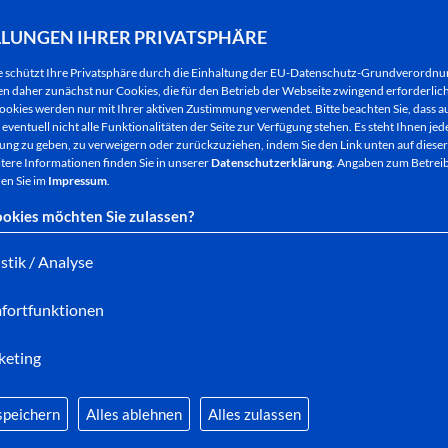
hersfeld/
) und an der Cineplex-Kinokasse erhältlic
Abendkasse im Schilde-Park.
LLUNGEN IHRER PRIVATSPHÄRE
e schützt Ihre Privatsphäre durch die Einhaltung der EU-Datenschutz-Grundverordn
Einlass ist jeweils ab 20:00 Uhr (Freitag und Sams
 daher zunächst nur Cookies, die für den Betrieb der Webseite zwingend erforderlich
ookies werden nur mit Ihrer aktiven Zustimmung verwendet. Bitte beachten Sie, dass au
warmer Kleidung, Kuschelkissen für die Liegestüh
eventuell nicht alle Funktionalitäten der Seite zur Verfügung stehen. Es steht Ihnen jede
Wetter wird die Veranstaltung ins Cineplex-Kino ve
ng zu geben, zu verweigern oder zurückzuziehen, indem Sie den Link unten auf dieser
tere Informationen finden Sie in unserer
Datenschutzerklärung
. Angaben zum Betreib
en Sie im
Impressum
.
Eine riesige, fast 60 Quadratmeter große Leinwand
okies möchten Sie zulassen?
aufgebaut. „Diese Leinwand ist wesentlich größer a
Konrad Waldenburger vom Cineplex. Ein lichtstark
istik / Analyse
sorgen für das perfekte Kinoerlebnis.
fortfunktionen
Selbstverständlich werden auch die obligatorisch
keting
allerlei Getränke angeboten. Auch ein Curry-/Brat
sollten bitte vorher zu Hause verzehrt werden.
speichern
Alles ablehnen
Alles zulassen