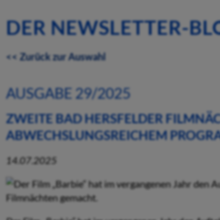
DER NEWSLETTER-BL
<< Zurück zur Auswahl
AUSGABE 29/2025
ZWEITE BAD HERSFELDER FILMNÄ
ABWECHSLUNGSREICHEM PROG
14.07.2025