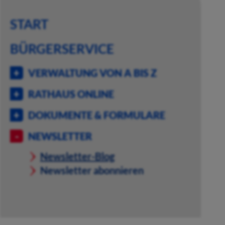
START
BÜRGERSERVICE
VERWALTUNG VON A BIS Z
RATHAUS ONLINE
DOKUMENTE & FORMULARE
NEWSLETTER
Newsletter-Blog
Newsletter abonnieren