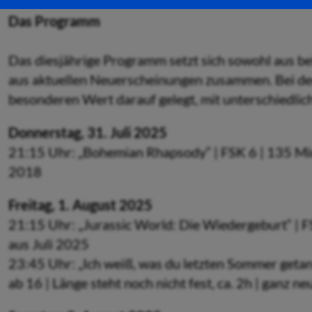
Das Programm
Das diesjährige Programm setzt sich sowohl aus be
aus aktuellen Neuerscheinungen zusammen. Bei der
besonderen Wert darauf gelegt, mit unterschiedlic
Donnerstag, 31. Juli 2025
21:15 Uhr: „Bohemian Rhapsody“ | FSK 6 | 135 Min
2018
Freitag, 1. August 2025
21:15 Uhr: „Jurassic World: Die Wiedergeburt“ | FS
aus Juli 2025
23:45 Uhr: „Ich weiß, was du letzten Sommer getan 
ab 16 | Länge steht noch nicht fest, ca. 2h | ganz ne