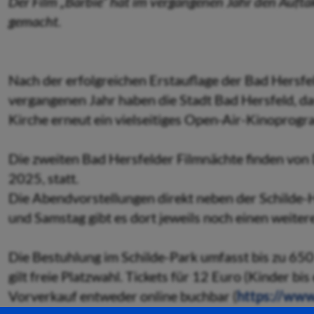
Der Film „Barbie“ hat im vergangenen Jahr den Aufta
gemacht.
Nach der erfolgreichen Erstauflage der Bad Hersfe
vergangenen Jahr haben die Stadt Bad Hersfeld, da
Kirche erneut ein vielseitiges Open-Air-Kinoprog
Die zweiten Bad Hersfelder Filmnächte finden von D
2025, statt.
Die Abendvorstellungen direkt neben der Schilde-H
und Samstag gibt es dort jeweils noch einen weiter
Die Bestuhlung im Schilde-Park umfasst bis zu 650
gilt freie Platzwahl. Tickets für 12 Euro (Kinder bi
Vorverkauf entweder online buchbar (
https://www