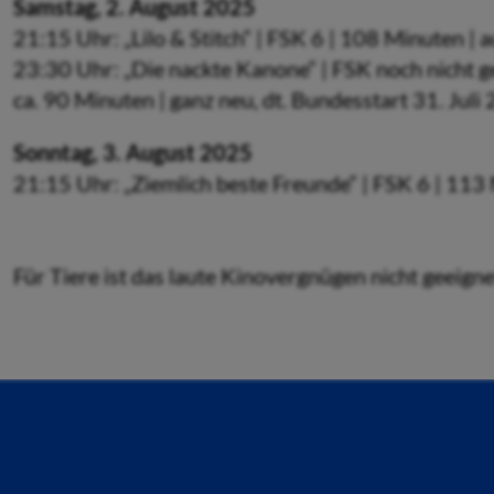
Samstag, 2. August 2025
21:15 Uhr: „Lilo & Stitch“ | FSK 6 | 108 Minuten |
23:30 Uhr: „Die nackte Kanone“ | FSK noch nicht gep
ca. 90 Minuten | ganz neu, dt. Bundesstart 31. Juli
Sonntag, 3. August 2025
21:15 Uhr: „Ziemlich beste Freunde“ | FSK 6 | 113
Für Tiere ist das laute Kinovergnügen nicht geeigne