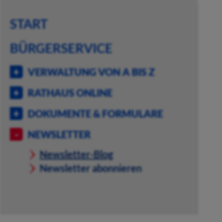
START
BÜRGERSERVICE
VERWALTUNG VON A BIS Z
RATHAUS ONLINE
DOKUMENTE & FORMULARE
NEWSLETTER
Newsletter-Blog
Newsletter abonnieren