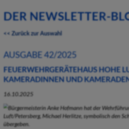
DER NEWSLETTER-BL
<< Zurück zur Auswahl
AUSGABE 42/2025
FEUERWEHRGERÄTEHAUS HOHE LU
KAMERADINNEN UND KAMERADEN
16.10.2025