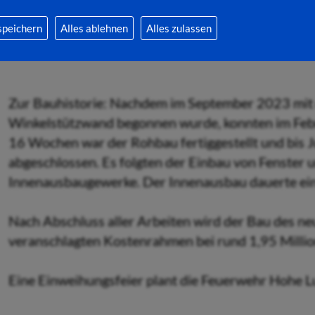
speichern
Alles ablehnen
Alles zulassen
Das neue LF10 der Feuerwehr Hohe Luft/Petersberg.
Zur Bauhistorie: Nachdem im September 2023 mit
Winkelstützwand begonnen wurde, konnten im Feb
16 Wochen war der Rohbau fertiggestellt und bis 
abgeschlossen. Es folgten der Einbau von Fenster 
Innenausbaugewerke. Der Innenausbau dauerte ein w
Nach Abschluss aller Arbeiten wird der Bau des n
veranschlagten Kostenrahmen bei rund 1,95 Millio
Eine Einweihungsfeier plant die Feuerwehr Hohe 