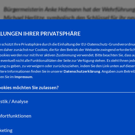
Bürgermeisterin Anke Hofmann hat der Wehrführung d
Michael Herlitze, symbolisch den Schlüssel für ihr 
LLUNGEN IHRER PRIVATSPHÄRE
Nach rund zwei Jahren Bauzeit darf die Freiwillige
e schützt Ihre Privatsphäre durch die Einhaltung der EU-Datenschutz-Grundverordn
 daher zunächst nur Cookies, die für den Betrieb der Webseite zwingend erforderlich
neues Feuerwehrgerätehaus einziehen. Bürgermei
ookies werden nur mit Ihrer aktiven Zustimmung verwendet. Bitte beachten Sie, dass au
symbolisch an die Stadtteilwehr übergeben – im 
eventuell nicht alle Funktionalitäten der Seite zur Verfügung stehen. Es steht Ihnen jede
ng zu geben, zu verweigern oder zurückzuziehen, indem Sie den Link unten auf dieser
einiger Magistratsmitglieder, Stadtverordneter, Ve
tere Informationen finden Sie in unserer
Datenschutzerklärung
. Angaben zum Betreib
städtischen Mitarbeiter.
en Sie im
Impressum
.
okies möchten Sie zulassen?
Das neue Feuerwehrgerätehaus an der Petersberger
istik / Analyse
zwei Stellplätzen sowie einen großen Gruppenraum,
Auch eine Küche ist vorhanden.
fortfunktionen
Die Stadtteilwehr freut sich außerdem über ein n
pünktlich mit in das neue Gebäude einzieht.
keting