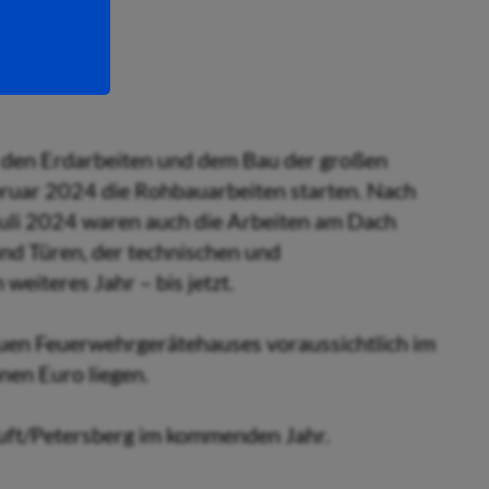
 den Erdarbeiten und dem Bau der großen
ruar 2024 die Rohbauarbeiten starten. Nach
Juli 2024 waren auch die Arbeiten am Dach
und Türen, der technischen und
eiteres Jahr – bis jetzt.
euen Feuerwehrgerätehauses voraussichtlich im
nen Euro liegen.
Luft/Petersberg im kommenden Jahr.