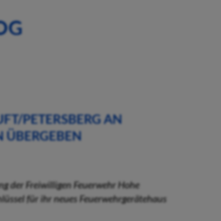
OG
FT/PETERSBERG AN
 ÜBERGEBEN