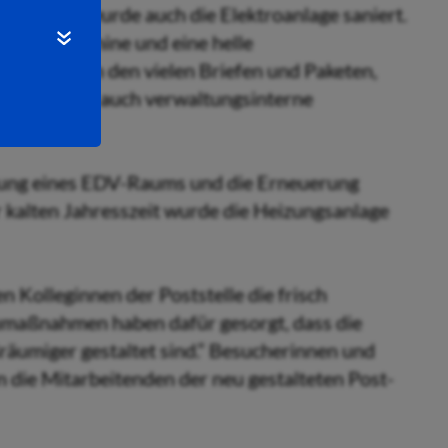
ußböden wurde auch die Elektroanlage saniert.
rankiermaschine und eine helle
. Denn neben den vielen Briefen und Paketen,
 werden hier auch verwaltungsinterne
ung eines EDV-Raums und die Erneuerung
r kalten Jahresszeit wurde die Heizungsanlage
 Kolleginnen der Poststelle die frisch
maßnahmen haben dafür gesorgt, dass die
ßräumiger gestaltet sind.“ Besucherinnen und
n die Mitarbeitenden der neu gestalteten Post-