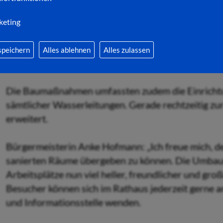
Neben der Neugestaltung der Wände, Decken und F
Großzügige Sortierfächer, viel Platz rund um die F
keting
Deckenbeleuchtung erleichtern die tägliche Arbeit
welche täglich bei der Stadtverwaltung eintreffen,
speichern
Alles ablehnen
Alles zulassen
Sendungen in Postmappen sortiert und bearbeitet.
Die Baumaßnahmen umfassten zudem die Einricht
sämtlicher Wasserleitungen. Gerade rechtzeitig zu
erweitert.
Bürgermeisterin Anke Hofmann: „Ich freue mich, den
sanierten Räume übergeben zu können. Die Umbau
Arbeitsplätze nun viel heller, freundlicher und gro
Besucher können sich im Rathaus jederzeit gerne a
und Informationsstelle wenden.