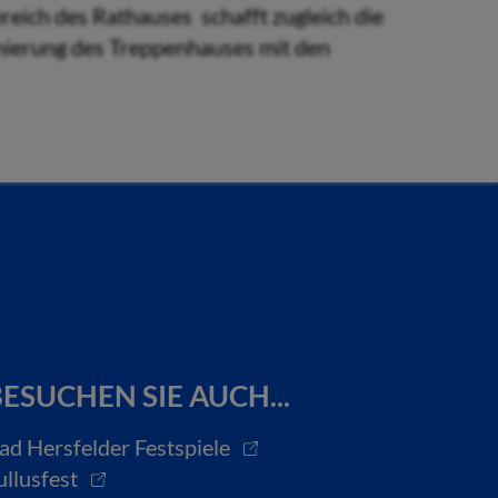
eich des Rathauses schafft zugleich die
anierung des Treppenhauses mit den
ESUCHEN SIE AUCH...
ad Hersfelder Festspiele
ullusfest