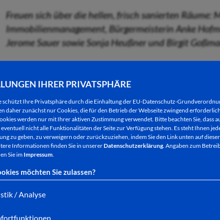
Freuen sich über die hellen, frisch sanierten Räume:
Immobilienmanagement, Bürgermeisterin Anke Hofmann
Jerome Sauer sowie Sonja Heußner und Birgit Goßmann
LLUNGEN IHRER PRIVATSPHÄRE
Ein wichtiges Kernstück der städtischen Kommunik
Hersfeld angesiedelt – die Poststelle. Hier werd
e schützt Ihre Privatsphäre durch die Einhaltung der EU-Datenschutz-Grundverordn
 daher zunächst nur Cookies, die für den Betrieb der Webseite zwingend erforderlich
verschickt sowie an die entsprechenden Empfänger
ookies werden nur mit Ihrer aktiven Zustimmung verwendet. Bitte beachten Sie, dass au
eventuell nicht alle Funktionalitäten der Seite zur Verfügung stehen. Es steht Ihnen jede
nicht nur das: Die Poststelle ist zugleich Informat
ng zu geben, zu verweigern oder zurückzuziehen, indem Sie den Link unten auf dieser
und Besucher im Rathaus. Zu diesem Zweck wurde 
tere Informationen finden Sie in unserer
Datenschutzerklärung
. Angaben zum Betreib
en Sie im
Impressum
.
installiert.
okies möchten Sie zulassen?
Die Modernisierungsarbeiten der Räumlichkeiten, in
istik / Analyse
ihre täglichen Botengänge beginnen, wurden nun n
fortfunktionen