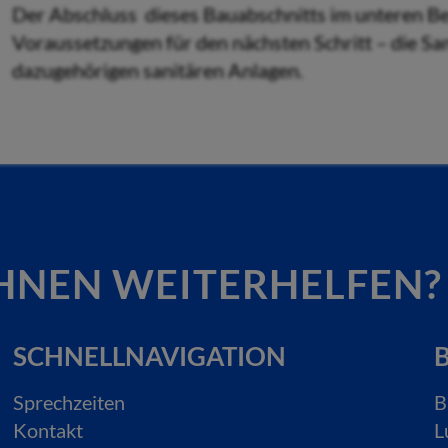
Der Abschluss dieses Bauabschnitts im unteren Ber
Voraussetzungen für den nächsten Schritt – die S
dazugehörigen sanitären Anlagen.
HNEN WEITERHELFEN?
SCHNELLNAVIGATION
B
Sprechzeiten
B
Kontakt
L