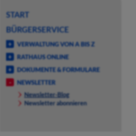
START
BÜRGERSERVICE
VERWALTUNG VON A BIS Z
RATHAUS ONLINE
DOKUMENTE & FORMULARE
NEWSLETTER
Newsletter-Blog
Newsletter abonnieren