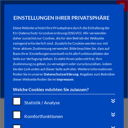
EINSTELLUNGEN IHRER PRIVATSPHÄRE
Diese Website schützt Ihre Privatsphäre durch die Einhaltung der
EU-Datenschutz-Grundverordnung (DSGVO). Wir verwenden
daher zunächst nur Cookies, die für den Betrieb der Webseite
zwingend erforderlich sind. Zusätzliche Cookies werden nur mit
Ihrer aktiven Zustimmung verwendet. Bitte beachten Sie, dass auf
Basis Ihrer Einstellungen eventuell nicht alle Funktionalitäten der
Seite zur Verfügung stehen. Es steht Ihnen jederzeit frei, Ihre
Zustimmung zu geben, zu verweigern oder zurückzuziehen, indem
Sie den Link unten auf dieser Seite aufrufen. Weitere Informationen
NEWSLETTER / CITY LETTER
finden Sie in unserer
Datenschutzerklärung
. Angaben zum Betreiber
dieser Webseite finden Sie im
Impressum
.
Welche Cookies möchten Sie zulassen?
Statistik / Analyse
START
Komfortfunktionen
BÜRGERSERVICE