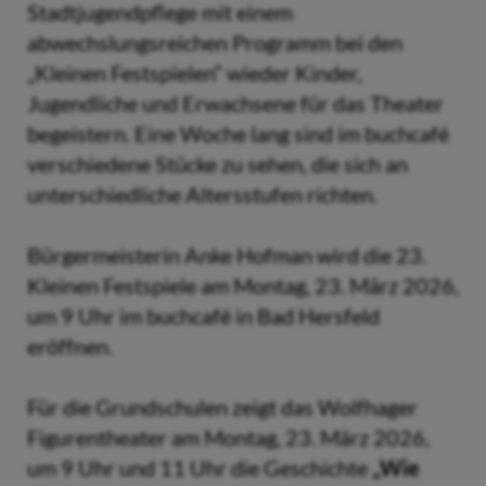
Stadtjugendpflege mit einem
abwechslungsreichen Programm bei den
„Kleinen Festspielen“ wieder Kinder,
Jugendliche und Erwachsene für das Theater
begeistern. Eine Woche lang sind im buchcafé
verschiedene Stücke zu sehen, die sich an
unterschiedliche Altersstufen richten.
Bürgermeisterin Anke Hofman wird die 23.
Kleinen Festspiele am Montag, 23. März 2026,
um 9 Uhr im buchcafé in Bad Hersfeld
eröffnen.
Für die Grundschulen zeigt das Wolfhager
Figurentheater am Montag, 23. März 2026,
um 9 Uhr und 11 Uhr die Geschichte
„Wie