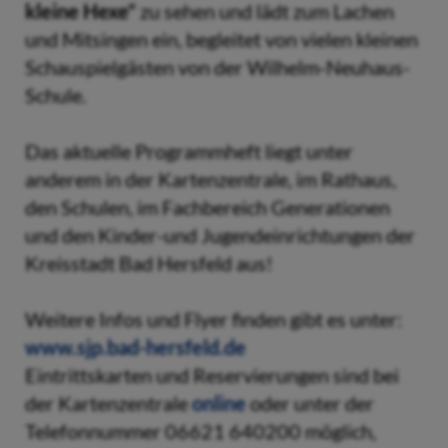
kleine Hexe“
zu sehen und lädt zum Lachen
und Mitsingen ein, begleitet von vielen kleinen
Schauspielgästen von der Wilhelm-Neuhaus-
Schule.
Das aktuelle Programmheft liegt unter
anderem in der Kartenzentrale, im Rathaus,
den Schulen, im Fachbereich Generationen
und den Kinder-und Jugendeinrichtungen der
Kreisstadt Bad Hersfeld aus!
Weitere Infos und Flyer finden gibt es unter:
www.sjp.bad-hersfeld.de
Eintrittskarten und Reservierungen sind bei
der Kartenzentrale
online
oder unter der
Telefonnummer 06621 640200 möglich,