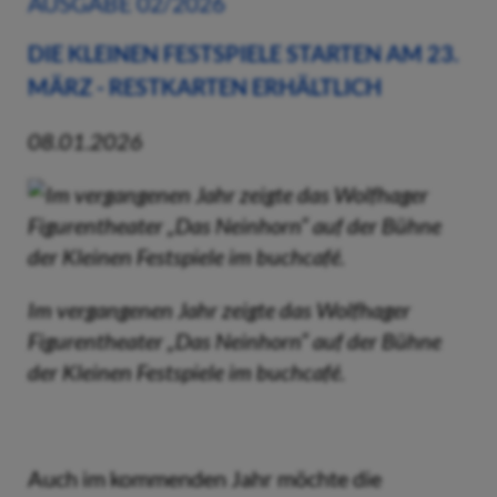
AUSGABE 02/2026
DIE KLEINEN FESTSPIELE STARTEN AM 23.
MÄRZ - RESTKARTEN ERHÄLTLICH
08.01.2026
Im vergangenen Jahr zeigte das Wolfhager
Figurentheater „Das Neinhorn“ auf der Bühne
der Kleinen Festspiele im buchcafé.
Auch im kommenden Jahr möchte die