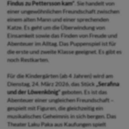
Findus zu Pettersson kam“
. Sie handelt von
einer ungewöhnlichen Freundschaft zwischen
einem alten Mann und einer sprechenden
Katze. Es geht um die Überwindung von
Einsamkeit sowie das Finden von Freude und
Abenteuer im Alltag. Das Puppenspiel ist für
die erste und zweite Klasse geeignet. Es gibt es
noch Restkarten.
Für die Kindergärten (ab 4 Jahren) wird am
Dienstag, 24. März 2026, das Stück
„Serafina
und der Löwenkönig“
geboten. Es ist das
Abenteuer einer ungleichen Freundschaft –
gespielt mit Figuren, die gleichzeitig ein
musikalisches Geheimnis in sich bergen. Das
Theater Laku Paka aus Kaufungen spielt