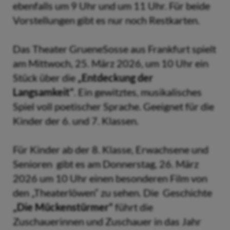
ebenfalls um 9 Uhr und um 11 Uhr. Für beide
Vorstellungen gibt es nur noch Restkarten.
Das Theater GrueneSosse aus Frankfurt spielt
am Mittwoch, 25. März 2026, um 10 Uhr ein
Stück über die
„Entdeckung der
Langsamkeit“
. Ein gewitztes, musikalisches
Spiel voll poetischer Sprache. Geeignet für die
Kinder der 6. und 7. Klassen.
Für Kinder ab der 8. Klasse, Erwachsene und
Senioren gibt es am Donnerstag, 26. März
2026 um 10 Uhr einen besonderen Film von
den „Theaterlöwen“ zu sehen. Die Geschichte
„Die Mückenstürmer“
führt die
Zuschauerinnen und Zuschauer in das Jahr