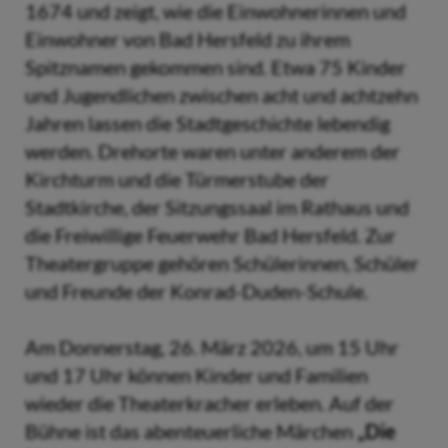
1674 und zeigt, wie die Einwohnerinnen und
Einwohner von Bad Hersfeld zu ihrem
Spitznamen gekommen sind. Etwa 75 Kinder
und Jugendlichen zwischen acht und achtzehn
Jahren lassen die Stadtgeschichte lebendig
werden. Drehorte waren unter anderem der
Kirchturm und die Türmerstube der
Stadtkirche, der Sitzungssaal im Rathaus und
die Freiwillige Feuerwehr Bad Hersfeld. Zur
Theatergruppe gehören Schülerinnen, Schüler
und Freunde der Konrad-Duden-Schule.
Am Donnerstag, 26. März 2026, um 15 Uhr
und 17 Uhr können Kinder und Familien
wieder die Theaterkracher erleben. Auf der
Bühne ist das abenteuerliche Märchen
„Die