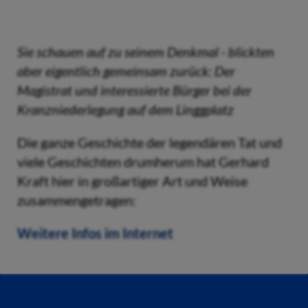
Sie schauen auf zu seinem Denkmal - blickten
aber eigentlich gemeinsam zurück: Der
Magistrat und interessierte Bürger bei der
Kranzniederlegung auf dem Linggplatz
Die ganze Geschichte der legendären Tat und
viele Geschichten drumherum hat Gerhard
Kraft hier in großartiger Art und Weise
zusammengetragen:
Weitere Infos im Internet