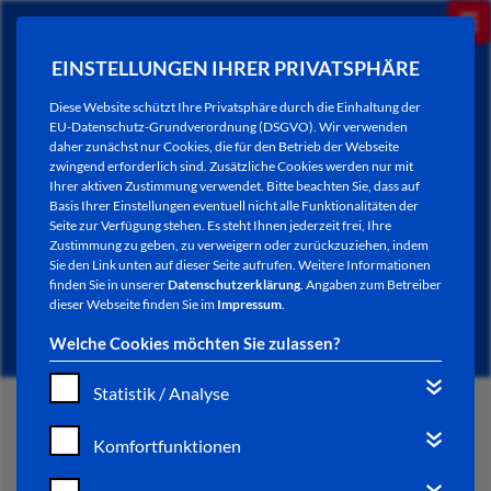
EINSTELLUNGEN IHRER PRIVATSPHÄRE
Diese Website schützt Ihre Privatsphäre durch die Einhaltung der
EU-Datenschutz-Grundverordnung (DSGVO). Wir verwenden
daher zunächst nur Cookies, die für den Betrieb der Webseite
zwingend erforderlich sind. Zusätzliche Cookies werden nur mit
Ihrer aktiven Zustimmung verwendet. Bitte beachten Sie, dass auf
Basis Ihrer Einstellungen eventuell nicht alle Funktionalitäten der
Seite zur Verfügung stehen. Es steht Ihnen jederzeit frei, Ihre
Zustimmung zu geben, zu verweigern oder zurückzuziehen, indem
Sie den Link unten auf dieser Seite aufrufen. Weitere Informationen
NEWSLETTER / CITY LETTER
finden Sie in unserer
Datenschutzerklärung
. Angaben zum Betreiber
dieser Webseite finden Sie im
Impressum
.
Welche Cookies möchten Sie zulassen?
Statistik / Analyse
START
Komfortfunktionen
BÜRGERSERVICE