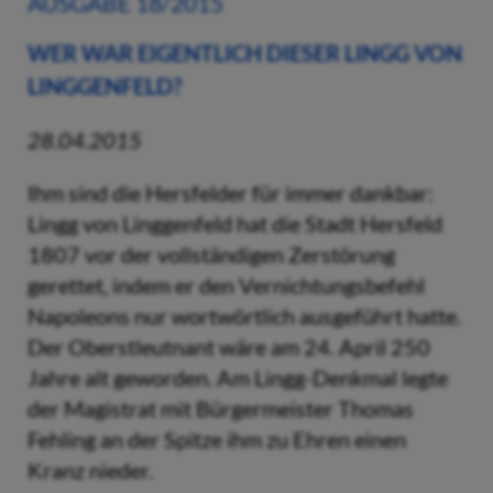
AUSGABE 18/2015
WER WAR EIGENTLICH DIESER LINGG VON
LINGGENFELD?
28.04.2015
Ihm sind die Hersfelder für immer dankbar:
Lingg von Linggenfeld hat die Stadt Hersfeld
1807 vor der vollständigen Zerstörung
gerettet, indem er den Vernichtungsbefehl
Napoleons nur wortwörtlich ausgeführt hatte.
Der Oberstleutnant wäre am 24. April 250
Jahre alt geworden. Am Lingg-Denkmal legte
der Magistrat mit Bürgermeister Thomas
Fehling an der Spitze ihm zu Ehren einen
Kranz nieder.